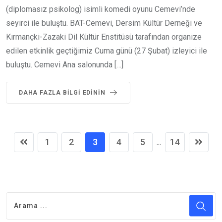
(diplomasız psikolog) isimli komedi oyunu Cemevi’nde
seyirci ile buluştu. BAT-Cemevi, Dersim Kültür Derneği ve
Kırmançki-Zazaki Dil Kültür Enstitüsü tarafından organize
edilen etkinlik geçtiğimiz Cuma günü (27 Şubat) izleyici ile
buluştu. Cemevi Ana salonunda […]
DAHA FAZLA BILGI EDININ
1
2
3
4
5
14
...