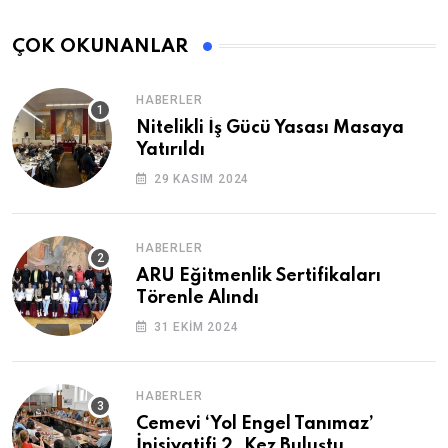
ÇOK OKUNANLAR
HABERLER
Nitelikli İş Gücü Yasası Masaya
Yatırıldı
29 KASIM 2024
HABERLER
ARU Eğitmenlik Sertifikaları
Törenle Alındı
31 EKIM 2024
HABERLER
Cemevi ‘Yol Engel Tanımaz’
İnisiyatifi 2. Kez Buluştu