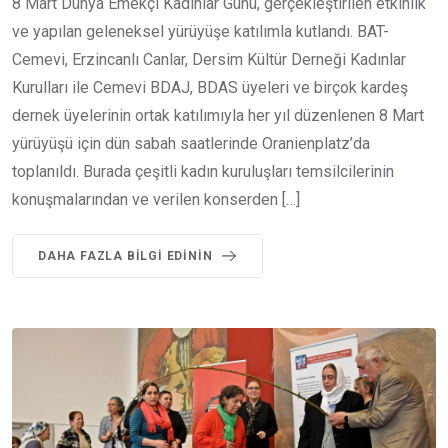
8 Mart Dünya Emekçi Kadınlar Günü, gerçekleştirilen etkinlik
ve yapılan geleneksel yürüyüşe katılımla kutlandı. BAT-
Cemevi, Erzincanlı Canlar, Dersim Kültür Derneği Kadınlar
Kurulları ile Cemevi BDAJ, BDAS üyeleri ve birçok kardeş
dernek üyelerinin ortak katılımıyla her yıl düzenlenen 8 Mart
yürüyüşü için dün sabah saatlerinde Oranienplatz’da
toplanıldı. Burada çeşitli kadın kuruluşları temsilcilerinin
konuşmalarından ve verilen konserden […]
DAHA FAZLA BILGI EDININ