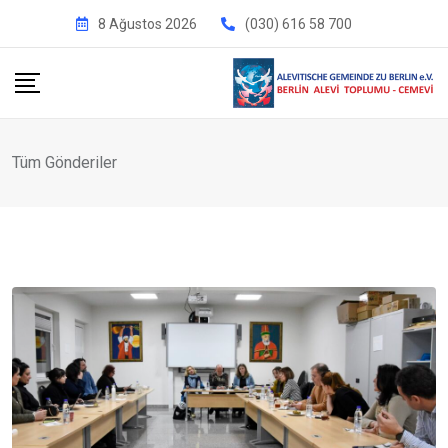
İçeriğe
8 Ağustos 2026
(030) 616 58 700
geç
Tüm Gönderiler