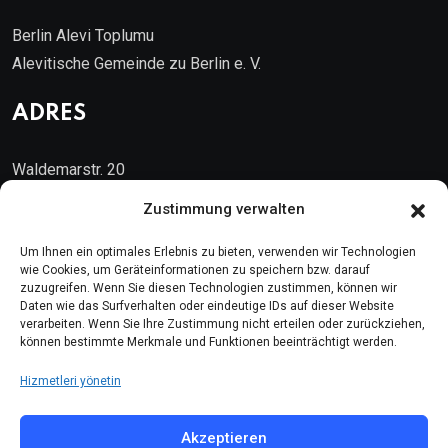
Berlin Alevi Toplumu
Alevitische Gemeinde zu Berlin e. V.
ADRES
Waldemarstr. 20
10999 Berlin
Zustimmung verwalten
Kontakt
Um Ihnen ein optimales Erlebnis zu bieten, verwenden wir Technologien
wie Cookies, um Geräteinformationen zu speichern bzw. darauf
zuzugreifen. Wenn Sie diesen Technologien zustimmen, können wir
Telefon: (030) 616 58 700
Daten wie das Surfverhalten oder eindeutige IDs auf dieser Website
verarbeiten. Wenn Sie Ihre Zustimmung nicht erteilen oder zurückziehen,
Faks : (030) 616 58 395
können bestimmte Merkmale und Funktionen beeinträchtigt werden.
E-Posta:
cemevi@alevi.org
Hizmetleri yönetin
KÜNYE
Akzeptieren