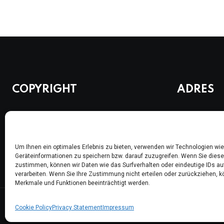
COPYRIGHT
ADRES
Berlin Alevi Toplumu
Waldemarstr.
Alevitische Gemeinde zu Berlin e. V.
10999 Berlin
Um Ihnen ein optimales Erlebnis zu bieten, verwenden wir Technologien wi
Geräteinformationen zu speichern bzw. darauf zuzugreifen. Wenn Sie dies
zustimmen, können wir Daten wie das Surfverhalten oder eindeutige IDs au
verarbeiten. Wenn Sie Ihre Zustimmung nicht erteilen oder zurückziehen,
Merkmale und Funktionen beeinträchtigt werden.
Cookie Policy
Privacy Statement
Impressum