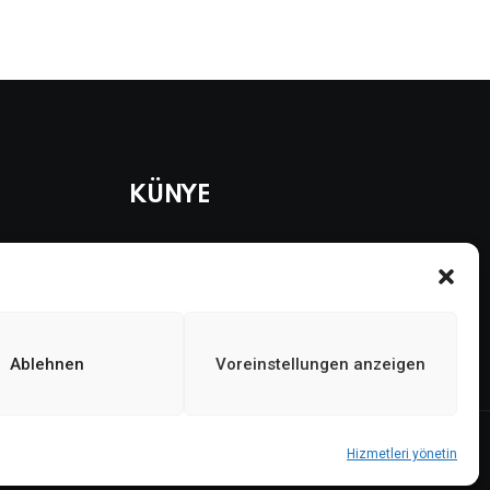
KÜNYE
Künye
Gizlilik politikası
Çerez politikası
Ablehnen
Voreinstellungen anzeigen
Hizmetleri yönetin