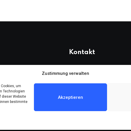
Kontakt
 20
Telefon: (030) 616 58 700
Zustimmung verwalten
Faks : (030) 616 58 395
e Cookies, um
E-Posta:
cemevi@alevi.org
en Technologien
f dieser Website
Akzeptieren
 können bestimmte
© 2024 All Rights Reserved by
DARFA