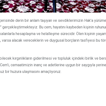
çerisinde derin bir anlam taşıyan ve sevdiklerimizin Hak’a yürüme
ı” gerçekleştirmekteyiz. Bu cem, hayatını kaybeden kişinin ruhun
de kalanlarla hesaplaşma ve helalleşme sürecidir. Ölen kişinin yaş
i, varsa alacak vereceklerin ve duygusal borçların tasfiyesi bu tö
cek kırgınlıkların giderilmesi ve topluluk içindeki birlik ve ber
em’i, cemaatimizin inanç ve adetlerine uygun bir saygıyla yerine 
uz bir huzura ulaşmasını amaçlıyoruz.