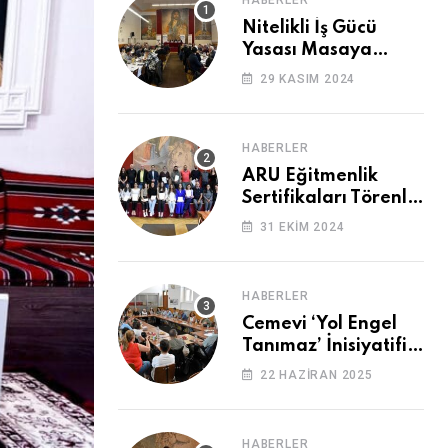
HABERLER
Nitelikli İş Gücü
Yasası Masaya
Yatırıldı
29 KASIM 2024
HABERLER
ARU Eğitmenlik
Sertifikaları Törenle
Alındı
31 EKIM 2024
HABERLER
Cemevi ‘Yol Engel
Tanımaz’ İnisiyatifi
2. Kez Buluştu
22 HAZIRAN 2025
HABERLER