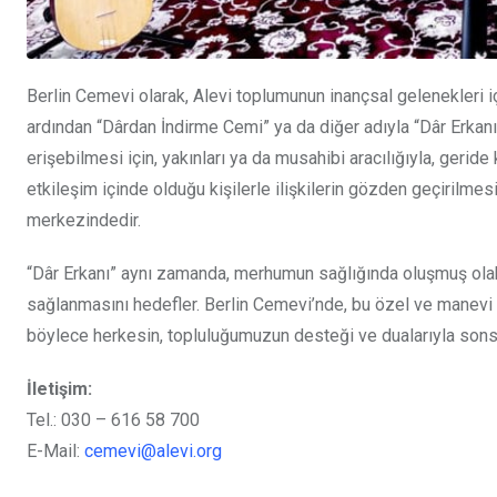
Berlin Cemevi olarak, Alevi toplumunun inançsal gelenekleri i
ardından “Dârdan İndirme Cemi” ya da diğer adıyla “Dâr Erkan
erişebilmesi için, yakınları ya da musahibi aracılığıyla, geri
etkileşim içinde olduğu kişilerle ilişkilerin gözden geçirilmes
merkezindedir.
“Dâr Erkanı” aynı zamanda, merhumun sağlığında oluşmuş olabile
sağlanmasını hedefler. Berlin Cemevi’nde, bu özel ve manevi C
böylece herkesin, topluluğumuzun desteği ve dualarıyla sons
İletişim:
Tel.: 030 – 616 58 700
E-Mail:
cemevi@alevi.org