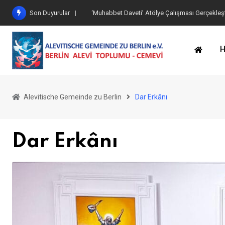
İçeriğe
Son Duyurular
Göbekli Tepe Eserleri Ziyaret Edildi
geç
H
Alevitische Gemeinde zu Berlin
Dar Erkânı
Dar Erkânı