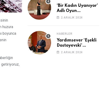
‘Bir Kadın Uyanıyor’
Adlı Oyun
Cemevi’nde
2 ARALIK 2024
sinin
Sahnelendi
un huzura
amı boyunca
HABERLER
renin
Yardımsever ‘Eşekli
Dostoyevski’
Cemevi’ndeydi
2 ARALIK 2024
aberliğin
getiriyoruz,