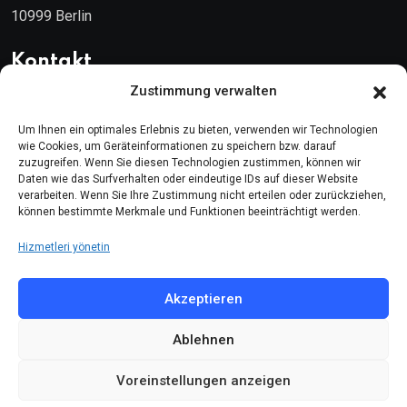
10999 Berlin
Kontakt
Zustimmung verwalten
Telefon: (030) 616 58 700
Um Ihnen ein optimales Erlebnis zu bieten, verwenden wir Technologien
Faks : (030) 616 58 395
wie Cookies, um Geräteinformationen zu speichern bzw. darauf
zuzugreifen. Wenn Sie diesen Technologien zustimmen, können wir
Daten wie das Surfverhalten oder eindeutige IDs auf dieser Website
E-Posta:
cemevi@alevi.org
verarbeiten. Wenn Sie Ihre Zustimmung nicht erteilen oder zurückziehen,
können bestimmte Merkmale und Funktionen beeinträchtigt werden.
KÜNYE
Hizmetleri yönetin
Künye
Akzeptieren
Gizlilik politikası
Çerez politikası
Ablehnen
Voreinstellungen anzeigen