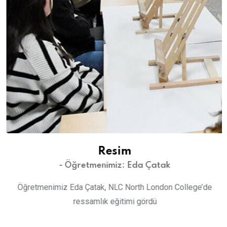
Resim
- Öğretmenimiz: Eda Çatak
Öğretmenimiz Eda Çatak, NLC North London College’de
ressamlık eğitimi gördü