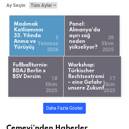
Ay Seçin:
Madımak
Panel:
Katliamının
Almanya’da
33. Yılında
aşırı sağ
5
26
Anma ve
neden
Temmuz
Ekim
Yürüyüş
yükseliyor?
2026
2025
Fußballturnier
Workshop:
BDAJ Berlin x
Türkischer
BSV Dersim
Rechtsextremismus
18
17
– eine Gefahr für
Ekim
Ekim
unsere Zukunft
2025
2025
Daha Fazla Göster
Cemevi’nden Haberler