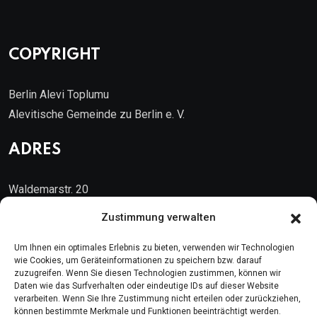
COPYRIGHT
Berlin Alevi Toplumu
Alevitische Gemeinde zu Berlin e. V.
ADRES
Waldemarstr. 20
10999 Berlin
Zustimmung verwalten
Kontakt
Um Ihnen ein optimales Erlebnis zu bieten, verwenden wir Technologien
wie Cookies, um Geräteinformationen zu speichern bzw. darauf
zuzugreifen. Wenn Sie diesen Technologien zustimmen, können wir
Telefon: (030) 616 58 700
Daten wie das Surfverhalten oder eindeutige IDs auf dieser Website
verarbeiten. Wenn Sie Ihre Zustimmung nicht erteilen oder zurückziehen,
Faks : (030) 616 58 395
können bestimmte Merkmale und Funktionen beeinträchtigt werden.