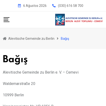
İçeriğe
6 Ağustos 2026
(030) 616 58 700
geç
Alevitische Gemeinde zu Berlin
Bağış
Bağış
Alevitische Gemeinde zu Berlin e. V. – Cemevi
Waldemarstraße 20
10999 Berlin