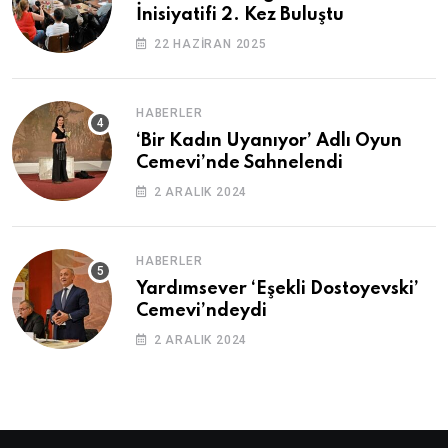
İnisiyatifi 2. Kez Buluştu
22 HAZIRAN 2025
HABERLER
‘Bir Kadın Uyanıyor’ Adlı Oyun
Cemevi’nde Sahnelendi
2 ARALIK 2024
HABERLER
Yardımsever ‘Eşekli Dostoyevski’
Cemevi’ndeydi
2 ARALIK 2024