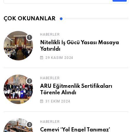
ÇOK OKUNANLAR
HABERLER
Nitelikli İş Gücü Yasası Masaya
Yatırıldı
29 KASIM 2024
HABERLER
ARU Eğitmenlik Sertifikaları
Törenle Alındı
31 EKIM 2024
HABERLER
Cemevi ‘Yol Engel Tanımaz’