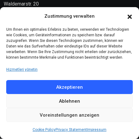
Waldemarstr. 20
10999 Berlin
Zustimmung verwalten
Kontakt
Um Ihnen ein optimales Erlebnis zu bieten, verwenden wir Technologien
wie Cookies, um Geräteinformationen zu speichern bzw. darauf
zuzugreifen. Wenn Sie diesen Technologien zustimmen, können wir
Telefon: (030) 616 58 700
Daten wie das Surfverhalten oder eindeutige IDs auf dieser Website
verarbeiten. Wenn Sie Ihre Zustimmung nicht erteilen oder zurückziehen,
Faks : (030) 616 58 395
können bestimmte Merkmale und Funktionen beeinträchtigt werden.
E-Posta:
cemevi@alevi.org
Hizmetleri yönetin
KÜNYE
Akzeptieren
Ablehnen
Künye
Gizlilik politikası
Voreinstellungen anzeigen
Çerez politikası
Cookie Policy
Privacy Statement
Impressum