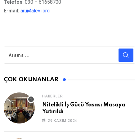
Telefon:
030 – 61658700
E-mail:
aru@alevi.org
ÇOK OKUNANLAR
HABERLER
Nitelikli İş Gücü Yasası Masaya
Yatırıldı
29 KASIM 2024