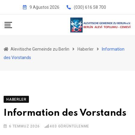
İçeriğe
9 Ağustos 2026
(030) 616 58 700
geç
Alevitische Gemeinde zu Berlin
Haberler
Information
des Vorstands
HABERLER
Information des Vorstands
6 TEMMUZ 2026
403
GÖRÜNTÜLENME