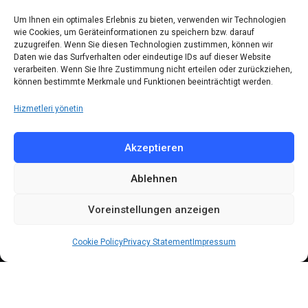
Kontakt
Um Ihnen ein optimales Erlebnis zu bieten, verwenden wir Technologien
wie Cookies, um Geräteinformationen zu speichern bzw. darauf
zuzugreifen. Wenn Sie diesen Technologien zustimmen, können wir
Telefon: (030) 616 58 700
Daten wie das Surfverhalten oder eindeutige IDs auf dieser Website
verarbeiten. Wenn Sie Ihre Zustimmung nicht erteilen oder zurückziehen,
Faks : (030) 616 58 395
können bestimmte Merkmale und Funktionen beeinträchtigt werden.
E-Posta:
cemevi@alevi.org
Hizmetleri yönetin
KÜNYE
Akzeptieren
Ablehnen
Künye
Gizlilik politikası
Voreinstellungen anzeigen
Çerez politikası
Cookie Policy
Privacy Statement
Impressum
© 2024 All Rights Reserved by
DARFA