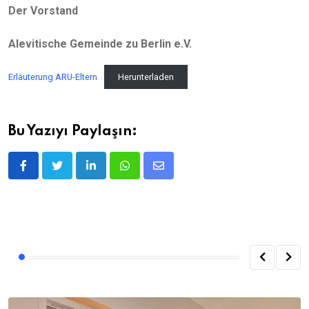
Der Vorstand
Alevitische Gemeinde zu Berlin e.V.
Erläuterung ARU-Eltern
Herunterladen
Bu Yazıyı Paylaşın:
LinkedIn
Whatsapp
E-
posta
ile
Paylaş