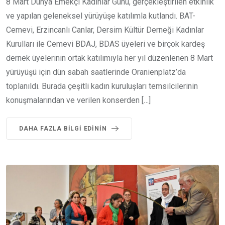
8 Mart Dünya Emekçi Kadınlar Günü, gerçekleştirilen etkinlik
ve yapılan geleneksel yürüyüşe katılımla kutlandı. BAT-
Cemevi, Erzincanlı Canlar, Dersim Kültür Derneği Kadınlar
Kurulları ile Cemevi BDAJ, BDAS üyeleri ve birçok kardeş
dernek üyelerinin ortak katılımıyla her yıl düzenlenen 8 Mart
yürüyüşü için dün sabah saatlerinde Oranienplatz’da
toplanıldı. Burada çeşitli kadın kuruluşları temsilcilerinin
konuşmalarından ve verilen konserden […]
DAHA FAZLA BILGI EDININ