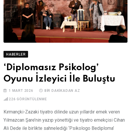
HABERLER
‘Diplomasız Psikolog’
Oyunu İzleyici İle Buluştu
1 MART 2026
BIR DAKIKADAN AZ
226
GÖRÜNTÜLENME
Kırmançki-Zazaki tiyatro dilinde uzun yıllardır emek veren
Yılmazcan Şare’nin yazıp yönettiği ve tiyatro emekçisi Cihan
Ali Dede ile birlikte sahnelediği ‘Psikologo Bediploma’