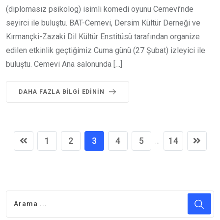
(diplomasız psikolog) isimli komedi oyunu Cemevi’nde
seyirci ile buluştu. BAT-Cemevi, Dersim Kültür Derneği ve
Kırmançki-Zazaki Dil Kültür Enstitüsü tarafından organize
edilen etkinlik geçtiğimiz Cuma günü (27 Şubat) izleyici ile
buluştu. Cemevi Ana salonunda […]
DAHA FAZLA BILGI EDININ
1
2
3
4
5
14
...