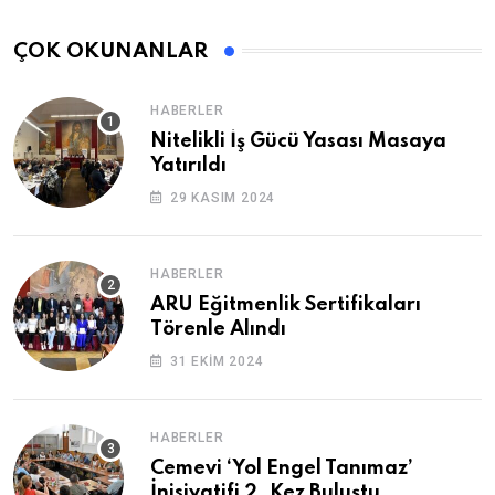
ÇOK OKUNANLAR
HABERLER
Nitelikli İş Gücü Yasası Masaya
Yatırıldı
29 KASIM 2024
HABERLER
ARU Eğitmenlik Sertifikaları
Törenle Alındı
31 EKIM 2024
HABERLER
Cemevi ‘Yol Engel Tanımaz’
İnisiyatifi 2. Kez Buluştu