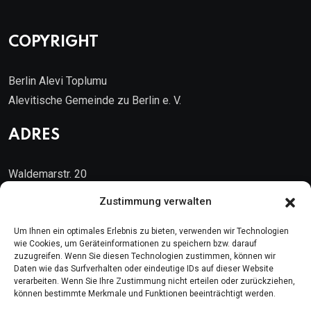
COPYRIGHT
Berlin Alevi Toplumu
Alevitische Gemeinde zu Berlin e. V.
ADRES
Waldemarstr. 20
10999 Berlin
Zustimmung verwalten
Kontakt
Um Ihnen ein optimales Erlebnis zu bieten, verwenden wir Technologien
wie Cookies, um Geräteinformationen zu speichern bzw. darauf
zuzugreifen. Wenn Sie diesen Technologien zustimmen, können wir
Telefon: (030) 616 58 700
Daten wie das Surfverhalten oder eindeutige IDs auf dieser Website
verarbeiten. Wenn Sie Ihre Zustimmung nicht erteilen oder zurückziehen,
Faks : (030) 616 58 395
können bestimmte Merkmale und Funktionen beeinträchtigt werden.