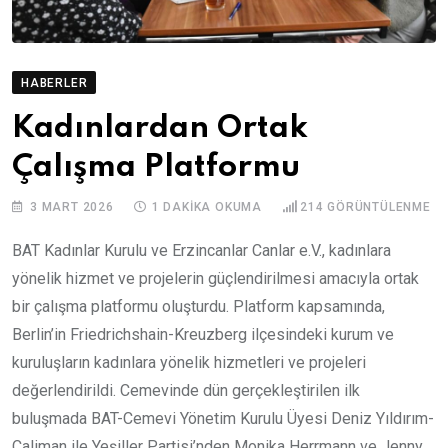
HABERLER
Kadınlardan Ortak
Çalışma Platformu
3 MART 2026
1 DAKIKA OKUMA
214
GÖRÜNTÜLENME
BAT Kadınlar Kurulu ve Erzincanlar Canlar e.V., kadınlara
yönelik hizmet ve projelerin güçlendirilmesi amacıyla ortak
bir çalışma platformu oluşturdu. Platform kapsamında,
Berlin’in Friedrichshain-Kreuzberg ilçesindeki kurum ve
kuruluşların kadınlara yönelik hizmetleri ve projeleri
değerlendirildi. Cemevinde dün gerçekleştirilen ilk
buluşmada BAT-Cemevi Yönetim Kurulu Üyesi Deniz Yıldırım-
Caliman ile Yeşiller Partisi’nden Monika Herrmann ve Jenny