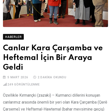
HABERLER
Canlar Kara Çarşamba ve
Heftemal İçin Bir Araya
Geldi
5 MART 2026
2 DAKIKA OKUNDU
249
GÖRÜNTÜLENME
Özellikle Kırmançki (zazaki) – Kurmanci dillerini konuşan
canlarımız arasında önemli bir yeri olan Kara Çarçamba (Qerê
Çarseme) ve Heftemal-Hawtemal (bahar mevsimine geçiş)