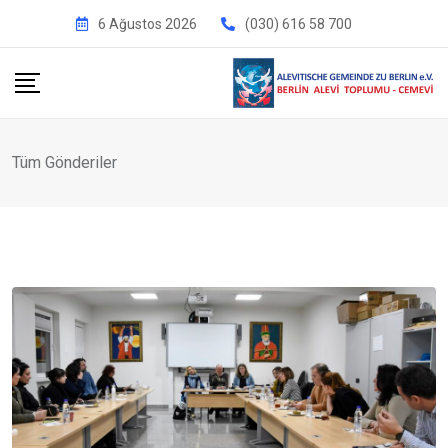
İçeriğe
6 Ağustos 2026
(030) 616 58 700
geç
Tüm Gönderiler