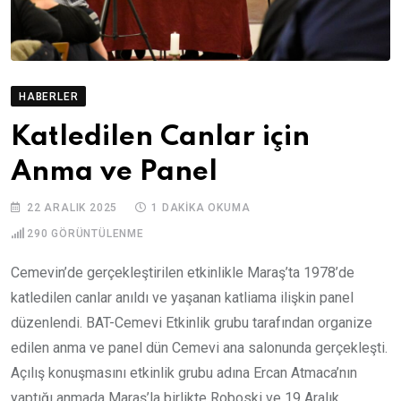
HABERLER
Katledilen Canlar için
Anma ve Panel
22 ARALIK 2025
1 DAKIKA OKUMA
290
GÖRÜNTÜLENME
Cemevin’de gerçekleştirilen etkinlikle Maraş’ta 1978’de
katledilen canlar anıldı ve yaşanan katliama ilişkin panel
düzenlendi. BAT-Cemevi Etkinlik grubu tarafından organize
edilen anma ve panel dün Cemevi ana salonunda gerçekleşti.
Açılış konuşmasını etkinlik grubu adına Ercan Atmaca’nın
yaptığı anmada Maraş’la birlikte Roboski ve 19 Aralık