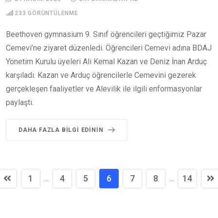
233
GÖRÜNTÜLENME
Beethoven gymnasium 9. Sınıf öğrencileri geçtiğimiz Pazar
Cemevi’ne ziyaret düzenledi. Öğrencileri Cemevi adına BDAJ
Yönetim Kurulu üyeleri Ali Kemal Kazan ve Deniz İnan Arduç
karşıladı. Kazan ve Arduç öğrencilerle Cemevini gezerek
gerçekleşen faaliyetler ve Alevilik ile ilgili enformasyonlar
paylaştı.
DAHA FAZLA BILGI EDININ
1
4
5
6
7
8
14
...
...