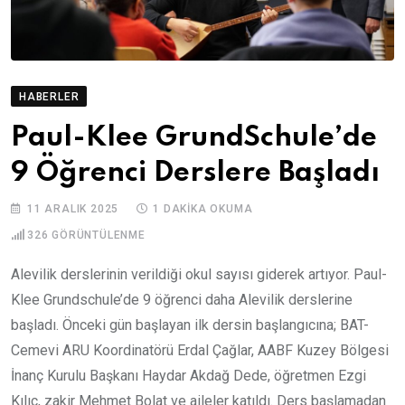
HABERLER
Paul-Klee GrundSchule’de
9 Öğrenci Derslere Başladı
11 ARALIK 2025
1 DAKIKA OKUMA
326
GÖRÜNTÜLENME
Alevilik derslerinin verildiği okul sayısı giderek artıyor. Paul-
Klee Grundschule’de 9 öğrenci daha Alevilik derslerine
başladı. Önceki gün başlayan ilk dersin başlangıcına; BAT-
Cemevi ARU Koordinatörü Erdal Çağlar, AABF Kuzey Bölgesi
İnanç Kurulu Başkanı Haydar Akdağ Dede, öğretmen Ezgi
Kılıç, zakir Mehmet Bolat ve aileler katıldı. Ders başlamadan