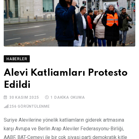
HABERLER
Alevi Katliamları Protesto
Edildi
30 KASIM 2025
1 DAKIKA OKUMA
256
GÖRÜNTÜLENME
Suriye Alevilerine yönelik katliamların giderek artmasına
karşı Avrupa ve Berlin Arap Aleviler Federasyonu-Birliği,
AABF, BAT-Cemevi ile bir çok siyasi parti demokratik kitle