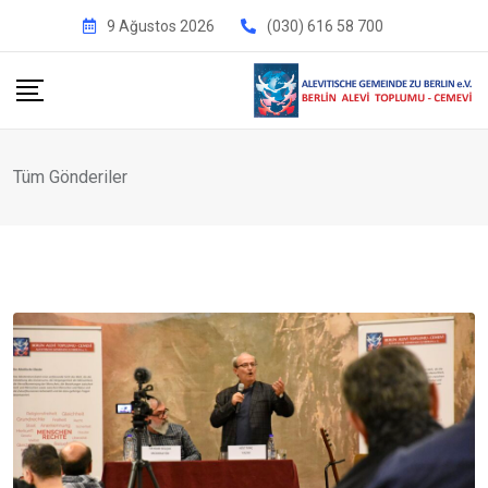
İçeriğe
9 Ağustos 2026
(030) 616 58 700
geç
Tüm Gönderiler