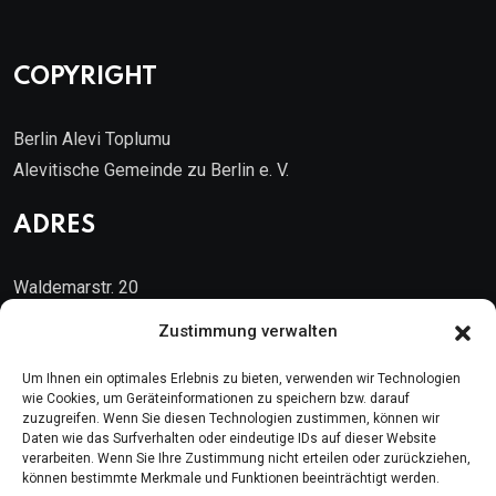
COPYRIGHT
Berlin Alevi Toplumu
Alevitische Gemeinde zu Berlin e. V.
ADRES
Waldemarstr. 20
10999 Berlin
Zustimmung verwalten
Kontakt
Um Ihnen ein optimales Erlebnis zu bieten, verwenden wir Technologien
wie Cookies, um Geräteinformationen zu speichern bzw. darauf
zuzugreifen. Wenn Sie diesen Technologien zustimmen, können wir
Telefon: (030) 616 58 700
Daten wie das Surfverhalten oder eindeutige IDs auf dieser Website
verarbeiten. Wenn Sie Ihre Zustimmung nicht erteilen oder zurückziehen,
Faks : (030) 616 58 395
können bestimmte Merkmale und Funktionen beeinträchtigt werden.