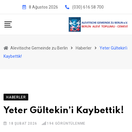
İçeriğe
8 Ağustos 2026
(030) 616 58 700
geç
Alevitische Gemeinde zu Berlin
Haberler
Yeter Gültekin’i
Kaybettik!
HABERLER
Yeter Gültekin’i Kaybettik!
18 ŞUBAT 2026
194
GÖRÜNTÜLENME