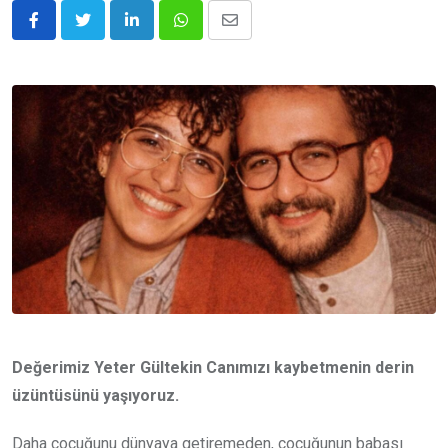
LinkedIn
Whatsapp
E-
posta
ile
Paylaş
Değerimiz Yeter Gültekin Canımızı kaybetmenin derin
üzüntüsünü yaşıyoruz.
Daha çocuğunu dünyaya getiremeden, çocuğunun babası