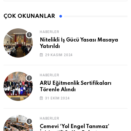
ÇOK OKUNANLAR
HABERLER
Nitelikli İş Gücü Yasası Masaya
Yatırıldı
29 KASIM 2024
HABERLER
ARU Eğitmenlik Sertifikaları
Törenle Alındı
31 EKIM 2024
HABERLER
Cemevi ‘Yol Engel Tanımaz’