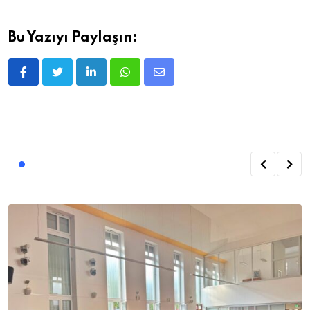
Bu Yazıyı Paylaşın:
LinkedIn
Whatsapp
E-
posta
ile
Paylaş