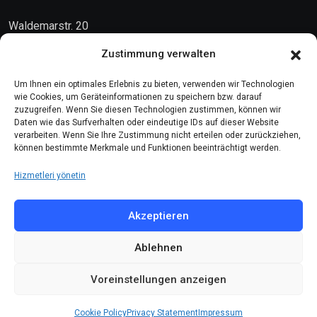
Waldemarstr. 20
10999 Berlin
Zustimmung verwalten
Kontakt
Um Ihnen ein optimales Erlebnis zu bieten, verwenden wir Technologien
wie Cookies, um Geräteinformationen zu speichern bzw. darauf
zuzugreifen. Wenn Sie diesen Technologien zustimmen, können wir
Telefon: (030) 616 58 700
Daten wie das Surfverhalten oder eindeutige IDs auf dieser Website
verarbeiten. Wenn Sie Ihre Zustimmung nicht erteilen oder zurückziehen,
Faks : (030) 616 58 395
können bestimmte Merkmale und Funktionen beeinträchtigt werden.
E-Posta:
cemevi@alevi.org
Hizmetleri yönetin
KÜNYE
Akzeptieren
Ablehnen
Künye
Gizlilik politikası
Voreinstellungen anzeigen
Çerez politikası
Cookie Policy
Privacy Statement
Impressum