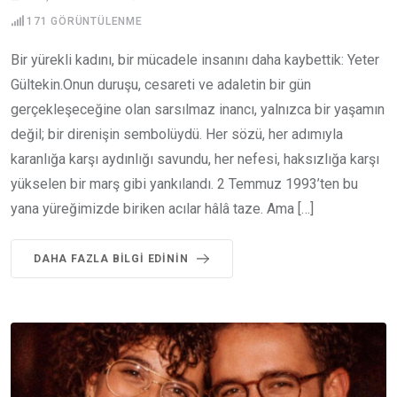
171
GÖRÜNTÜLENME
Bir yürekli kadını, bir mücadele insanını daha kaybettik: Yeter
Gültekin.Onun duruşu, cesareti ve adaletin bir gün
gerçekleşeceğine olan sarsılmaz inancı, yalnızca bir yaşamın
değil; bir direnişin sembolüydü. Her sözü, her adımıyla
karanlığa karşı aydınlığı savundu, her nefesi, haksızlığa karşı
yükselen bir marş gibi yankılandı. 2 Temmuz 1993’ten bu
yana yüreğimizde biriken acılar hâlâ taze. Ama […]
DAHA FAZLA BILGI EDININ