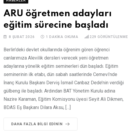
HABERLER
ARU öğretmen adayları
eğitim sürecine başladı
8 ŞUBAT 2026
1 DAKIKA OKUMA
229
GÖRÜNTÜLENME
Berlin’deki devlet okullarında öğrenim gören öğrenci
canlarımıza Alevilik dersleri verecek yeni öğretmen
adaylarına yönelik eğitim seminerleri dün başladı. Eğitim
seminerinin ilk etabı, dün sabah saatlerinde Cemevi’nde
İnanç Kurulu Başkanı Derviş İsmail Canbaz Dede’nin verdiği
gülbeng ile başladı. Ardından BAT Yönetim Kurulu adına
Nazire Karaman, Eğitim Komisyonu üyesi Seyit Ali Dikmen,
BDAS Eş Başkanı Dilara Aksu, […]
DAHA FAZLA BILGI EDININ