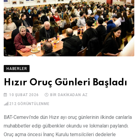
HABERLER
Hızır Oruç Günleri Başladı
10 ŞUBAT 2026
BIR DAKIKADAN AZ
212
GÖRÜNTÜLENME
BAT-Cemevi’nde dün Hızır ayı oruç günlerinin ilkinde canlarla
muhabbetler edip gülbenkler okundu ve lokmaları paylandı.
Oruç açma öncesi İnanç Kurulu temsilcileri dedelerle