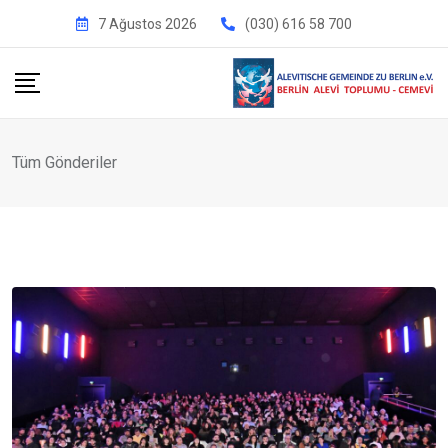
İçeriğe
7 Ağustos 2026
(030) 616 58 700
geç
Tüm Gönderiler