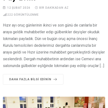
12 ŞUBAT 2026
BIR DAKIKADAN AZ
222
GÖRÜNTÜLENME
Hızır ayı oruç günlerinin ikinci ve son günü de canlarla bir
araya geldik muhabbetler edip gülbenkler deyişler okuduk
lokmaları payladık. Dün ve bugün oruç açma öncesi İnanç
Kurulu temsilcileri dedelerimiz dergahta canlarımızla bir
araya geldi ve Hızır üzerine muhabbet gerçekleştirdi deyişler
seslendirdi. Dergah muhabbetinin ardından ise Cemevi ana
salonunda gülbekler eşliğinde lokmaları pay edilip oruçlar […]
DAHA FAZLA BILGI EDININ