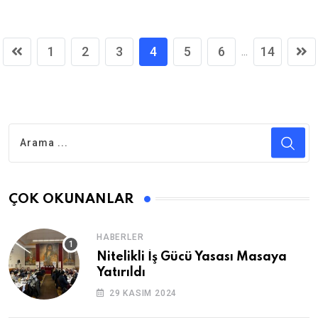
1
2
3
4
5
6
14
...
ÇOK OKUNANLAR
HABERLER
Nitelikli İş Gücü Yasası Masaya
Yatırıldı
29 KASIM 2024