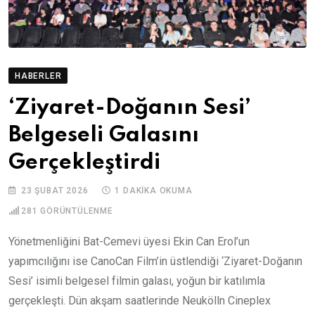
HABERLER
‘Ziyaret-Doğanın Sesi’
Belgeseli Galasını
Gerçekleştirdi
23 ŞUBAT 2026
1 DAKIKA OKUMA
281
GÖRÜNTÜLENME
Yönetmenliğini Bat-Cemevi üyesi Ekin Can Erol’un
yapımcılığını ise CanoCan Film’in üstlendiği ‘Ziyaret-Doğanın
Sesi’ isimli belgesel filmin galası, yoğun bir katılımla
gerçekleşti. Dün akşam saatlerinde Neukölln Cineplex