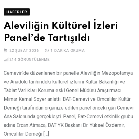
HABERLER
Aleviliğin Kültürel İzleri
Panel’de Tartışıldı
22 ŞUBAT 2026
1 DAKIKA OKUMA
214
GÖRÜNTÜLENME
Cemevin’de düzenlenen bir panelle Aleviliğin Mezopotamya
ve Anadolu tarihindeki kültürel izlerini Kültür Bakanlığı ve
Tabiat Varlıkları Koruma eski Genel Müdürü Araştırmacı
Mimar Kemal Soyer anlattı. BAT-Cemevi ve Omcalılar Kültür
Derneği tarafından organize edilen panel önceki gün Cemevi
Ana Salonunda gerçekleşti. Panel, Bat-Cemevi etkinlik grubu
adına Ercan Atmaca, BAT YK Başkanı Dr. Yüksel Özdemir,
Omcalılar Derneği […]