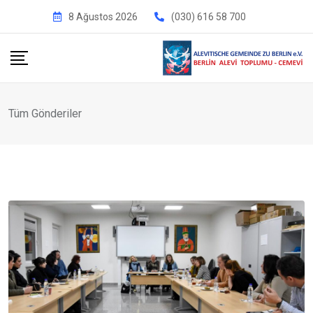
İçeriğe
8 Ağustos 2026
(030) 616 58 700
geç
Tüm Gönderiler