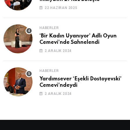
22 HAZIRAN 2025
HABERLER
‘Bir Kadın Uyanıyor’ Adlı Oyun
Cemevi’nde Sahnelendi
2 ARALIK 2024
HABERLER
Yardımsever ‘Eşekli Dostoyevski’
Cemevi’ndeydi
2 ARALIK 2024