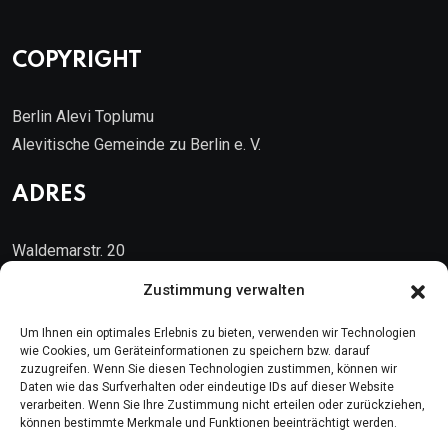
COPYRIGHT
Berlin Alevi Toplumu
Alevitische Gemeinde zu Berlin e. V.
ADRES
Waldemarstr. 20
10999 Berlin
Zustimmung verwalten
Kontakt
Um Ihnen ein optimales Erlebnis zu bieten, verwenden wir Technologien
wie Cookies, um Geräteinformationen zu speichern bzw. darauf
zuzugreifen. Wenn Sie diesen Technologien zustimmen, können wir
Telefon: (030) 616 58 700
Daten wie das Surfverhalten oder eindeutige IDs auf dieser Website
verarbeiten. Wenn Sie Ihre Zustimmung nicht erteilen oder zurückziehen,
Faks : (030) 616 58 395
können bestimmte Merkmale und Funktionen beeinträchtigt werden.