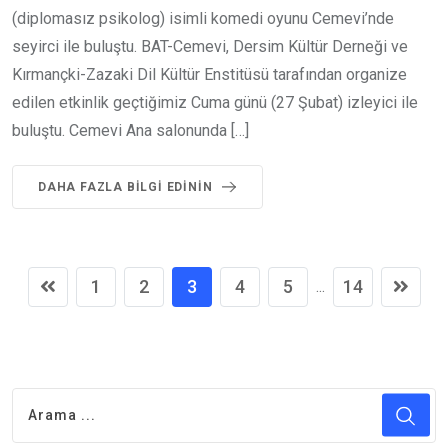
(diplomasız psikolog) isimli komedi oyunu Cemevi’nde
seyirci ile buluştu. BAT-Cemevi, Dersim Kültür Derneği ve
Kırmançki-Zazaki Dil Kültür Enstitüsü tarafından organize
edilen etkinlik geçtiğimiz Cuma günü (27 Şubat) izleyici ile
buluştu. Cemevi Ana salonunda […]
DAHA FAZLA BILGI EDININ
1
2
3
4
5
14
...