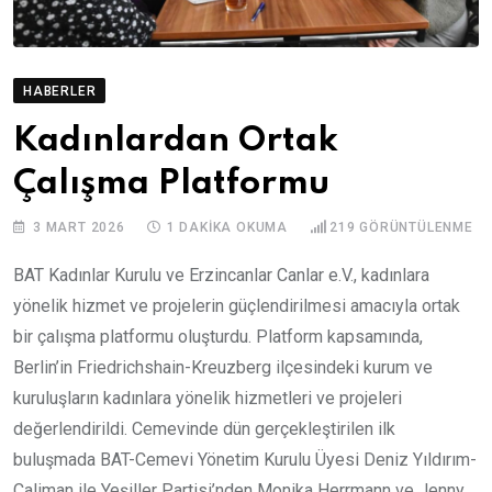
HABERLER
Kadınlardan Ortak
Çalışma Platformu
3 MART 2026
1 DAKIKA OKUMA
219
GÖRÜNTÜLENME
BAT Kadınlar Kurulu ve Erzincanlar Canlar e.V., kadınlara
yönelik hizmet ve projelerin güçlendirilmesi amacıyla ortak
bir çalışma platformu oluşturdu. Platform kapsamında,
Berlin’in Friedrichshain-Kreuzberg ilçesindeki kurum ve
kuruluşların kadınlara yönelik hizmetleri ve projeleri
değerlendirildi. Cemevinde dün gerçekleştirilen ilk
buluşmada BAT-Cemevi Yönetim Kurulu Üyesi Deniz Yıldırım-
Caliman ile Yeşiller Partisi’nden Monika Herrmann ve Jenny