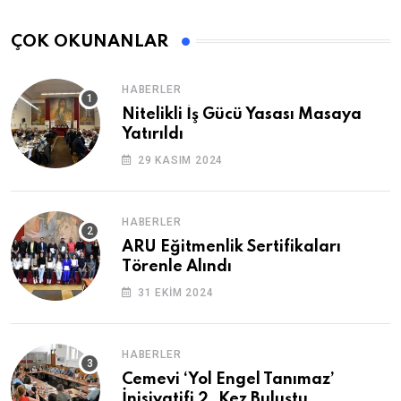
ÇOK OKUNANLAR
HABERLER
Nitelikli İş Gücü Yasası Masaya
Yatırıldı
29 KASIM 2024
HABERLER
ARU Eğitmenlik Sertifikaları
Törenle Alındı
31 EKIM 2024
HABERLER
Cemevi ‘Yol Engel Tanımaz’
İnisiyatifi 2. Kez Buluştu