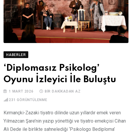
HABERLER
‘Diplomasız Psikolog’
Oyunu İzleyici İle Buluştu
1 MART 2026
BIR DAKIKADAN AZ
231
GÖRÜNTÜLENME
Kırmançki-Zazaki tiyatro dilinde uzun yıllardır emek veren
Yılmazcan Şare’nin yazıp yönettiği ve tiyatro emekçisi Cihan
Ali Dede ile birlikte sahnelediği ‘Psikologo Bediploma’