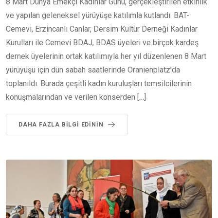
8 Mart Dünya Emekçi Kadınlar Günü, gerçekleştirilen etkinlik
ve yapılan geleneksel yürüyüşe katılımla kutlandı. BAT-
Cemevi, Erzincanlı Canlar, Dersim Kültür Derneği Kadınlar
Kurulları ile Cemevi BDAJ, BDAS üyeleri ve birçok kardeş
dernek üyelerinin ortak katılımıyla her yıl düzenlenen 8 Mart
yürüyüşü için dün sabah saatlerinde Oranienplatz’da
toplanıldı. Burada çeşitli kadın kuruluşları temsilcilerinin
konuşmalarından ve verilen konserden […]
DAHA FAZLA BILGI EDININ