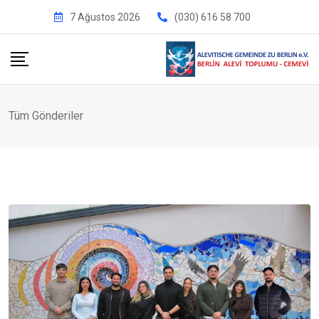
İçeriğe
7 Ağustos 2026
(030) 616 58 700
geç
Tüm Gönderiler