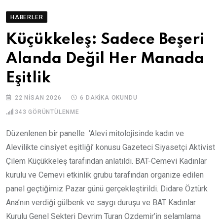
HABERLER
Küçükkeleş: Sadece Beşeri
Alanda Değil Her Manada
Eşitlik
22 NISAN 2026
6 DAKIKA OKUNDU
343
GÖRÜNTÜLENME
Düzenlenen bir panelle ‘Alevi mitolojisinde kadın ve
Alevilikte cinsiyet eşitliği’ konusu Gazeteci Siyasetçi Aktivist
Çilem Küçükkeleş tarafından anlatıldı. BAT-Cemevi Kadınlar
kurulu ve Cemevi etkinlik grubu tarafından organize edilen
panel geçtiğimiz Pazar günü gerçekleştirildi. Didare Öztürk
Ana’nın verdiği gülbenk ve saygı duruşu ve BAT Kadınlar
Kurulu Genel Sekteri Devrim Turan Özdemir’in selamlama