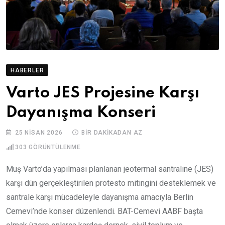
HABERLER
Varto JES Projesine Karşı
Dayanışma Konseri
25 NISAN 2026
BIR DAKIKADAN AZ
303
GÖRÜNTÜLENME
Muş Varto’da yapılması planlanan jeotermal santraline (JES)
karşı dün gerçekleştirilen protesto mitingini desteklemek ve
santrale karşı mücadeleyle dayanışma amacıyla Berlin
Cemevi’nde konser düzenlendi. BAT-Cemevi AABF başta