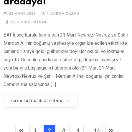
aradaydı
22 MART 2026
1 DAKIKA OKUMA
192
GÖRÜNTÜLENME
BAT İnanç Kurulu tarafından 21 Mart Newroz/Nevruz ve Şah-ı
Merdan Ali’nin doğumu vesilesiyle organize edilen etkinlikte
canlar bir araya geldi gülbenkler deyişler okudu ve lokmalar
pay etti. Gece ile gündüzün eşitlendiği, doğanın uyanışı ve
yeni bir yıla başlangıcın habercisi olan 21 Mart 21 Mart
Newroz/Nevruz ve Şah-ı Merdan Ali’nin doğumu için canlar
Cemevi ana salonunda […]
DAHA FAZLA BILGI EDININ
1
2
3
4
14
...