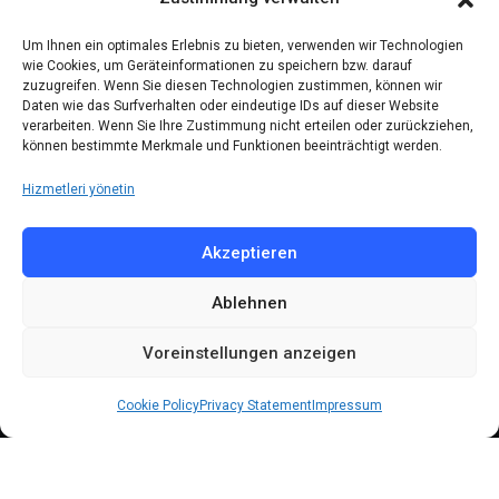
Kontakt
Um Ihnen ein optimales Erlebnis zu bieten, verwenden wir Technologien
wie Cookies, um Geräteinformationen zu speichern bzw. darauf
zuzugreifen. Wenn Sie diesen Technologien zustimmen, können wir
Telefon: (030) 616 58 700
Daten wie das Surfverhalten oder eindeutige IDs auf dieser Website
verarbeiten. Wenn Sie Ihre Zustimmung nicht erteilen oder zurückziehen,
Faks : (030) 616 58 395
können bestimmte Merkmale und Funktionen beeinträchtigt werden.
E-Posta:
cemevi@alevi.org
Hizmetleri yönetin
KÜNYE
Akzeptieren
Ablehnen
Künye
Gizlilik politikası
Voreinstellungen anzeigen
Çerez politikası
Cookie Policy
Privacy Statement
Impressum
© 2024 All Rights Reserved by
DARFA