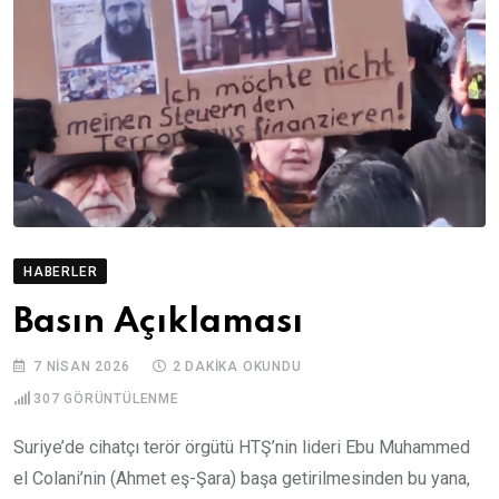
HABERLER
Basın Açıklaması
7 NISAN 2026
2 DAKIKA OKUNDU
307
GÖRÜNTÜLENME
Suriye’de cihatçı terör örgütü HTŞ’nin lideri Ebu Muhammed
el Colani’nin (Ahmet eş-Şara) başa getirilmesinden bu yana,