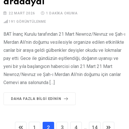
aradaydı
22 MART 2026
1 DAKIKA OKUMA
191
GÖRÜNTÜLENME
BAT İnanç Kurulu tarafından 21 Mart Newroz/Nevruz ve Şah-ı
Merdan Ali’nin doğumu vesilesiyle organize edilen etkinlikte
canlar bir araya geldi gülbenkler deyişler okudu ve lokmalar
pay etti. Gece ile gündüzün eşitlendiği, doğanın uyanışı ve
yeni bir yıla başlangıcın habercisi olan 21 Mart 21 Mart
Newroz/Nevruz ve Şah-ı Merdan Ali’nin doğumu için canlar
Cemevi ana salonunda […]
DAHA FAZLA BILGI EDININ
1
2
3
4
14
...