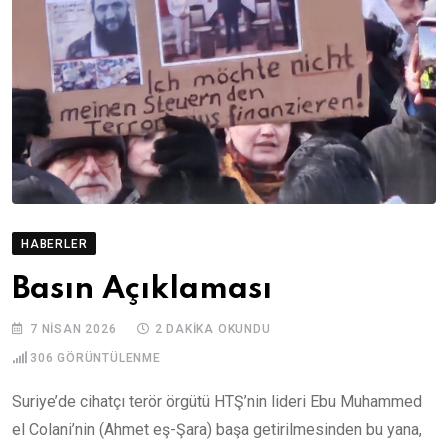
HABERLER
Basın Açıklaması
7 NISAN 2026
2 DAKIKA OKUNDU
306
GÖRÜNTÜLENME
Suriye’de cihatçı terör örgütü HTŞ’nin lideri Ebu Muhammed
el Colani’nin (Ahmet eş-Şara) başa getirilmesinden bu yana,