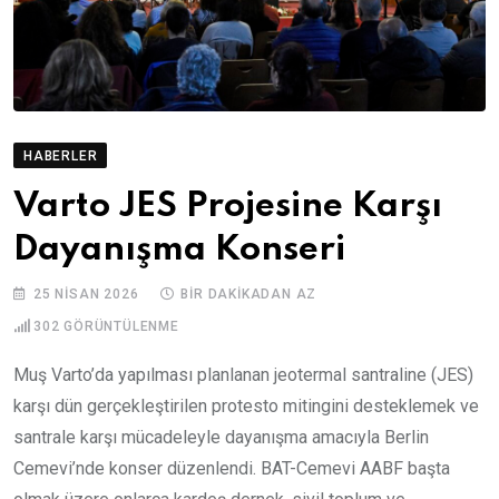
HABERLER
Varto JES Projesine Karşı
Dayanışma Konseri
25 NISAN 2026
BIR DAKIKADAN AZ
302
GÖRÜNTÜLENME
Muş Varto’da yapılması planlanan jeotermal santraline (JES)
karşı dün gerçekleştirilen protesto mitingini desteklemek ve
santrale karşı mücadeleyle dayanışma amacıyla Berlin
Cemevi’nde konser düzenlendi. BAT-Cemevi AABF başta