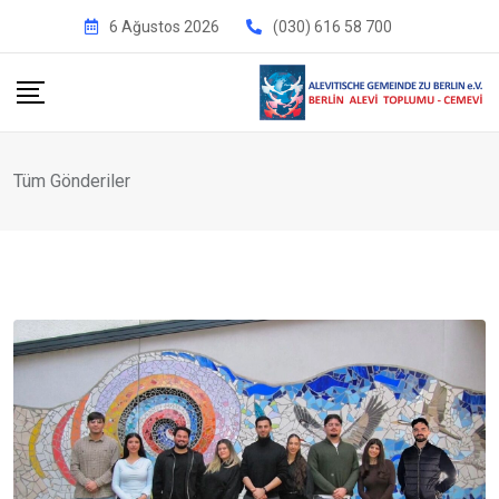
İçeriğe
6 Ağustos 2026
(030) 616 58 700
geç
Tüm Gönderiler