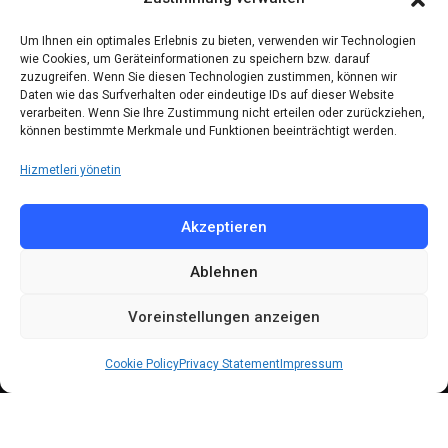
Kontakt
Um Ihnen ein optimales Erlebnis zu bieten, verwenden wir Technologien
wie Cookies, um Geräteinformationen zu speichern bzw. darauf
zuzugreifen. Wenn Sie diesen Technologien zustimmen, können wir
Telefon: (030) 616 58 700
Daten wie das Surfverhalten oder eindeutige IDs auf dieser Website
verarbeiten. Wenn Sie Ihre Zustimmung nicht erteilen oder zurückziehen,
Faks : (030) 616 58 395
können bestimmte Merkmale und Funktionen beeinträchtigt werden.
E-Posta:
cemevi@alevi.org
Hizmetleri yönetin
KÜNYE
Akzeptieren
Ablehnen
Künye
Gizlilik politikası
Voreinstellungen anzeigen
Çerez politikası
Cookie Policy
Privacy Statement
Impressum
© 2024 All Rights Reserved by
DARFA