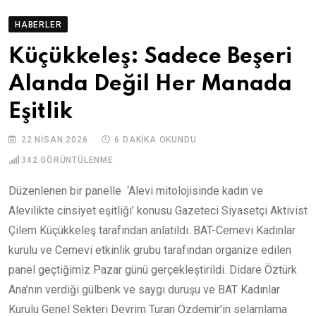
HABERLER
Küçükkeleş: Sadece Beşeri
Alanda Değil Her Manada
Eşitlik
22 NISAN 2026
6 DAKIKA OKUNDU
342
GÖRÜNTÜLENME
Düzenlenen bir panelle ‘Alevi mitolojisinde kadın ve
Alevilikte cinsiyet eşitliği’ konusu Gazeteci Siyasetçi Aktivist
Çilem Küçükkeleş tarafından anlatıldı. BAT-Cemevi Kadınlar
kurulu ve Cemevi etkinlik grubu tarafından organize edilen
panel geçtiğimiz Pazar günü gerçekleştirildi. Didare Öztürk
Ana’nın verdiği gülbenk ve saygı duruşu ve BAT Kadınlar
Kurulu Genel Sekteri Devrim Turan Özdemir’in selamlama