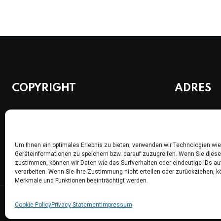
COPYRIGHT
ADRES
Berlin Alevi Toplumu
Waldemarstr.
Alevitische Gemeinde zu Berlin e. V.
10999 Berlin
Um Ihnen ein optimales Erlebnis zu bieten, verwenden wir Technologien wi
Geräteinformationen zu speichern bzw. darauf zuzugreifen. Wenn Sie dies
zustimmen, können wir Daten wie das Surfverhalten oder eindeutige IDs au
verarbeiten. Wenn Sie Ihre Zustimmung nicht erteilen oder zurückziehen,
Merkmale und Funktionen beeinträchtigt werden.
Cookie Policy
Privacy Statement
Impressum