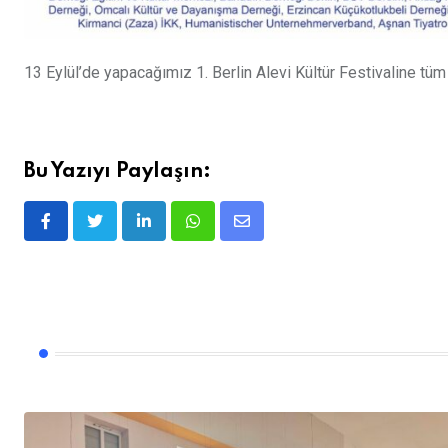
13 Eylül’de yapacağımız 1. Berlin Alevi Kültür Festivaline tüm
Bu Yazıyı Paylaşın:
LinkedIn
Whatsapp
E-
posta
ile
Paylaş