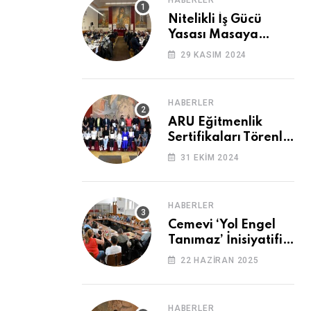
HABERLER
Nitelikli İş Gücü
Yasası Masaya
Yatırıldı
29 KASIM 2024
HABERLER
ARU Eğitmenlik
Sertifikaları Törenle
Alındı
31 EKIM 2024
HABERLER
Cemevi ‘Yol Engel
Tanımaz’ İnisiyatifi
2. Kez Buluştu
22 HAZIRAN 2025
HABERLER