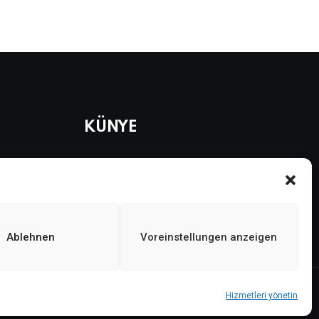
KÜNYE
Künye
Gizlilik politikası
Çerez politikası
Ablehnen
Voreinstellungen anzeigen
Hizmetleri yönetin