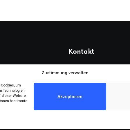
Kontakt
 20
Telefon: (030) 616 58 700
Zustimmung verwalten
Faks : (030) 616 58 395
e Cookies, um
E-Posta:
cemevi@alevi.org
en Technologien
f dieser Website
Akzeptieren
 können bestimmte
© 2024 All Rights Reserved by
DARFA