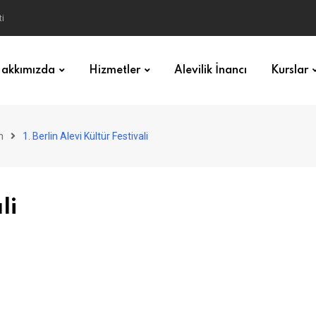
akkımızda
Hizmetler
Alevilik İnancı
Kurslar
m
1. Berlin Alevi Kültür Festivali
li