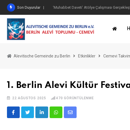
İçeriğe
Son Duyurular
Göbekli Tepe Eserleri Ziyaret Edildi
geç
H
Alevitische Gemeinde zu Berlin
Etkinlikler
Cemevi Takvi
1. Berlin Alevi Kültür Festiva
22 AĞUSTOS 2025
470
GÖRÜNTÜLENME
LinkedIn
Whatsapp
E-
posta