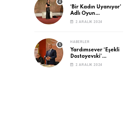
‘Bir Kadın Uyanıyor’
Adlı Oyun
Cemevi’nde
2 ARALIK 2024
Sahnelendi
HABERLER
Yardımsever ‘Eşekli
Dostoyevski’
Cemevi’ndeydi
2 ARALIK 2024