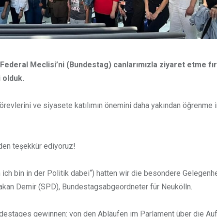
deral Meclisi’ni (Bundestag) canlarımızla ziyaret etme fır
 olduk.
 görevlerini ve siyasete katılımın önemini daha yakından öğrenme 
lden teşekkür ediyoruz!
ch bin in der Politik dabei“) hatten wir die besondere Gelegenhe
akan Demir (SPD), Bundestagsabgeordneter für Neukölln.
ndestages gewinnen: von den Abläufen im Parlament über die Au