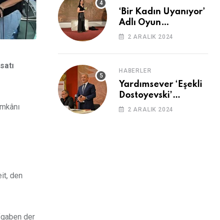
‘Bir Kadın Uyanıyor’
Adlı Oyun
Cemevi’nde
2 ARALIK 2024
Sahnelendi
satı
HABERLER
Yardımsever ‘Eşekli
Dostoyevski’
Cemevi’ndeydi
imkânı
2 ARALIK 2024
it, den
fgaben der