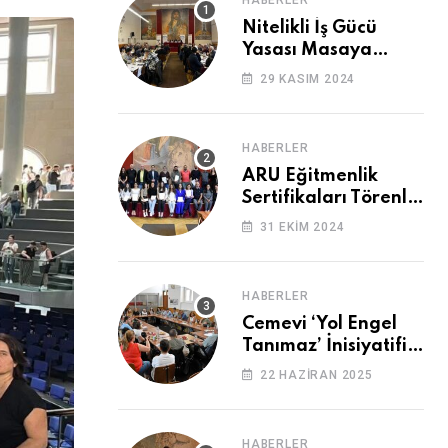
HABERLER
ile
Nitelikli İş Gücü
Paylaş
Yasası Masaya
Yatırıldı
29 KASIM 2024
HABERLER
ARU Eğitmenlik
Sertifikaları Törenle
Alındı
31 EKIM 2024
HABERLER
Cemevi ‘Yol Engel
Tanımaz’ İnisiyatifi
2. Kez Buluştu
22 HAZIRAN 2025
HABERLER