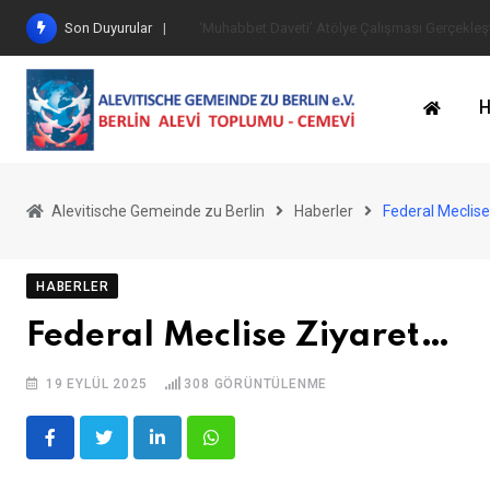
İçeriğe
Son Duyurular
Göbekli Tepe Eserleri Ziyaret Edildi
geç
H
Alevitische Gemeinde zu Berlin
Haberler
Federal Meclise
HABERLER
Federal Meclise Ziyaret…
19 EYLÜL 2025
308
GÖRÜNTÜLENME
LinkedIn
Whatsapp