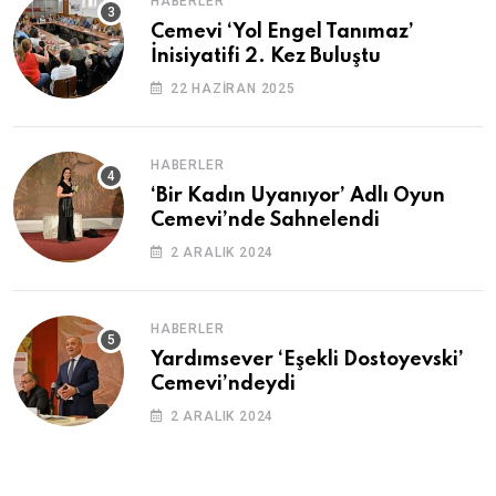
HABERLER
Cemevi ‘Yol Engel Tanımaz’
İnisiyatifi 2. Kez Buluştu
22 HAZIRAN 2025
HABERLER
‘Bir Kadın Uyanıyor’ Adlı Oyun
Cemevi’nde Sahnelendi
2 ARALIK 2024
HABERLER
Yardımsever ‘Eşekli Dostoyevski’
Cemevi’ndeydi
2 ARALIK 2024