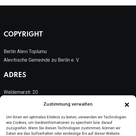
COPYRIGHT
Berlin Alevi Toplumu
Alevitische Gemeinde zu Berlin e. V.
ADRES
Waldemarstr. 20
10999 Berlin
Zustimmung verwalten
Kontakt
Um Ihnen ein optimales Erlebnis zu bieten, verwenden wir Technologien
wie Cookies, um Geräteinformationen zu speichern bzw. darauf
zuzugreifen. Wenn Sie diesen Technologien zustimmen, können wir
Telefon: (030) 616 58 700
Daten wie das Surfverhalten oder eindeutige IDs auf dieser Website