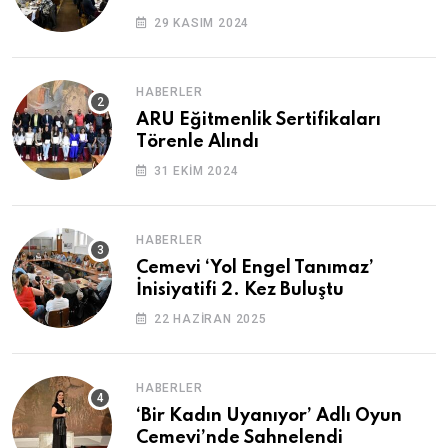
29 KASIM 2024
HABERLER
ARU Eğitmenlik Sertifikaları
Törenle Alındı
31 EKIM 2024
HABERLER
Cemevi ‘Yol Engel Tanımaz’
İnisiyatifi 2. Kez Buluştu
22 HAZIRAN 2025
HABERLER
‘Bir Kadın Uyanıyor’ Adlı Oyun
Cemevi’nde Sahnelendi