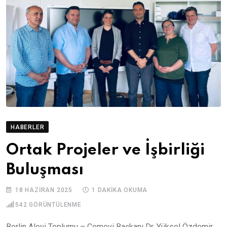
HABERLER
Ortak Projeler ve İşbirliği
Buluşması
18 HAZIRAN 2025
1 DAKIKA OKUMA
542
GÖRÜNTÜLENME
Berlin Alevi Toplumu – Cemevi Başkanı Dr. Yüksel Özdemir