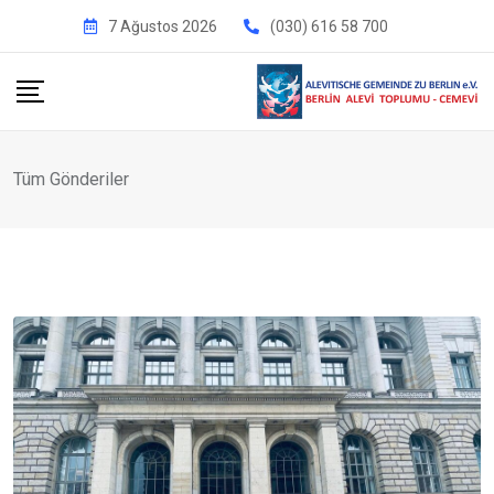
İçeriğe
7 Ağustos 2026
(030) 616 58 700
geç
Tüm Gönderiler