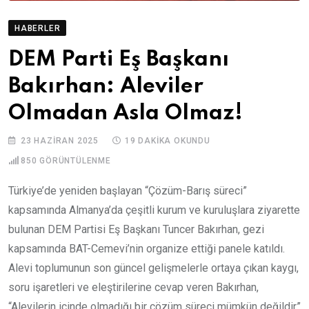
HABERLER
DEM Parti Eş Başkanı
Bakırhan: Aleviler
Olmadan Asla Olmaz!
23 HAZIRAN 2025
19 DAKIKA OKUNDU
850
GÖRÜNTÜLENME
Türkiye’de yeniden başlayan “Çözüm-Barış süreci”
kapsamında Almanya’da çeşitli kurum ve kuruluşlara ziyarette
bulunan DEM Partisi Eş Başkanı Tuncer Bakırhan, gezi
kapsamında BAT-Cemevi’nin organize ettiği panele katıldı.
Alevi toplumunun son güncel gelişmelerle ortaya çıkan kaygı,
soru işaretleri ve eleştirilerine cevap veren Bakırhan,
“Alevilerin içinde olmadığı bir çözüm süreci mümkün değildir”