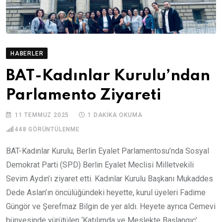
HABERLER
BAT-Kadınlar Kurulu’ndan
Parlamento Ziyareti
11 TEMMUZ 2025
1 DAKIKA OKUMA
448
GÖRÜNTÜLENME
BAT-Kadınlar Kurulu, Berlin Eyalet Parlamentosu’nda Sosyal
Demokrat Parti (SPD) Berlin Eyalet Meclisi Milletvekili
Sevim Aydın’ı ziyaret etti. Kadınlar Kurulu Başkanı Mukaddes
Dede Aslan’ın öncülüğündeki heyette, kurul üyeleri Fadime
Güngör ve Şerefmaz Bilgin de yer aldı. Heyete ayrıca Cemevi
bünyesinde yürütülen ‘Katılımda ve Meslekte Başlangıç’