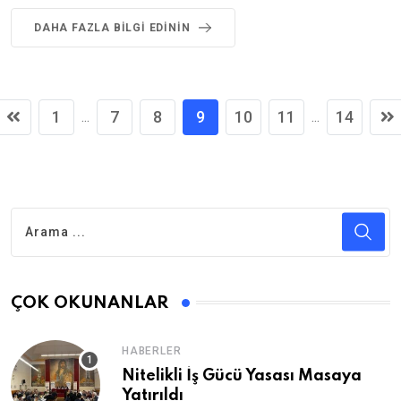
DAHA FAZLA BILGI EDININ
1
7
8
9
10
11
14
...
...
ÇOK OKUNANLAR
HABERLER
Nitelikli İş Gücü Yasası Masaya
Yatırıldı