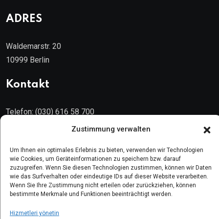
ADRES
Waldemarstr. 20
10999 Berlin
Kontakt
Telefon: (030) 616 58 700
Faks : (030) 616 58 395
Zustimmung verwalten
E-Posta:
cemevi@alevi.org
Um Ihnen ein optimales Erlebnis zu bieten, verwenden wir Technologien
wie Cookies, um Geräteinformationen zu speichern bzw. darauf
zuzugreifen. Wenn Sie diesen Technologien zustimmen, können wir Daten
KÜNYE
wie das Surfverhalten oder eindeutige IDs auf dieser Website verarbeiten.
Wenn Sie Ihre Zustimmung nicht erteilen oder zurückziehen, können
bestimmte Merkmale und Funktionen beeinträchtigt werden.
Künye
Gizlilik politikası
Hizmetleri yönetin