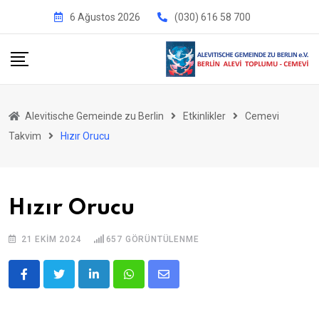
İçeriğe
6 Ağustos 2026
(030) 616 58 700
geç
Alevitische Gemeinde zu Berlin
Etkinlikler
Cemevi
Takvim
Hızır Orucu
Hızır Orucu
21 EKIM 2024
657
GÖRÜNTÜLENME
LinkedIn
Whatsapp
E-
posta