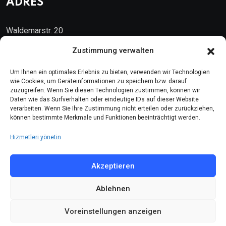
ADRES
Waldemarstr. 20
10999 Berlin
Zustimmung verwalten
Kontakt
Um Ihnen ein optimales Erlebnis zu bieten, verwenden wir Technologien
wie Cookies, um Geräteinformationen zu speichern bzw. darauf
zuzugreifen. Wenn Sie diesen Technologien zustimmen, können wir
Telefon: (030) 616 58 700
Daten wie das Surfverhalten oder eindeutige IDs auf dieser Website
verarbeiten. Wenn Sie Ihre Zustimmung nicht erteilen oder zurückziehen,
Faks : (030) 616 58 395
können bestimmte Merkmale und Funktionen beeinträchtigt werden.
E-Posta:
cemevi@alevi.org
Hizmetleri yönetin
KÜNYE
Akzeptieren
Ablehnen
Künye
Gizlilik politikası
Voreinstellungen anzeigen
Çerez politikası