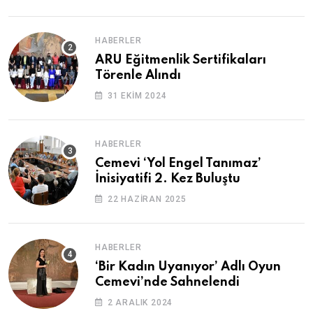
HABERLER
ARU Eğitmenlik Sertifikaları
Törenle Alındı
31 EKIM 2024
HABERLER
Cemevi ‘Yol Engel Tanımaz’
İnisiyatifi 2. Kez Buluştu
22 HAZIRAN 2025
HABERLER
‘Bir Kadın Uyanıyor’ Adlı Oyun
Cemevi’nde Sahnelendi
2 ARALIK 2024