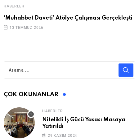
HABERLER
‘Muhabbet Daveti’ Atölye Çalışması Gerçekleşti
13 TEMMUZ 2026
ÇOK OKUNANLAR
HABERLER
Nitelikli İş Gücü Yasası Masaya
Yatırıldı
29 KASIM 2024