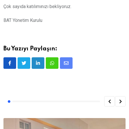
Çok sayıda katılımınızı bekliyoruz.
BAT Yönetim Kurulu
Bu Yazıyı Paylaşın:
LinkedIn
Whatsapp
E-
posta
ile
Paylaş