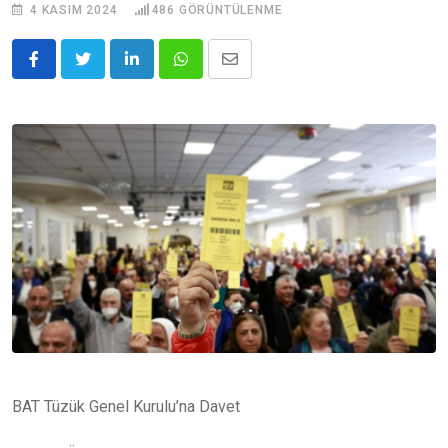
4 KASIM 2024
486
GÖRÜNTÜLENME
LinkedIn
Whatsapp
E-
posta
ile
Paylaş
BAT Tüzük Genel Kurulu’na Davet