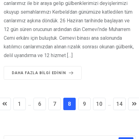
canlarımız ile bir araya gelip gülbenklerimizi deyişlerimizi
okuyup semahlarımızı Kerbela’dan günümüze katledilen tüm
canlarımız aşkına döndük. 26 Haziran tarihinde başlayan ve
12 gün süren orucunun ardından dün Cemevi’nde Muharrem
Cemi erkânı için buluştuk. Cemevi binası ana salonunda
katılımcı canlarımızdan alınan rızalık sonrası okunan gülbenk,
delil uyandırma ve 12 hizmet […]
DAHA FAZLA BILGI EDININ
1
6
7
8
9
10
14
...
...