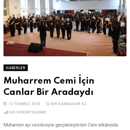
HABERLER
Muharrem Cemi İçin
Canlar Bir Aradaydı
13 TEMMUZ 2025
BIR DAKIKADAN AZ
545
GÖRÜNTÜLENME
Muharrem ayı vesilesiyle gerçekleştirilen Cem erkânında