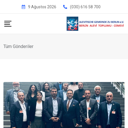
İçeriğe
9 Ağustos 2026
(030) 616 58 700
geç
Tüm Gönderiler