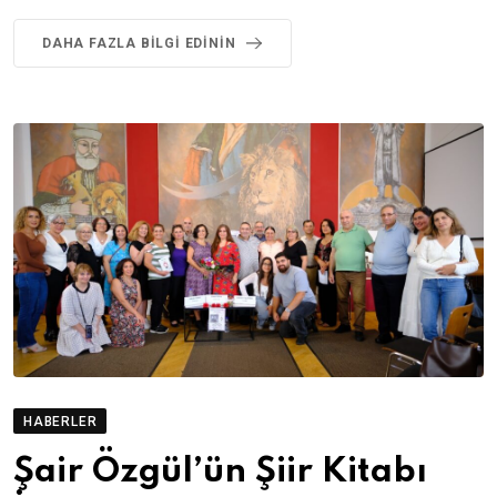
DAHA FAZLA BILGI EDININ
HABERLER
Şair Özgül’ün Şiir Kitabı