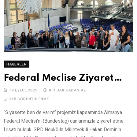
HABERLER
Federal Meclise Ziyaret…
19 EYLÜL 2025
BIR DAKIKADAN AZ
315
GÖRÜNTÜLENME
“Siyasette ben de varım” projemiz kapsamında Almanya
Federal Meclisi’ni (Bundestag) canlarımızla ziyaret etme
fırsatı bulduk. SPD Neukölln Milletvekili Hakan Demir’in