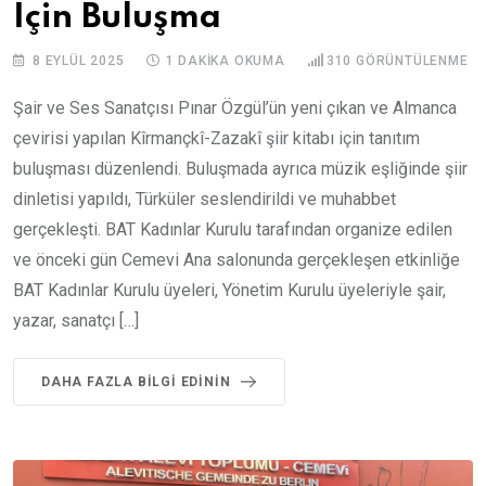
İçin Buluşma
8 EYLÜL 2025
1 DAKIKA OKUMA
310
GÖRÜNTÜLENME
Şair ve Ses Sanatçısı Pınar Özgül’ün yeni çıkan ve Almanca
çevirisi yapılan Kîrmançkî-Zazakî şiir kitabı için tanıtım
buluşması düzenlendi. Buluşmada ayrıca müzik eşliğinde şiir
dinletisi yapıldı, Türküler seslendirildi ve muhabbet
gerçekleşti. BAT Kadınlar Kurulu tarafından organize edilen
ve önceki gün Cemevi Ana salonunda gerçekleşen etkinliğe
BAT Kadınlar Kurulu üyeleri, Yönetim Kurulu üyeleriyle şair,
yazar, sanatçı […]
DAHA FAZLA BILGI EDININ