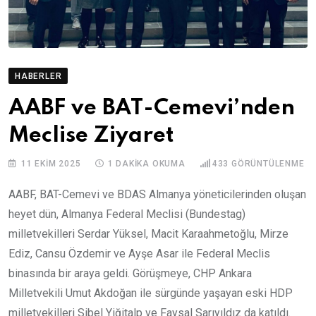
HABERLER
AABF ve BAT-Cemevi’nden
Meclise Ziyaret
11 EKIM 2025
1 DAKIKA OKUMA
433
GÖRÜNTÜLENME
AABF, BAT-Cemevi ve BDAS Almanya yöneticilerinden oluşan
heyet dün, Almanya Federal Meclisi (Bundestag)
milletvekilleri Serdar Yüksel, Macit Karaahmetoğlu, Mirze
Ediz, Cansu Özdemir ve Ayşe Asar ile Federal Meclis
binasında bir araya geldi. Görüşmeye, CHP Ankara
Milletvekili Umut Akdoğan ile sürgünde yaşayan eski HDP
milletvekilleri Sibel Yiğitalp ve Faysal Sarıyıldız da katıldı.