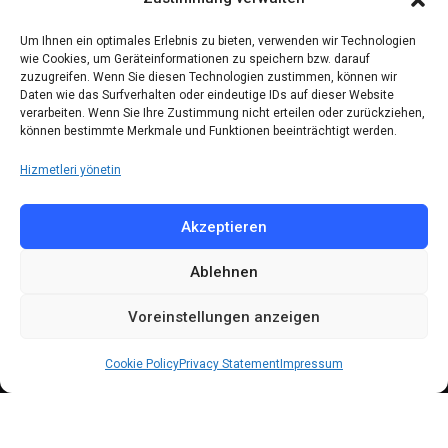
Kontakt
Um Ihnen ein optimales Erlebnis zu bieten, verwenden wir Technologien
wie Cookies, um Geräteinformationen zu speichern bzw. darauf
zuzugreifen. Wenn Sie diesen Technologien zustimmen, können wir
Telefon: (030) 616 58 700
Daten wie das Surfverhalten oder eindeutige IDs auf dieser Website
verarbeiten. Wenn Sie Ihre Zustimmung nicht erteilen oder zurückziehen,
Faks : (030) 616 58 395
können bestimmte Merkmale und Funktionen beeinträchtigt werden.
E-Posta:
cemevi@alevi.org
Hizmetleri yönetin
KÜNYE
Akzeptieren
Ablehnen
Künye
Gizlilik politikası
Voreinstellungen anzeigen
Çerez politikası
Cookie Policy
Privacy Statement
Impressum
© 2024 All Rights Reserved by
DARFA