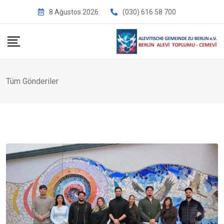
İçeriğe
8 Ağustos 2026
(030) 616 58 700
geç
Tüm Gönderiler