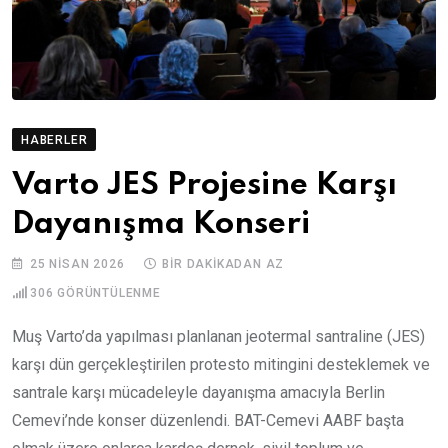
HABERLER
Varto JES Projesine Karşı
Dayanışma Konseri
25 NISAN 2026
BIR DAKIKADAN AZ
306
GÖRÜNTÜLENME
Muş Varto’da yapılması planlanan jeotermal santraline (JES)
karşı dün gerçekleştirilen protesto mitingini desteklemek ve
santrale karşı mücadeleyle dayanışma amacıyla Berlin
Cemevi’nde konser düzenlendi. BAT-Cemevi AABF başta