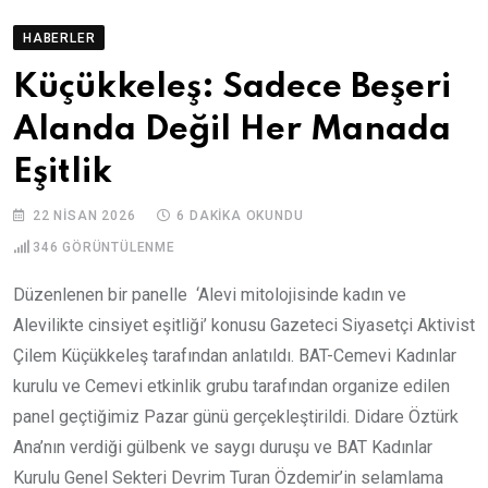
HABERLER
Küçükkeleş: Sadece Beşeri
Alanda Değil Her Manada
Eşitlik
22 NISAN 2026
6 DAKIKA OKUNDU
346
GÖRÜNTÜLENME
Düzenlenen bir panelle ‘Alevi mitolojisinde kadın ve
Alevilikte cinsiyet eşitliği’ konusu Gazeteci Siyasetçi Aktivist
Çilem Küçükkeleş tarafından anlatıldı. BAT-Cemevi Kadınlar
kurulu ve Cemevi etkinlik grubu tarafından organize edilen
panel geçtiğimiz Pazar günü gerçekleştirildi. Didare Öztürk
Ana’nın verdiği gülbenk ve saygı duruşu ve BAT Kadınlar
Kurulu Genel Sekteri Devrim Turan Özdemir’in selamlama