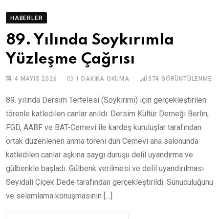
HABERLER
89. Yılında Soykırımla
Yüzleşme Çağrısı
4 MAYIS 2026
1 DAKIKA OKUMA
374
GÖRÜNTÜLENME
89. yılında Dersim Tertelesi (Soykırımı) için gerçekleştirilen
törenle katledilen canlar anıldı. Dersim Kültür Derneği Berlin,
FGD, AABF ve BAT-Cemevi ile kardeş kuruluşlar tarafından
ortak düzenlenen anma töreni dün Cemevi ana salonunda
katledilen canlar aşkına saygı duruşu delil uyandırma ve
gülbenkle başladı. Gülbenk verilmesi ve delil uyandırılması
Seyidali Çiçek Dede tarafından gerçekleştirildi. Sunuculuğunu
ve selamlama konuşmasının […]