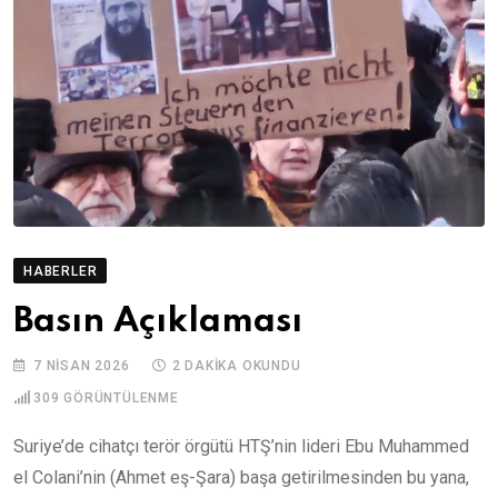
HABERLER
Basın Açıklaması
7 NISAN 2026
2 DAKIKA OKUNDU
309
GÖRÜNTÜLENME
Suriye’de cihatçı terör örgütü HTŞ’nin lideri Ebu Muhammed
el Colani’nin (Ahmet eş-Şara) başa getirilmesinden bu yana,