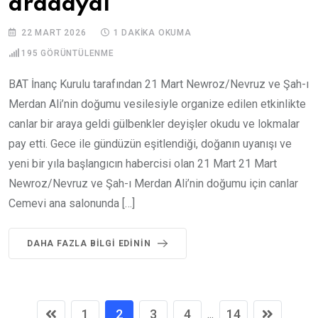
aradaydı
22 MART 2026
1 DAKIKA OKUMA
195
GÖRÜNTÜLENME
BAT İnanç Kurulu tarafından 21 Mart Newroz/Nevruz ve Şah-ı
Merdan Ali’nin doğumu vesilesiyle organize edilen etkinlikte
canlar bir araya geldi gülbenkler deyişler okudu ve lokmalar
pay etti. Gece ile gündüzün eşitlendiği, doğanın uyanışı ve
yeni bir yıla başlangıcın habercisi olan 21 Mart 21 Mart
Newroz/Nevruz ve Şah-ı Merdan Ali’nin doğumu için canlar
Cemevi ana salonunda […]
DAHA FAZLA BILGI EDININ
1
2
3
4
14
...