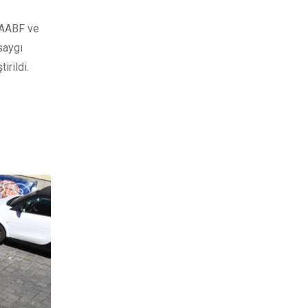
, AABF ve
saygı
irildi.