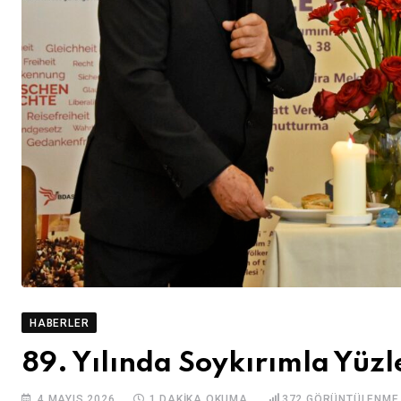
HABERLER
89. Yılında Soykırımla Yüz
4 MAYIS 2026
1 DAKIKA OKUMA
372
GÖRÜNTÜLENME