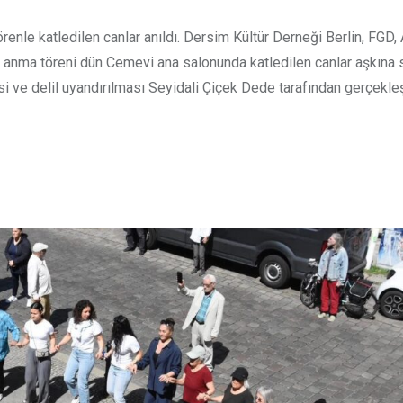
törenle katledilen canlar anıldı. Dersim Kültür Derneği Berlin, FGD
n anma töreni dün Cemevi ana salonunda katledilen canlar aşkına 
 ve delil uyandırılması Seyidali Çiçek Dede tarafından gerçekleşt