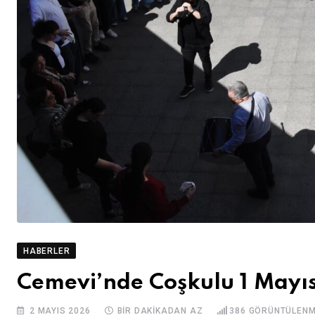
HABERLER
Cemevi’nde Coşkulu 1 Mayı
2 MAYIS 2026
BIR DAKIKADAN AZ
386
GÖRÜNTÜLEN