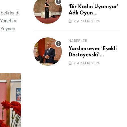
‘Bir Kadın Uyanıyor’
elirlendi.
Adlı Oyun
Cemevi’nde
 Yönetimi
2 ARALIK 2024
Sahnelendi
ı:Zeynep
HABERLER
Yardımsever ‘Eşekli
Dostoyevski’
Cemevi’ndeydi
2 ARALIK 2024