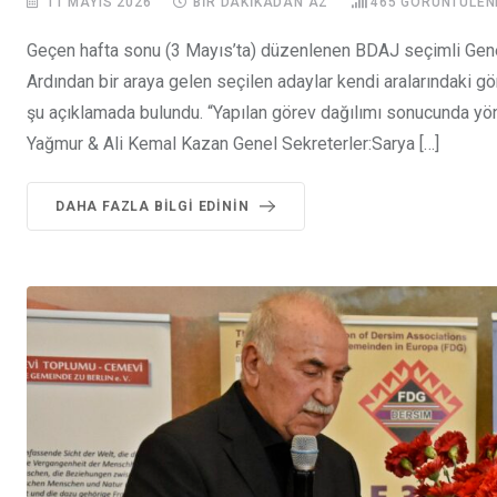
11 MAYIS 2026
BIR DAKIKADAN AZ
465
GÖRÜNTÜLEN
Geçen hafta sonu (3 Mayıs’ta) düzenlenen BDAJ seçimli Genel
Ardından bir araya gelen seçilen adaylar kendi aralarındaki g
şu açıklamada bulundu. “Yapılan görev dağılımı sonucunda yö
Yağmur & Ali Kemal Kazan Genel Sekreterler:Sarya […]
DAHA FAZLA BILGI EDININ