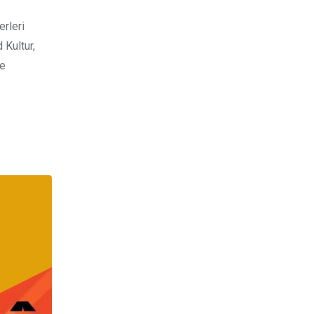
rleri
 Kultur,
le