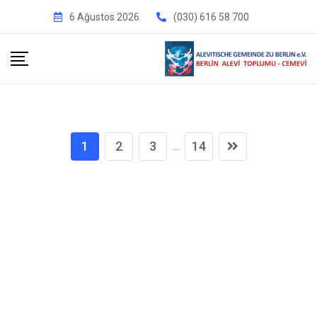
İçeriğe
6 Ağustos 2026
(030) 616 58 700
geç
1
2
3
14
...