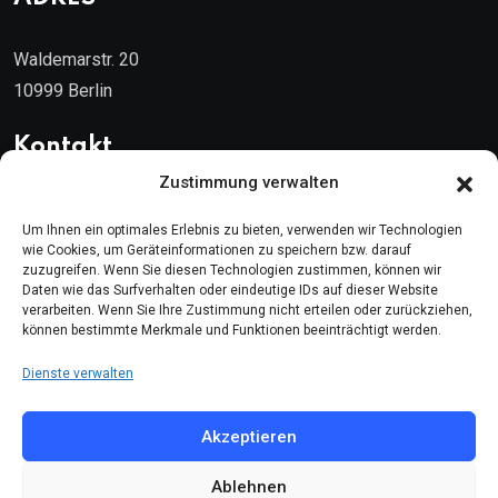
Waldemarstr. 20
10999 Berlin
Kontakt
Zustimmung verwalten
Telefon: (030) 616 58 700
Um Ihnen ein optimales Erlebnis zu bieten, verwenden wir Technologien
Faks : (030) 616 58 395
wie Cookies, um Geräteinformationen zu speichern bzw. darauf
zuzugreifen. Wenn Sie diesen Technologien zustimmen, können wir
E-Posta:
cemevi@alevi.org
Daten wie das Surfverhalten oder eindeutige IDs auf dieser Website
verarbeiten. Wenn Sie Ihre Zustimmung nicht erteilen oder zurückziehen,
können bestimmte Merkmale und Funktionen beeinträchtigt werden.
KÜNYE
Dienste verwalten
Künye
Akzeptieren
Gizlilik politikası
Çerez politikası
Ablehnen