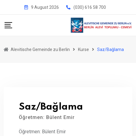
Skip
9 August 2026
(030) 616 58 700
to
content
Alevitische Gemeinde zu Berlin
Kurse
Saz/Bağlama
Saz/Bağlama
Öğretmen: Bülent Emir
Öğretmen: Bülent Emir