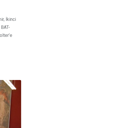
r, İkinci
, BAT-
olter’e