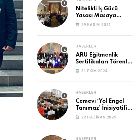
HABERLER
Nitelikli İş Gücü
Yasası Masaya
Yatırıldı
29 KASIM 2024
HABERLER
ARU Eğitmenlik
Sertifikaları Törenle
Alındı
31 EKIM 2024
HABERLER
Cemevi ‘Yol Engel
Tanımaz’ İnisiyatifi
2. Kez Buluştu
22 HAZIRAN 2025
HABERLER