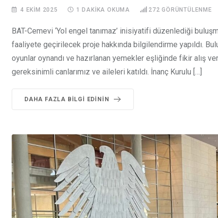
4 EKIM 2025
1 DAKIKA OKUMA
272
GÖRÜNTÜLENME
BAT-Cemevi ‘Yol engel tanımaz’ inisiyatifi düzenlediği buluşma
faaliyete geçirilecek proje hakkında bilgilendirme yapıldı. Bul
oyunlar oynandı ve hazırlanan yemekler eşliğinde fikir alış v
gereksinimli canlarımız ve aileleri katıldı. İnanç Kurulu […]
DAHA FAZLA BILGI EDININ