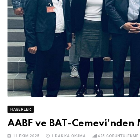
HABERLER
AABF ve BAT-Cemevi’nden M
11 EKIM 2025
1 DAKIKA OKUMA
425
GÖRÜNTÜLENME