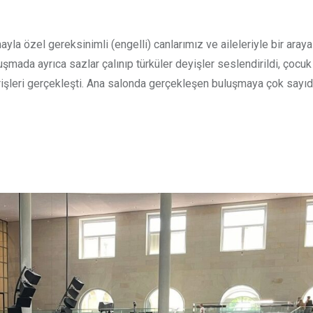
yla özel gereksinimli (engelli) canlarımız ve aileleriyle bir aray
uşmada ayrıca sazlar çalınıp türküler deyişler seslendirildi, çocuk
erişleri gerçekleşti. Ana salonda gerçekleşen buluşmaya çok sayı