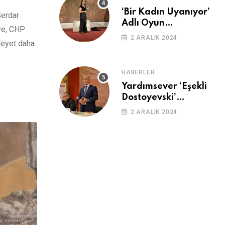
‘Bir Kadın Uyanıyor’
Serdar
Adlı Oyun
ye, CHP
Cemevi’nde
2 ARALIK 2024
 Heyet daha
Sahnelendi
HABERLER
Yardımsever ‘Eşekli
Dostoyevski’
Cemevi’ndeydi
2 ARALIK 2024