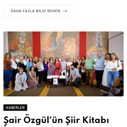
DAHA FAZLA BILGI EDININ
HABERLER
Şair Özgül’ün Şiir Kitabı