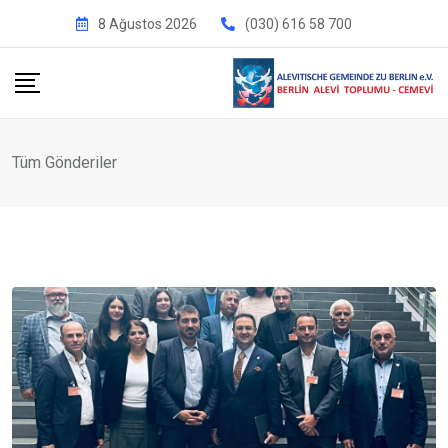
İçeriğe
8 Ağustos 2026
(030) 616 58 700
geç
Tüm Gönderiler