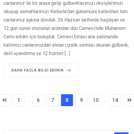
canlarımız ile bir araya gelip gülbenklerimizi deyişlerimizi
okuyup semahlarımızı Kerbela’dan günümüze katledilen tüm
canlarımız aşkına döndük. 26 Haziran tarihinde başlayan ve
12 gün süren orucunun ardından dün Cemevi’nde Muharrem
Cemi erkânı için buluştuk. Cemevi binası ana salonunda
katılımcı canlarımızdan alınan rızalık sonrası okunan gülbenk,
delil uyandırma ve 12 hizmet […]
DAHA FAZLA BILGI EDININ
1
6
7
8
9
10
14
...
...