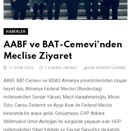
HABERLER
AABF ve BAT-Cemevi’nden
Meclise Ziyaret
11 EKIM 2025
1 DAKIKA OKUMA
428
GÖRÜNTÜLENME
AABF, BAT-Cemevi ve BDAS Almanya yöneticilerinden oluşan
heyet dün, Almanya Federal Meclisi (Bundestag)
milletvekilleri Serdar Yüksel, Macit Karaahmetoğlu, Mirze
Ediz, Cansu Özdemir ve Ayşe Asar ile Federal Meclis
binasında bir araya geldi. Görüşmeye, CHP Ankara
Milletvekili Umut Akdoğan ile sürgünde yaşayan eski HDP
milletvekilleri Sibel Yiğitalp ve Faysal Sarıyıldız da katıldı.