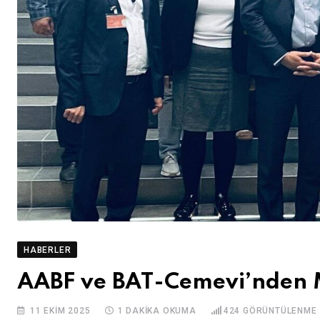
HABERLER
AABF ve BAT-Cemevi’nden M
11 EKIM 2025
1 DAKIKA OKUMA
424
GÖRÜNTÜLENME