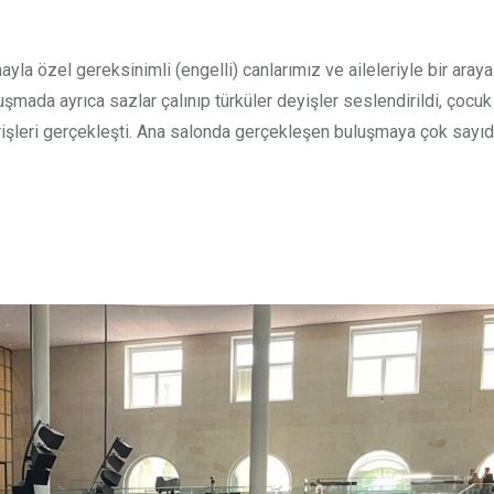
yla özel gereksinimli (engelli) canlarımız ve aileleriyle bir aray
uşmada ayrıca sazlar çalınıp türküler deyişler seslendirildi, çocuk
erişleri gerçekleşti. Ana salonda gerçekleşen buluşmaya çok sayı