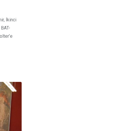
r, İkinci
, BAT-
olter’e