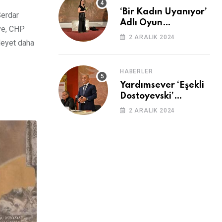
‘Bir Kadın Uyanıyor’
Serdar
Adlı Oyun
ye, CHP
Cemevi’nde
2 ARALIK 2024
 Heyet daha
Sahnelendi
HABERLER
Yardımsever ‘Eşekli
Dostoyevski’
Cemevi’ndeydi
2 ARALIK 2024