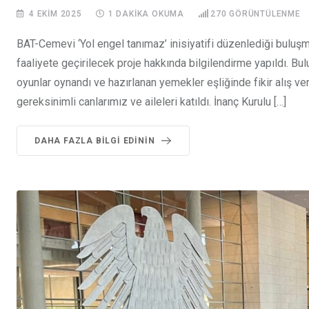
4 EKIM 2025
1 DAKIKA OKUMA
270
GÖRÜNTÜLENME
BAT-Cemevi ‘Yol engel tanımaz’ inisiyatifi düzenlediği buluşma
faaliyete geçirilecek proje hakkında bilgilendirme yapıldı. Bul
oyunlar oynandı ve hazırlanan yemekler eşliğinde fikir alış v
gereksinimli canlarımız ve aileleri katıldı. İnanç Kurulu […]
DAHA FAZLA BILGI EDININ