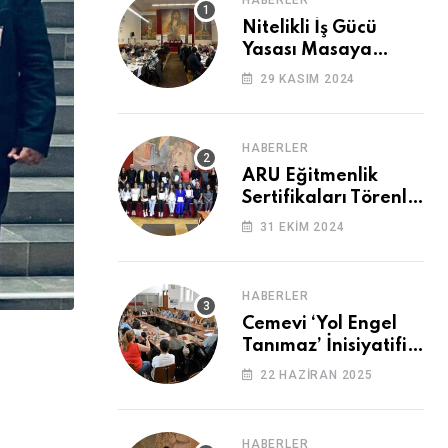
HABERLER
Nitelikli İş Gücü
Yasası Masaya
Yatırıldı
29 KASIM 2024
HABERLER
ARU Eğitmenlik
Sertifikaları Törenle
Alındı
31 EKIM 2024
HABERLER
Cemevi ‘Yol Engel
Tanımaz’ İnisiyatifi
2. Kez Buluştu
22 HAZIRAN 2025
HABERLER