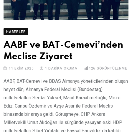
HABERLER
AABF ve BAT-Cemevi’nden
Meclise Ziyaret
11 EKIM 2025
1 DAKIKA OKUMA
426
GÖRÜNTÜLENME
AABF, BAT-Cemevi ve BDAS Almanya yöneticilerinden oluşan
heyet dün, Almanya Federal Meclisi (Bundestag)
milletvekilleri Serdar Yüksel, Macit Karaahmetoğlu, Mirze
Ediz, Cansu Özdemir ve Ayşe Asar ile Federal Meclis
binasında bir araya geldi. Görüşmeye, CHP Ankara
Milletvekili Umut Akdoğan ile sürgünde yaşayan eski HDP
milletvekilleri Sibel Yiğitalp ve Faysal Sarıyıldız da katıldı.