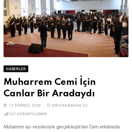
HABERLER
Muharrem Cemi İçin
Canlar Bir Aradaydı
13 TEMMUZ 2025
BIR DAKIKADAN AZ
537
GÖRÜNTÜLENME
Muharrem ayı vesilesiyle gerçekleştirilen Cem erkânında