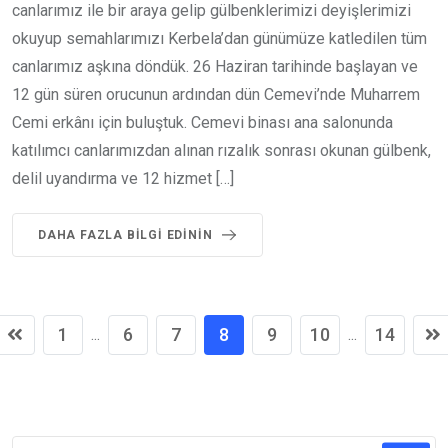
canlarımız ile bir araya gelip gülbenklerimizi deyişlerimizi
okuyup semahlarımızı Kerbela’dan günümüze katledilen tüm
canlarımız aşkına döndük. 26 Haziran tarihinde başlayan ve
12 gün süren orucunun ardından dün Cemevi’nde Muharrem
Cemi erkânı için buluştuk. Cemevi binası ana salonunda
katılımcı canlarımızdan alınan rızalık sonrası okunan gülbenk,
delil uyandırma ve 12 hizmet […]
DAHA FAZLA BILGI EDININ
1
6
7
8
9
10
14
...
...