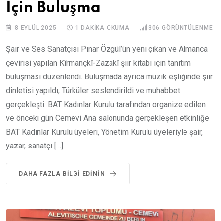
İçin Buluşma
8 EYLÜL 2025
1 DAKIKA OKUMA
306
GÖRÜNTÜLENME
Şair ve Ses Sanatçısı Pınar Özgül’ün yeni çıkan ve Almanca
çevirisi yapılan Kîrmançkî-Zazakî şiir kitabı için tanıtım
buluşması düzenlendi. Buluşmada ayrıca müzik eşliğinde şiir
dinletisi yapıldı, Türküler seslendirildi ve muhabbet
gerçekleşti. BAT Kadınlar Kurulu tarafından organize edilen
ve önceki gün Cemevi Ana salonunda gerçekleşen etkinliğe
BAT Kadınlar Kurulu üyeleri, Yönetim Kurulu üyeleriyle şair,
yazar, sanatçı […]
DAHA FAZLA BILGI EDININ