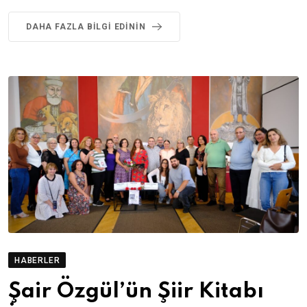
DAHA FAZLA BILGI EDININ
HABERLER
Şair Özgül’ün Şiir Kitabı