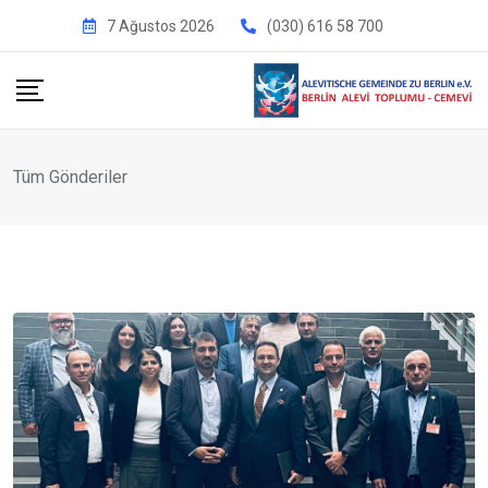
İçeriğe
7 Ağustos 2026
(030) 616 58 700
geç
Tüm Gönderiler