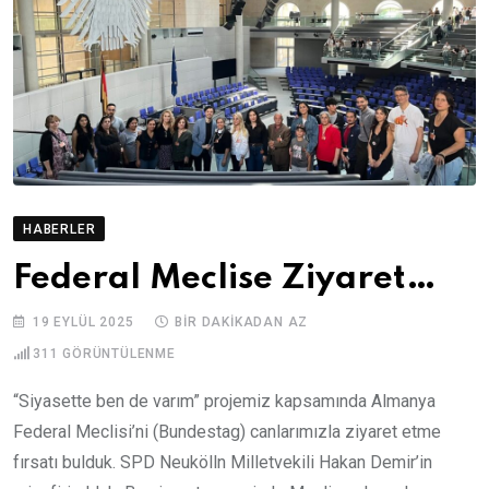
HABERLER
Federal Meclise Ziyaret…
19 EYLÜL 2025
BIR DAKIKADAN AZ
311
GÖRÜNTÜLENME
“Siyasette ben de varım” projemiz kapsamında Almanya
Federal Meclisi’ni (Bundestag) canlarımızla ziyaret etme
fırsatı bulduk. SPD Neukölln Milletvekili Hakan Demir’in