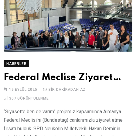
HABERLER
Federal Meclise Ziyaret…
19 EYLÜL 2025
BIR DAKIKADAN AZ
307
GÖRÜNTÜLENME
“Siyasette ben de varım” projemiz kapsamında Almanya
Federal Meclisi’ni (Bundestag) canlarımızla ziyaret etme
fırsatı bulduk. SPD Neukölln Milletvekili Hakan Demir’in