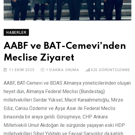
HABERLER
AABF ve BAT-Cemevi’nden
Meclise Ziyaret
11 EKIM 2025
1 DAKIKA OKUMA
425
GÖRÜNTÜLENME
AABF, BAT-Cemevi ve BDAS Almanya yöneticilerinden oluşan
heyet dün, Almanya Federal Meclisi (Bundestag)
milletvekilleri Serdar Yüksel, Macit Karaahmetoğlu, Mirze
Ediz, Cansu Özdemir ve Ayşe Asar ile Federal Meclis
binasında bir araya geldi. Görüşmeye, CHP Ankara
Milletvekili Umut Akdoğan ile sürgünde yaşayan eski HDP
milletvekilleri Sibel Yiğitalp ve Faysal Sarıyıldız da katıldı.