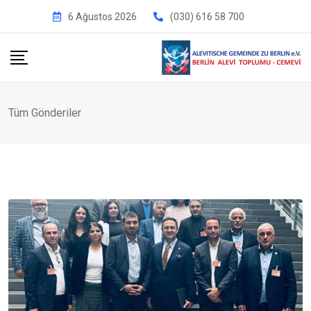
İçeriğe
6 Ağustos 2026
(030) 616 58 700
geç
Tüm Gönderiler