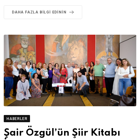
DAHA FAZLA BILGI EDININ
HABERLER
Şair Özgül’ün Şiir Kitabı