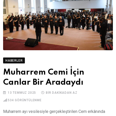
HABERLER
Muharrem Cemi İçin
Canlar Bir Aradaydı
13 TEMMUZ 2025
BIR DAKIKADAN AZ
534
GÖRÜNTÜLENME
Muharrem ayı vesilesiyle gerçekleştirilen Cem erkânında