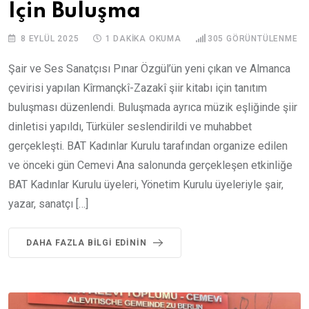
İçin Buluşma
8 EYLÜL 2025
1 DAKIKA OKUMA
305
GÖRÜNTÜLENME
Şair ve Ses Sanatçısı Pınar Özgül’ün yeni çıkan ve Almanca
çevirisi yapılan Kîrmançkî-Zazakî şiir kitabı için tanıtım
buluşması düzenlendi. Buluşmada ayrıca müzik eşliğinde şiir
dinletisi yapıldı, Türküler seslendirildi ve muhabbet
gerçekleşti. BAT Kadınlar Kurulu tarafından organize edilen
ve önceki gün Cemevi Ana salonunda gerçekleşen etkinliğe
BAT Kadınlar Kurulu üyeleri, Yönetim Kurulu üyeleriyle şair,
yazar, sanatçı […]
DAHA FAZLA BILGI EDININ