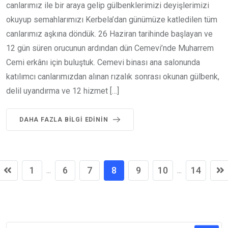
canlarımız ile bir araya gelip gülbenklerimizi deyişlerimizi
okuyup semahlarımızı Kerbela’dan günümüze katledilen tüm
canlarımız aşkına döndük. 26 Haziran tarihinde başlayan ve
12 gün süren orucunun ardından dün Cemevi’nde Muharrem
Cemi erkânı için buluştuk. Cemevi binası ana salonunda
katılımcı canlarımızdan alınan rızalık sonrası okunan gülbenk,
delil uyandırma ve 12 hizmet […]
DAHA FAZLA BILGI EDININ
1
6
7
8
9
10
14
...
...