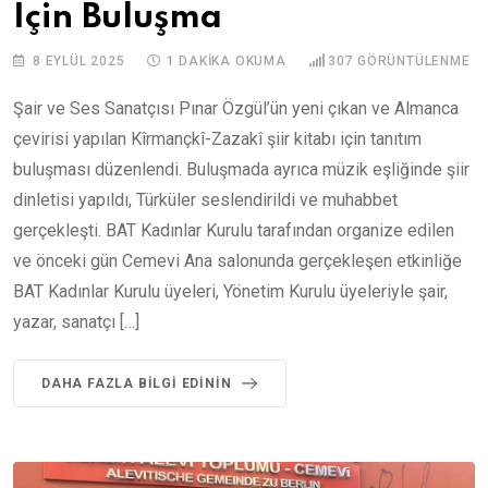
İçin Buluşma
8 EYLÜL 2025
1 DAKIKA OKUMA
307
GÖRÜNTÜLENME
Şair ve Ses Sanatçısı Pınar Özgül’ün yeni çıkan ve Almanca
çevirisi yapılan Kîrmançkî-Zazakî şiir kitabı için tanıtım
buluşması düzenlendi. Buluşmada ayrıca müzik eşliğinde şiir
dinletisi yapıldı, Türküler seslendirildi ve muhabbet
gerçekleşti. BAT Kadınlar Kurulu tarafından organize edilen
ve önceki gün Cemevi Ana salonunda gerçekleşen etkinliğe
BAT Kadınlar Kurulu üyeleri, Yönetim Kurulu üyeleriyle şair,
yazar, sanatçı […]
DAHA FAZLA BILGI EDININ