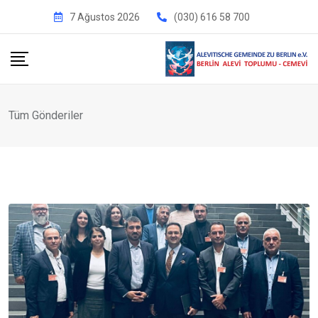
İçeriğe
7 Ağustos 2026
(030) 616 58 700
geç
Tüm Gönderiler