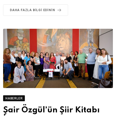
DAHA FAZLA BILGI EDININ
HABERLER
Şair Özgül’ün Şiir Kitabı