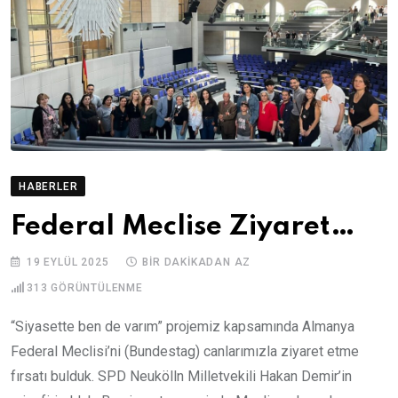
HABERLER
Federal Meclise Ziyaret…
19 EYLÜL 2025
BIR DAKIKADAN AZ
313
GÖRÜNTÜLENME
“Siyasette ben de varım” projemiz kapsamında Almanya
Federal Meclisi’ni (Bundestag) canlarımızla ziyaret etme
fırsatı bulduk. SPD Neukölln Milletvekili Hakan Demir’in