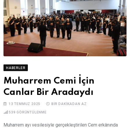
HABERLER
Muharrem Cemi İçin
Canlar Bir Aradaydı
13 TEMMUZ 2025
BIR DAKIKADAN AZ
539
GÖRÜNTÜLENME
Muharrem ayı vesilesiyle gerçekleştirilen Cem erkânında