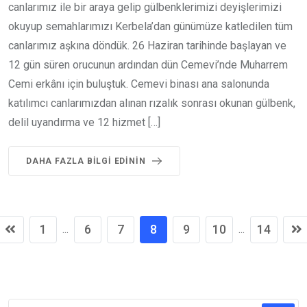
canlarımız ile bir araya gelip gülbenklerimizi deyişlerimizi
okuyup semahlarımızı Kerbela’dan günümüze katledilen tüm
canlarımız aşkına döndük. 26 Haziran tarihinde başlayan ve
12 gün süren orucunun ardından dün Cemevi’nde Muharrem
Cemi erkânı için buluştuk. Cemevi binası ana salonunda
katılımcı canlarımızdan alınan rızalık sonrası okunan gülbenk,
delil uyandırma ve 12 hizmet […]
DAHA FAZLA BILGI EDININ
1
6
7
8
9
10
14
...
...