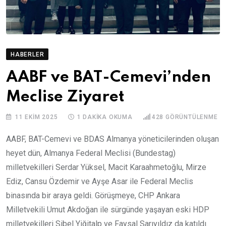
HABERLER
AABF ve BAT-Cemevi’nden
Meclise Ziyaret
11 EKIM 2025
1 DAKIKA OKUMA
428
GÖRÜNTÜLENME
AABF, BAT-Cemevi ve BDAS Almanya yöneticilerinden oluşan
heyet dün, Almanya Federal Meclisi (Bundestag)
milletvekilleri Serdar Yüksel, Macit Karaahmetoğlu, Mirze
Ediz, Cansu Özdemir ve Ayşe Asar ile Federal Meclis
binasında bir araya geldi. Görüşmeye, CHP Ankara
Milletvekili Umut Akdoğan ile sürgünde yaşayan eski HDP
milletvekilleri Sibel Yiğitalp ve Faysal Sarıyıldız da katıldı.