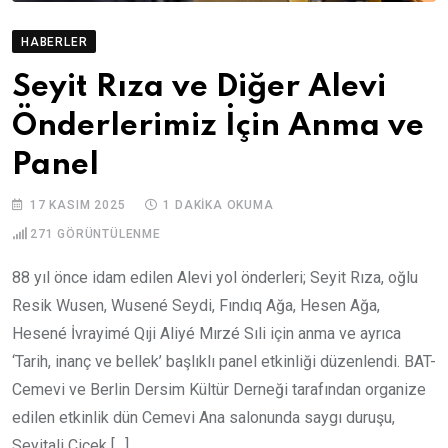
HABERLER
Seyit Rıza ve Diğer Alevi
Önderlerimiz İçin Anma ve
Panel
17 KASIM 2025
1 DAKIKA OKUMA
271
GÖRÜNTÜLENME
88 yıl önce idam edilen Alevi yol önderleri; Seyit Rıza, oğlu
Resik Wusen, Wusené Seydi, Fındıq Ağa, Hesen Ağa,
Hesené İvrayimé Qıji Aliyé Mırzé Sıli için anma ve ayrıca
‘Tarih, inanç ve bellek’ başlıklı panel etkinliği düzenlendi. BAT-
Cemevi ve Berlin Dersim Kültür Derneği tarafından organize
edilen etkinlik dün Cemevi Ana salonunda saygı duruşu,
Seyitali Çiçek […]