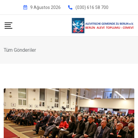
İçeriğe
9 Ağustos 2026
(030) 616 58 700
geç
Tüm Gönderiler