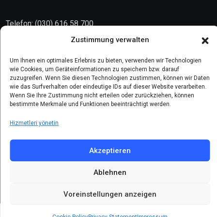
Telefon: (030) 616 58 700
Faks : (030) 616 58 395
Zustimmung verwalten
E-Posta:
cemevi@alevi.org
Um Ihnen ein optimales Erlebnis zu bieten, verwenden wir Technologien
wie Cookies, um Geräteinformationen zu speichern bzw. darauf
zuzugreifen. Wenn Sie diesen Technologien zustimmen, können wir Daten
KÜNYE
wie das Surfverhalten oder eindeutige IDs auf dieser Website verarbeiten.
Wenn Sie Ihre Zustimmung nicht erteilen oder zurückziehen, können
bestimmte Merkmale und Funktionen beeinträchtigt werden.
Künye
Hizmetleri yönetin
Gizlilik politikası
Çerez politikası
Akzeptieren
Ablehnen
© 2024 All Rights Reserved by
DARFA
Voreinstellungen anzeigen