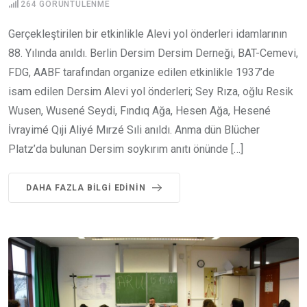
264
GÖRÜNTÜLENME
Gerçekleştirilen bir etkinlikle Alevi yol önderleri idamlarının
88. Yılında anıldı. Berlin Dersim Dersim Derneği, BAT-Cemevi,
FDG, AABF tarafından organize edilen etkinlikle 1937’de
isam edilen Dersim Alevi yol önderleri; Sey Rıza, oğlu Resik
Wusen, Wusené Seydi, Fındıq Ağa, Hesen Ağa, Hesené
İvrayimé Qıji Aliyé Mırzé Sıli anıldı. Anma dün Blücher
Platz’da bulunan Dersim soykırım anıtı önünde […]
DAHA FAZLA BILGI EDININ