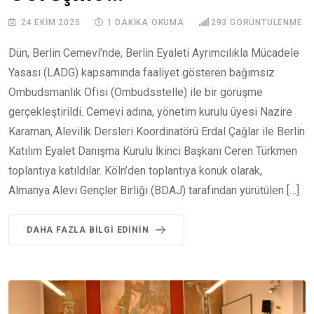
24 EKIM 2025
1 DAKIKA OKUMA
293
GÖRÜNTÜLENME
Dün, Berlin Cemevi’nde, Berlin Eyaleti Ayrımcılıkla Mücadele
Yasası (LADG) kapsamında faaliyet gösteren bağımsız
Ombudsmanlık Ofisi (Ombudsstelle) ile bir görüşme
gerçekleştirildi. Cemevi adına, yönetim kurulu üyesi Nazire
Karaman, Alevilik Dersleri Koordinatörü Erdal Çağlar ile Berlin
Katılım Eyalet Danışma Kurulu İkinci Başkanı Ceren Türkmen
toplantıya katıldılar. Köln’den toplantıya konuk olarak,
Almanya Alevi Gençler Birliği (BDAJ) tarafından yürütülen […]
DAHA FAZLA BILGI EDININ