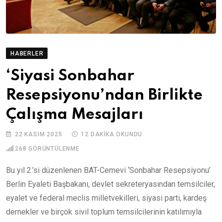
HABERLER
‘Siyasi Sonbahar
Resepsiyonu’ndan Birlikte
Çalışma Mesajları
22 KASIM 2025
12 DAKIKA OKUNDU
268
GÖRÜNTÜLENME
Bu yıl 2.’si düzenlenen BAT-Cemevi ‘Sonbahar Resepsiyonu’
Berlin Eyaleti Başbakanı, devlet sekreteryasından temsilciler,
eyalet ve federal meclis milletvekilleri, siyasi parti, kardeş
dernekler ve birçok sivil toplum temsilcilerinin katılımıyla