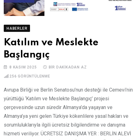
HABERLER
Katılım ve Meslekte
Başlangıç
8 KASIM 2025
BIR DAKIKADAN AZ
256
GÖRÜNTÜLENME
Avrupa Birliği ve Berlin Senatosu’nun desteği ile Cemevi’nin
yürüttüğü ‘Katılım ve Meslekte Başlangıç’ projesi
çerçevesinde uzun süredir Almanya’da yaşayan ve
Almanya’ya yeni gelen Türkiye kökenlilere yasal hakları ve
sorumluluklarıyla ilgili ücretsiz bilgilendirme ve danışma
hizmeti veriliyor. ÜCRETSİZ DANIŞMA YER : BERLİN ALEVİ