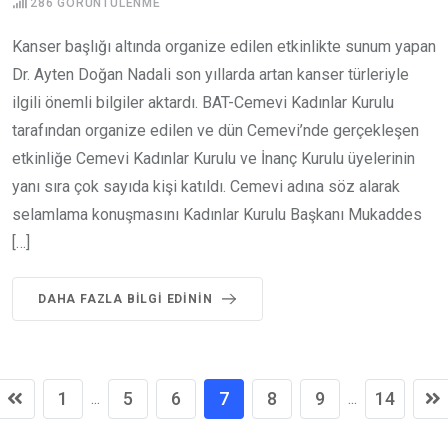
286
GÖRÜNTÜLENME
Kanser başlığı altında organize edilen etkinlikte sunum yapan
Dr. Ayten Doğan Nadali son yıllarda artan kanser türleriyle
ilgili önemli bilgiler aktardı. BAT-Cemevi Kadınlar Kurulu
tarafından organize edilen ve dün Cemevi’nde gerçekleşen
etkinliğe Cemevi Kadınlar Kurulu ve İnanç Kurulu üyelerinin
yanı sıra çok sayıda kişi katıldı. Cemevi adına söz alarak
selamlama konuşmasını Kadınlar Kurulu Başkanı Mukaddes
[…]
DAHA FAZLA BILGI EDININ
1
5
6
7
8
9
14
...
...