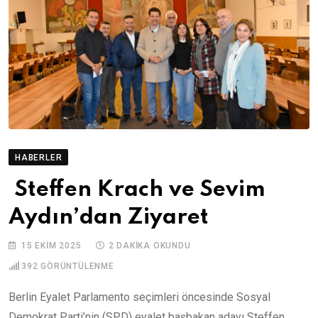
HABERLER
Steffen Krach ve Sevim
Aydın’dan Ziyaret
15 EKIM 2025
2 DAKIKA OKUNDU
392
GÖRÜNTÜLENME
Berlin Eyalet Parlamento seçimleri öncesinde Sosyal
Demokrat Parti’nin (SPD) eyalet başbakan adayı Steffen