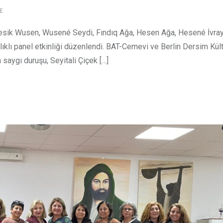
E
u Resik Wusen, Wusené Seydi, Fındıq Ağa, Hesen Ağa, Hesené İvray
aşlıklı panel etkinliği düzenlendi. BAT-Cemevi ve Berlin Dersim Kül
saygı duruşu, Seyitali Çiçek […]