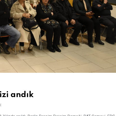
izi andık
E