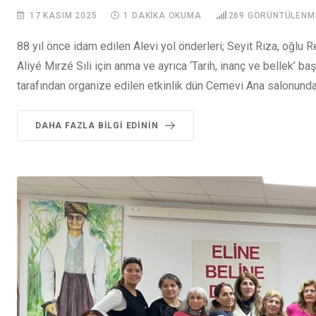
17 KASIM 2025
1 DAKIKA OKUMA
269
GÖRÜNTÜLENM
88 yıl önce idam edilen Alevi yol önderleri; Seyit Rıza, oğl
Aliyé Mırzé Sıli için anma ve ayrıca ‘Tarih, inanç ve bellek’ b
tarafından organize edilen etkinlik dün Cemevi Ana salonunda 
DAHA FAZLA BILGI EDININ