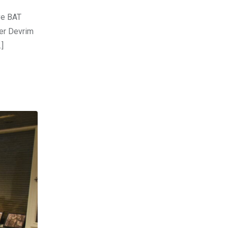
ve BAT
ter Devrim
]