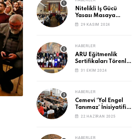
HABERLER
Nitelikli İş Gücü
Yasası Masaya
Yatırıldı
29 KASIM 2024
HABERLER
ARU Eğitmenlik
Sertifikaları Törenle
Alındı
31 EKIM 2024
HABERLER
Cemevi ‘Yol Engel
Tanımaz’ İnisiyatifi
2. Kez Buluştu
22 HAZIRAN 2025
HABERLER