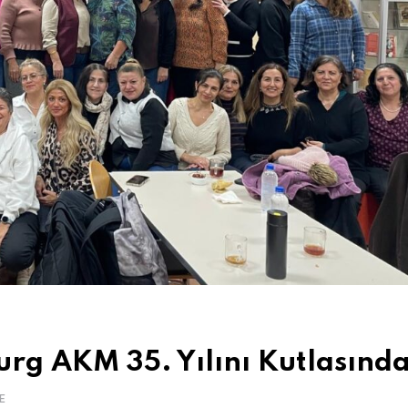
rg AKM 35. Yılını Kutlasınd
E