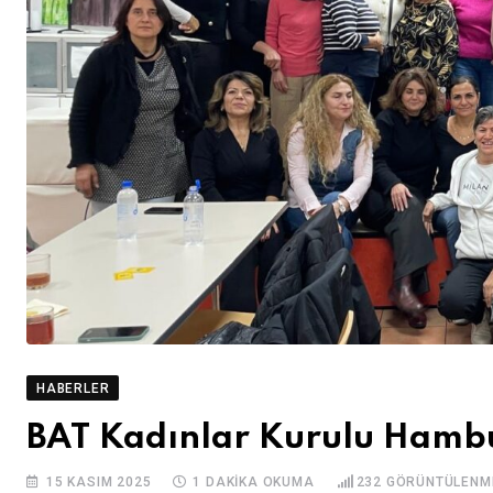
HABERLER
BAT Kadınlar Kurulu Hambu
15 KASIM 2025
1 DAKIKA OKUMA
232
GÖRÜNTÜLENM