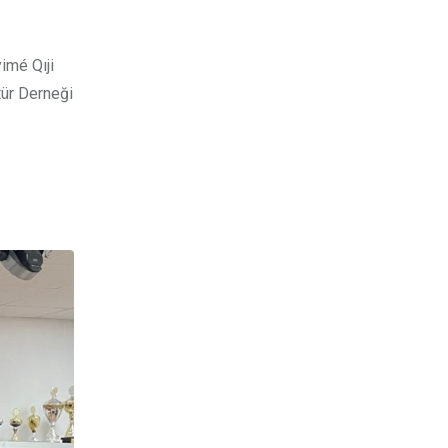
imé Qıji
tür Derneği