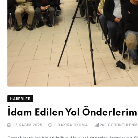
HABERLER
İdam Edilen Yol Önderlerim
15 KASIM 2025
1 DAKIKA OKUMA
260
GÖRÜNTÜLENM