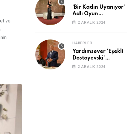
‘Bir Kadın Uyanıyor’
Adlı Oyun
Cemevi’nde
let ve
2 ARALIK 2024
Sahnelendi
n
’nin
HABERLER
Yardımsever ‘Eşekli
Dostoyevski’
Cemevi’ndeydi
2 ARALIK 2024