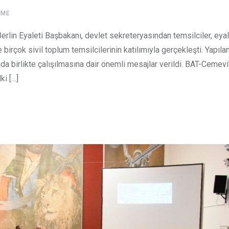
NME
rlin Eyaleti Başbakanı, devlet sekreteryasından temsilciler, eya
 birçok sivil toplum temsilcilerinin katılımıyla gerçekleşti. Yapıla
ada birlikte çalışılmasına dair önemli mesajlar verildi. BAT-Cemevi
ki […]