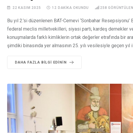
22 KASIM 2025
12 DAKIKA OKUNDU
258
GÖRÜNTÜLE
Bu yıl 2.’si düzenlenen BAT-Cemevi ‘Sonbahar Resepsiyonu’ Be
federal meclis milletvekilleri, siyasi parti, kardeş dernekler ve
konuşmalarda farklı kimliklerin ortak değerler etrafında bir ar
şimdiki binasında yer almasının 25. yılı vesilesiyle geçen yıl il
DAHA FAZLA BILGI EDININ