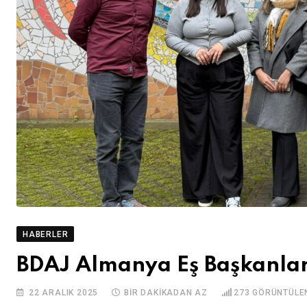
HABERLER
BDAJ Almanya Eş Başkanlar
22 ARALIK 2025
BIR DAKIKADAN AZ
273
GÖRÜNTÜLE