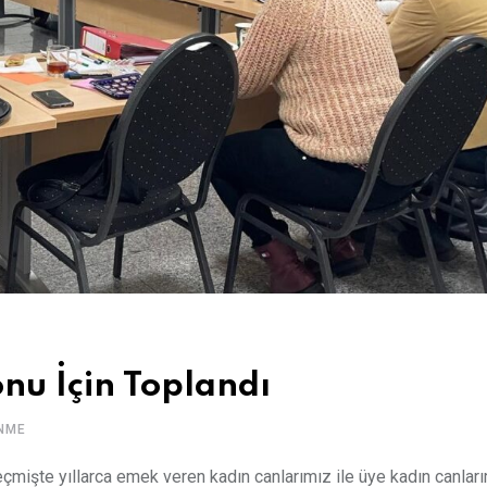
nu İçin Toplandı
NME
eçmişte yıllarca emek veren kadın canlarımız ile üye kadın canlar