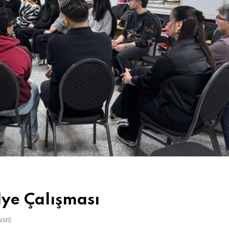
lye Çalışması
NME