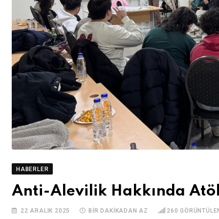
HABERLER
Anti-Alevilik Hakkında Atö
22 ARALIK 2025
BIR DAKIKADAN AZ
260
GÖRÜNTÜLE