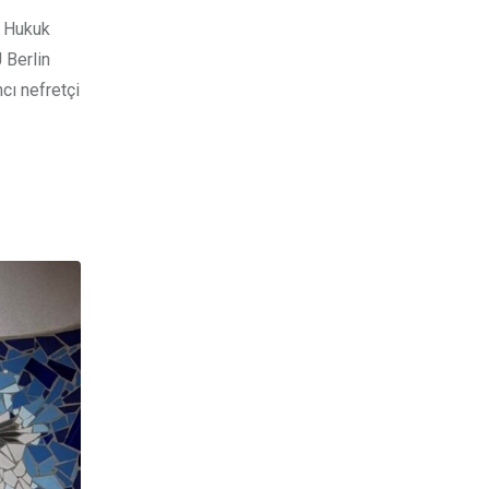
ı Hukuk
 Berlin
cı nefretçi