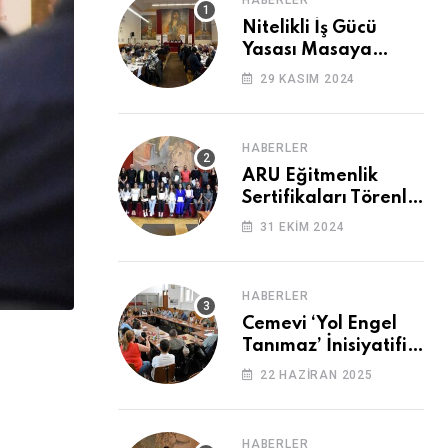
HABERLER
Nitelikli İş Gücü
Yasası Masaya
Yatırıldı
29 KASIM 2024
HABERLER
ARU Eğitmenlik
Sertifikaları Törenle
Alındı
31 EKIM 2024
HABERLER
Cemevi ‘Yol Engel
Tanımaz’ İnisiyatifi
2. Kez Buluştu
22 HAZIRAN 2025
HABERLER