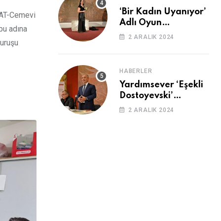
‘Bir Kadın Uyanıyor’
 BAT-Cemevi
Adlı Oyun
bu adına
Cemevi’nde
2 ARALIK 2024
duruşu
Sahnelendi
HABERLER
Yardımsever ‘Eşekli
Dostoyevski’
Cemevi’ndeydi
2 ARALIK 2024