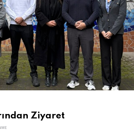
ından Ziyaret
NME