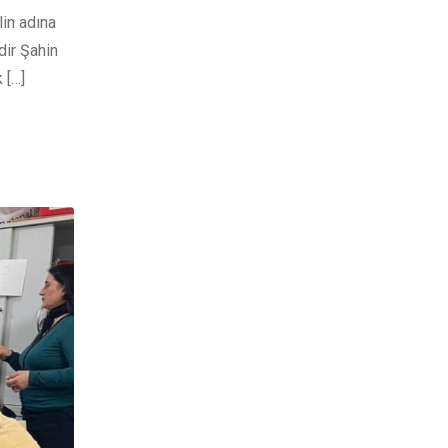
in adına
dir Şahin
 […]