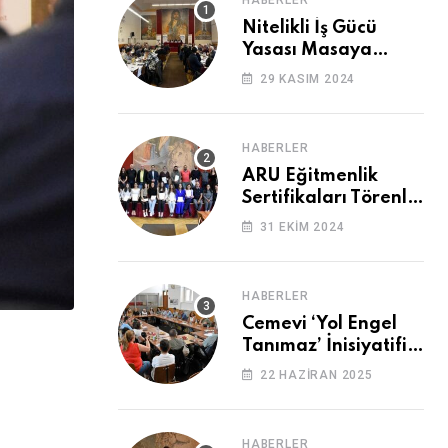
HABERLER
Nitelikli İş Gücü
Yasası Masaya
Yatırıldı
29 KASIM 2024
HABERLER
ARU Eğitmenlik
Sertifikaları Törenle
Alındı
31 EKIM 2024
HABERLER
Cemevi ‘Yol Engel
Tanımaz’ İnisiyatifi
2. Kez Buluştu
22 HAZIRAN 2025
HABERLER