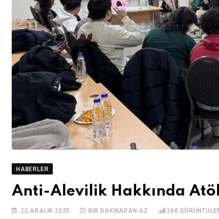
HABERLER
Anti-Alevilik Hakkında Atö
22 ARALIK 2025
BIR DAKIKADAN AZ
260
GÖRÜNTÜLE