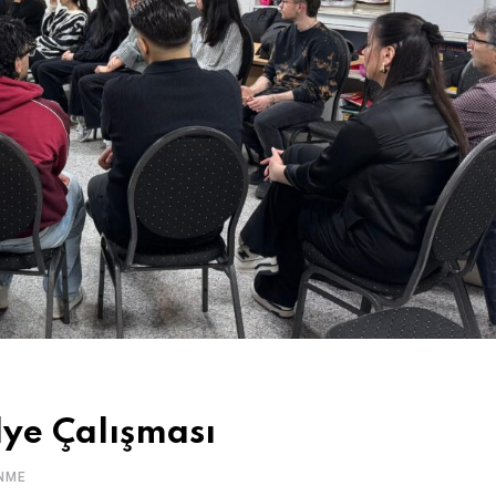
lye Çalışması
NME