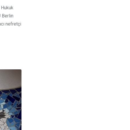
ı Hukuk
 Berlin
cı nefretçi