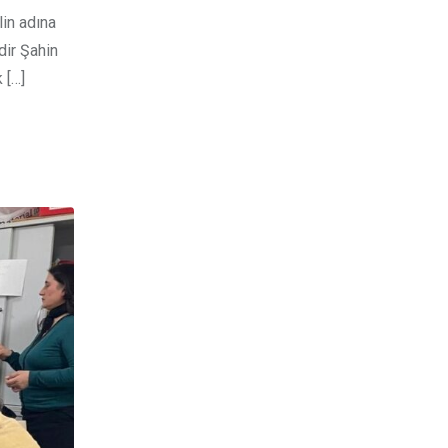
in adına
dir Şahin
 […]