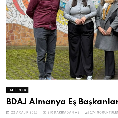
HABERLER
BDAJ Almanya Eş Başkanlar
22 ARALIK 2025
BIR DAKIKADAN AZ
274
GÖRÜNTÜLE