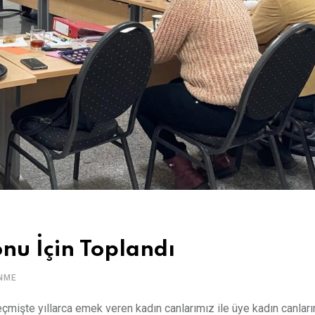
nu İçin Toplandı
NME
eçmişte yıllarca emek veren kadın canlarımız ile üye kadın canlar