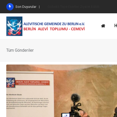
İçeriğe
Son Duyurular
Göbekli Tepe Eserleri Ziyaret Edildi
geç
H
Tüm Gönderiler