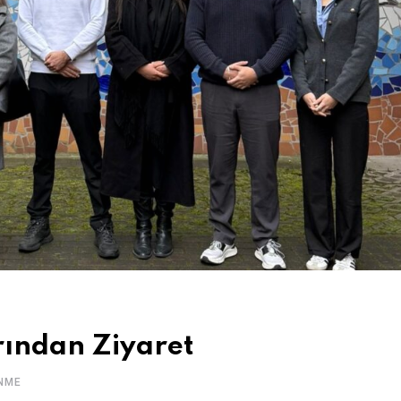
ından Ziyaret
NME