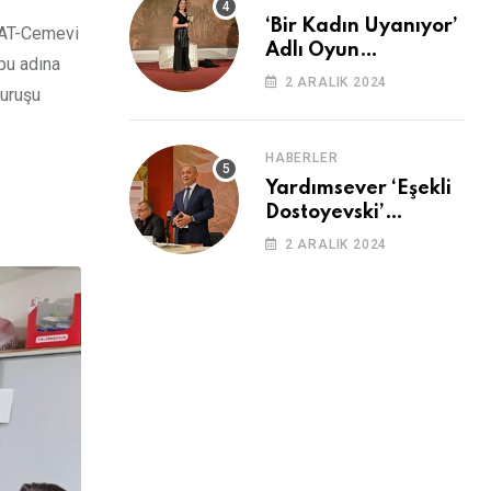
‘Bir Kadın Uyanıyor’
 BAT-Cemevi
Adlı Oyun
bu adına
Cemevi’nde
2 ARALIK 2024
duruşu
Sahnelendi
HABERLER
Yardımsever ‘Eşekli
Dostoyevski’
Cemevi’ndeydi
2 ARALIK 2024