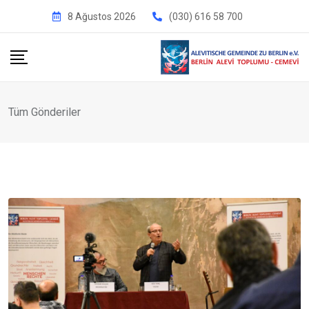
İçeriğe
8 Ağustos 2026
(030) 616 58 700
geç
Tüm Gönderiler