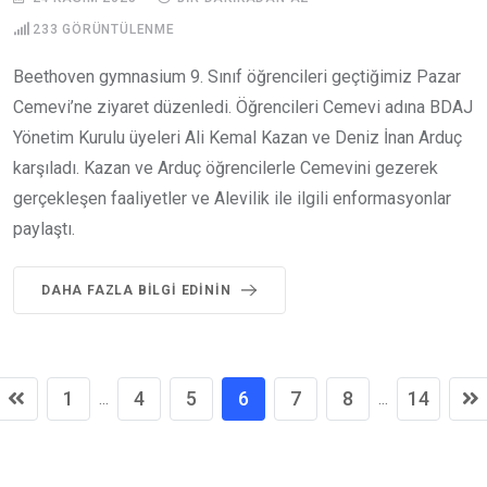
233
GÖRÜNTÜLENME
Beethoven gymnasium 9. Sınıf öğrencileri geçtiğimiz Pazar
Cemevi’ne ziyaret düzenledi. Öğrencileri Cemevi adına BDAJ
Yönetim Kurulu üyeleri Ali Kemal Kazan ve Deniz İnan Arduç
karşıladı. Kazan ve Arduç öğrencilerle Cemevini gezerek
gerçekleşen faaliyetler ve Alevilik ile ilgili enformasyonlar
paylaştı.
DAHA FAZLA BILGI EDININ
1
4
5
6
7
8
14
...
...