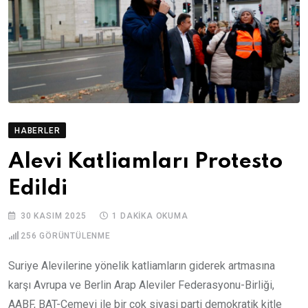
HABERLER
Alevi Katliamları Protesto
Edildi
30 KASIM 2025
1 DAKIKA OKUMA
256
GÖRÜNTÜLENME
Suriye Alevilerine yönelik katliamların giderek artmasına
karşı Avrupa ve Berlin Arap Aleviler Federasyonu-Birliği,
AABF, BAT-Cemevi ile bir çok siyasi parti demokratik kitle