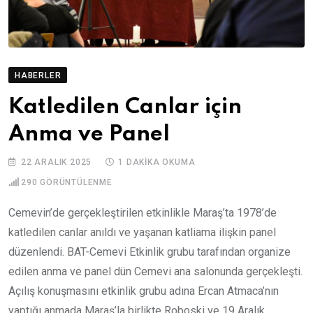
HABERLER
Katledilen Canlar için
Anma ve Panel
22 ARALIK 2025
1 DAKIKA OKUMA
290
GÖRÜNTÜLENME
Cemevin’de gerçekleştirilen etkinlikle Maraş’ta 1978’de
katledilen canlar anıldı ve yaşanan katliama ilişkin panel
düzenlendi. BAT-Cemevi Etkinlik grubu tarafından organize
edilen anma ve panel dün Cemevi ana salonunda gerçekleşti.
Açılış konuşmasını etkinlik grubu adına Ercan Atmaca’nın
yaptığı anmada Maraş’la birlikte Roboski ve 19 Aralık