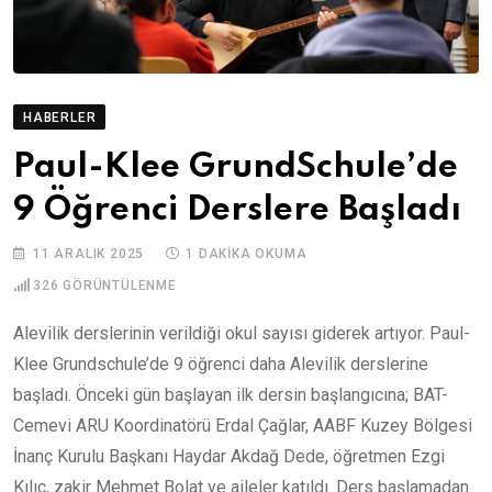
HABERLER
Paul-Klee GrundSchule’de
9 Öğrenci Derslere Başladı
11 ARALIK 2025
1 DAKIKA OKUMA
326
GÖRÜNTÜLENME
Alevilik derslerinin verildiği okul sayısı giderek artıyor. Paul-
Klee Grundschule’de 9 öğrenci daha Alevilik derslerine
başladı. Önceki gün başlayan ilk dersin başlangıcına; BAT-
Cemevi ARU Koordinatörü Erdal Çağlar, AABF Kuzey Bölgesi
İnanç Kurulu Başkanı Haydar Akdağ Dede, öğretmen Ezgi
Kılıç, zakir Mehmet Bolat ve aileler katıldı. Ders başlamadan