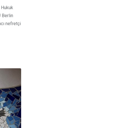
ı Hukuk
 Berlin
cı nefretçi