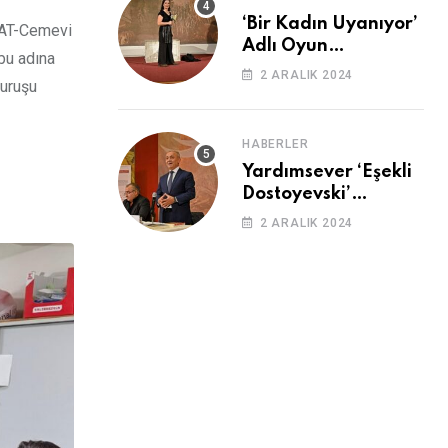
‘Bir Kadın Uyanıyor’
 BAT-Cemevi
Adlı Oyun
bu adına
Cemevi’nde
2 ARALIK 2024
duruşu
Sahnelendi
HABERLER
Yardımsever ‘Eşekli
Dostoyevski’
Cemevi’ndeydi
2 ARALIK 2024