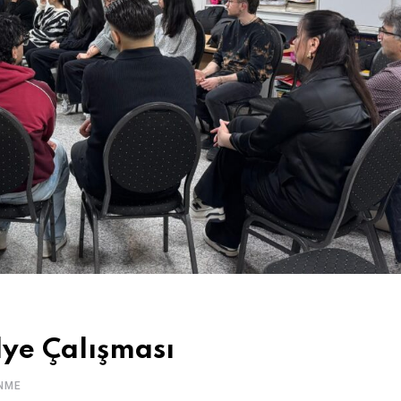
lye Çalışması
NME