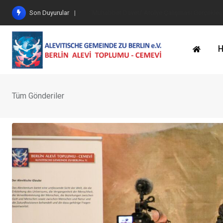
İçeriğe
Son Duyurular
Göbekli Tepe Eserleri Ziyaret Edildi
geç
H
Tüm Gönderiler