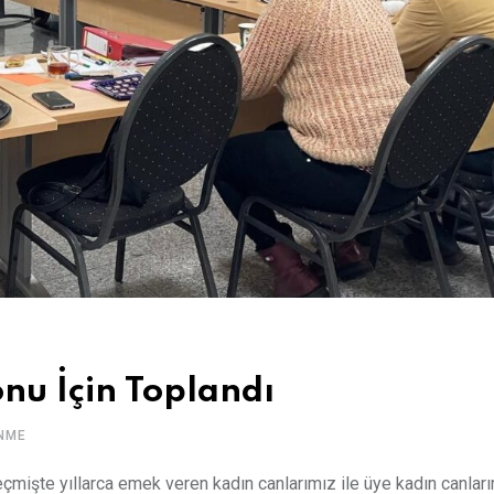
nu İçin Toplandı
NME
eçmişte yıllarca emek veren kadın canlarımız ile üye kadın canlar