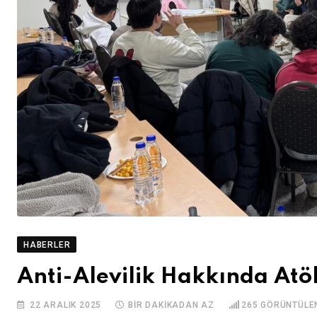
HABERLER
Anti-Alevilik Hakkında Atö
22 ARALIK 2025
BIR DAKIKADAN AZ
265
GÖRÜNTÜLE