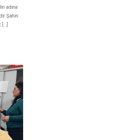
in adına
dir Şahin
 […]