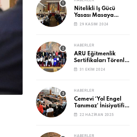
HABERLER
Nitelikli İş Gücü
Yasası Masaya
Yatırıldı
29 KASIM 2024
HABERLER
ARU Eğitmenlik
Sertifikaları Törenle
Alındı
31 EKIM 2024
HABERLER
Cemevi ‘Yol Engel
Tanımaz’ İnisiyatifi
2. Kez Buluştu
22 HAZIRAN 2025
HABERLER