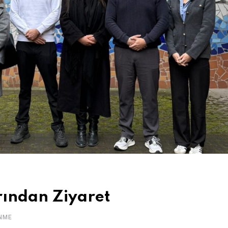
ından Ziyaret
NME