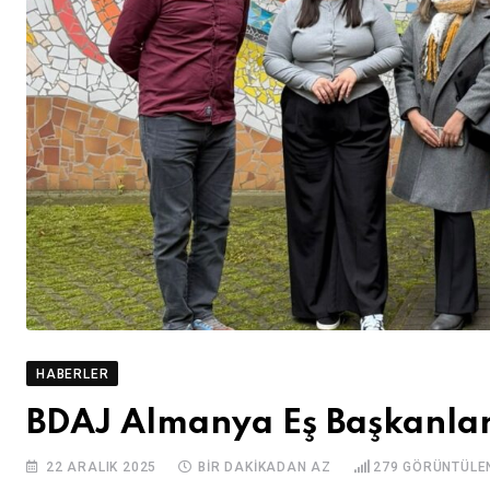
HABERLER
BDAJ Almanya Eş Başkanlar
22 ARALIK 2025
BIR DAKIKADAN AZ
279
GÖRÜNTÜLE