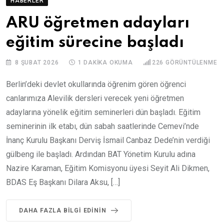
HABERLER
ARU öğretmen adayları
eğitim sürecine başladı
8 ŞUBAT 2026
1 DAKIKA OKUMA
226
GÖRÜNTÜLENME
Berlin’deki devlet okullarında öğrenim gören öğrenci
canlarımıza Alevilik dersleri verecek yeni öğretmen
adaylarına yönelik eğitim seminerleri dün başladı. Eğitim
seminerinin ilk etabı, dün sabah saatlerinde Cemevi’nde
İnanç Kurulu Başkanı Derviş İsmail Canbaz Dede’nin verdiği
gülbeng ile başladı. Ardından BAT Yönetim Kurulu adına
Nazire Karaman, Eğitim Komisyonu üyesi Seyit Ali Dikmen,
BDAS Eş Başkanı Dilara Aksu, […]
DAHA FAZLA BILGI EDININ