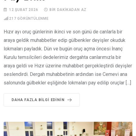
12 ŞUBAT 2026
BIR DAKIKADAN AZ
217
GÖRÜNTÜLENME
Hızır ayı oruç günlerinin ikinci ve son günü de canlarla bir
araya geldik muhabbetler edip gülbenkler deyişler okuduk
lokmaları payladık. Dün ve bugün oruç açma öncesi İnanç
Kurulu temsilcileri dedelerimiz dergahta canlarımızla bir
araya geldi ve Hızır üzerine muhabbet gerçekleştirdi deyişler
seslendirdi. Dergah muhabbetinin ardından ise Cemevi ana
salonunda gülbekler eşliğinde lokmaları pay edilip oruçlar […]
DAHA FAZLA BILGI EDININ