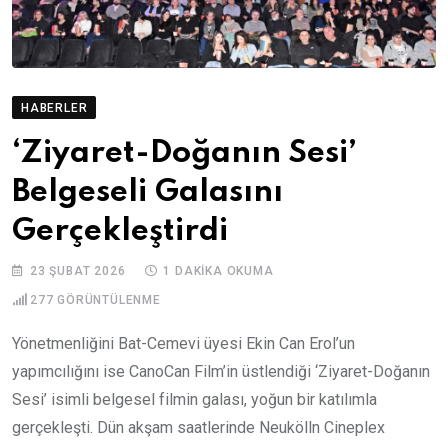
HABERLER
‘Ziyaret-Doğanın Sesi’
Belgeseli Galasını
Gerçekleştirdi
23 ŞUBAT 2026
1 DAKIKA OKUMA
277
GÖRÜNTÜLENME
Yönetmenliğini Bat-Cemevi üyesi Ekin Can Erol’un
yapımcılığını ise CanoCan Film’in üstlendiği ‘Ziyaret-Doğanın
Sesi’ isimli belgesel filmin galası, yoğun bir katılımla
gerçekleşti. Dün akşam saatlerinde Neukölln Cineplex