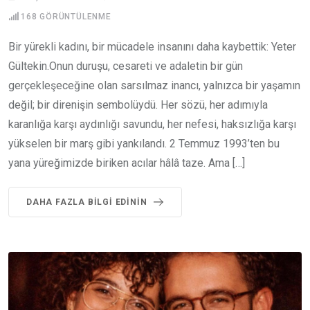
168
GÖRÜNTÜLENME
Bir yürekli kadını, bir mücadele insanını daha kaybettik: Yeter
Gültekin.Onun duruşu, cesareti ve adaletin bir gün
gerçekleşeceğine olan sarsılmaz inancı, yalnızca bir yaşamın
değil; bir direnişin sembolüydü. Her sözü, her adımıyla
karanlığa karşı aydınlığı savundu, her nefesi, haksızlığa karşı
yükselen bir marş gibi yankılandı. 2 Temmuz 1993’ten bu
yana yüreğimizde biriken acılar hâlâ taze. Ama […]
DAHA FAZLA BILGI EDININ