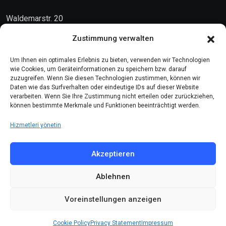
Waldemarstr. 20
10999 Berlin
Zustimmung verwalten
Kontakt
Um Ihnen ein optimales Erlebnis zu bieten, verwenden wir Technologien
wie Cookies, um Geräteinformationen zu speichern bzw. darauf
zuzugreifen. Wenn Sie diesen Technologien zustimmen, können wir
Telefon: (030) 616 58 700
Daten wie das Surfverhalten oder eindeutige IDs auf dieser Website
verarbeiten. Wenn Sie Ihre Zustimmung nicht erteilen oder zurückziehen,
Faks : (030) 616 58 395
können bestimmte Merkmale und Funktionen beeinträchtigt werden.
E-Posta:
cemevi@alevi.org
Hizmetleri yönetin
KÜNYE
Akzeptieren
Ablehnen
Künye
Gizlilik politikası
Voreinstellungen anzeigen
Çerez politikası
Cookie Policy
Privacy Statement
Impressum