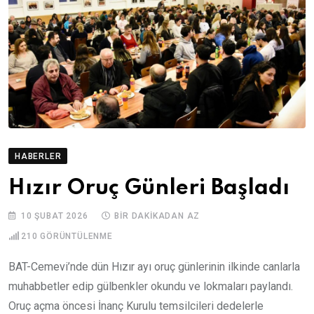
HABERLER
Hızır Oruç Günleri Başladı
10 ŞUBAT 2026
BIR DAKIKADAN AZ
210
GÖRÜNTÜLENME
BAT-Cemevi’nde dün Hızır ayı oruç günlerinin ilkinde canlarla
muhabbetler edip gülbenkler okundu ve lokmaları paylandı.
Oruç açma öncesi İnanç Kurulu temsilcileri dedelerle