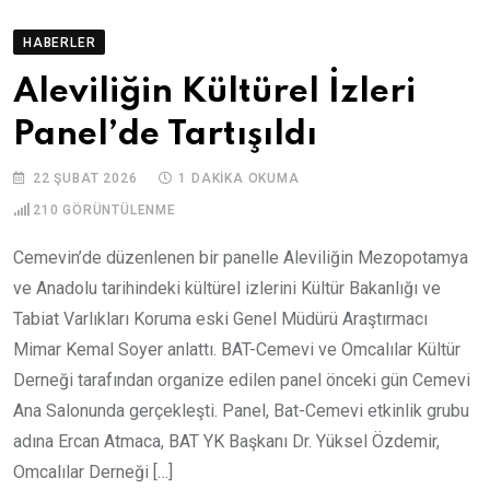
HABERLER
Aleviliğin Kültürel İzleri
Panel’de Tartışıldı
22 ŞUBAT 2026
1 DAKIKA OKUMA
210
GÖRÜNTÜLENME
Cemevin’de düzenlenen bir panelle Aleviliğin Mezopotamya
ve Anadolu tarihindeki kültürel izlerini Kültür Bakanlığı ve
Tabiat Varlıkları Koruma eski Genel Müdürü Araştırmacı
Mimar Kemal Soyer anlattı. BAT-Cemevi ve Omcalılar Kültür
Derneği tarafından organize edilen panel önceki gün Cemevi
Ana Salonunda gerçekleşti. Panel, Bat-Cemevi etkinlik grubu
adına Ercan Atmaca, BAT YK Başkanı Dr. Yüksel Özdemir,
Omcalılar Derneği […]