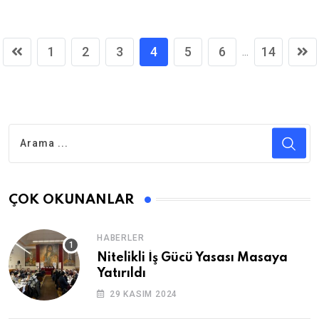
1
2
3
4
5
6
14
...
ÇOK OKUNANLAR
HABERLER
Nitelikli İş Gücü Yasası Masaya
Yatırıldı
29 KASIM 2024