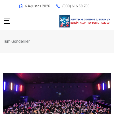
İçeriğe
6 Ağustos 2026
(030) 616 58 700
geç
Tüm Gönderiler