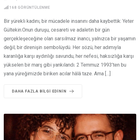
168
GÖRÜNTÜLENME
Bir yürekli kadını, bir mücadele insanını daha kaybettik: Yeter
Gültekin.Onun duruşu, cesareti ve adaletin bir gün
gerçekleşeceğine olan sarsılmaz inancı, yalnızca bir yaşamın
değil; bir direnişin sembolüydü. Her sözü, her adımıyla
karanlığa karşı aydınlığı savundu, her nefesi, haksızlığa karşı
yükselen bir marş gibi yankılandı. 2 Temmuz 1993’ten bu
yana yüreğimizde biriken acılar hâlâ taze. Ama […]
DAHA FAZLA BILGI EDININ