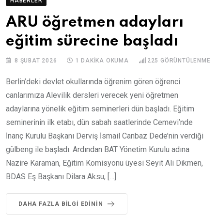
HABERLER
ARU öğretmen adayları
eğitim sürecine başladı
8 ŞUBAT 2026
1 DAKIKA OKUMA
225
GÖRÜNTÜLENME
Berlin’deki devlet okullarında öğrenim gören öğrenci
canlarımıza Alevilik dersleri verecek yeni öğretmen
adaylarına yönelik eğitim seminerleri dün başladı. Eğitim
seminerinin ilk etabı, dün sabah saatlerinde Cemevi’nde
İnanç Kurulu Başkanı Derviş İsmail Canbaz Dede’nin verdiği
gülbeng ile başladı. Ardından BAT Yönetim Kurulu adına
Nazire Karaman, Eğitim Komisyonu üyesi Seyit Ali Dikmen,
BDAS Eş Başkanı Dilara Aksu, […]
DAHA FAZLA BILGI EDININ