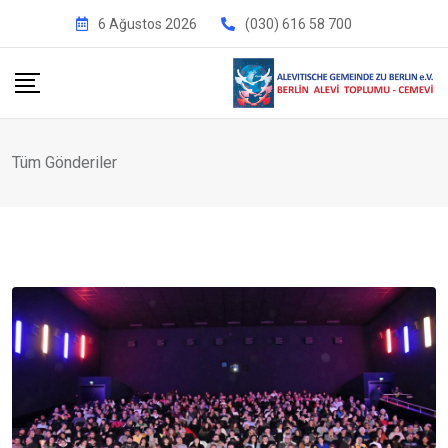
İçeriğe
6 Ağustos 2026
(030) 616 58 700
geç
Tüm Gönderiler