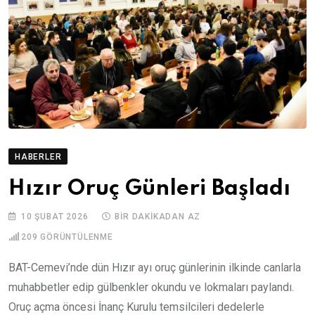
HABERLER
Hızır Oruç Günleri Başladı
10 ŞUBAT 2026
BIR DAKIKADAN AZ
209
GÖRÜNTÜLENME
BAT-Cemevi’nde dün Hızır ayı oruç günlerinin ilkinde canlarla
muhabbetler edip gülbenkler okundu ve lokmaları paylandı.
Oruç açma öncesi İnanç Kurulu temsilcileri dedelerle