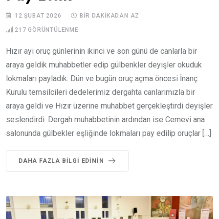
12 ŞUBAT 2026
BIR DAKIKADAN AZ
217
GÖRÜNTÜLENME
Hızır ayı oruç günlerinin ikinci ve son günü de canlarla bir
araya geldik muhabbetler edip gülbenkler deyişler okuduk
lokmaları payladık. Dün ve bugün oruç açma öncesi İnanç
Kurulu temsilcileri dedelerimiz dergahta canlarımızla bir
araya geldi ve Hızır üzerine muhabbet gerçekleştirdi deyişler
seslendirdi. Dergah muhabbetinin ardından ise Cemevi ana
salonunda gülbekler eşliğinde lokmaları pay edilip oruçlar […]
DAHA FAZLA BILGI EDININ