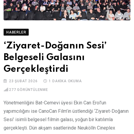
HABERLER
‘Ziyaret-Doğanın Sesi’
Belgeseli Galasını
Gerçekleştirdi
23 ŞUBAT 2026
1 DAKIKA OKUMA
277
GÖRÜNTÜLENME
Yönetmenliğini Bat-Cemevi üyesi Ekin Can Erol’un
yapımcılığını ise CanoCan Film’in üstlendiği ‘Ziyaret-Doğanın
Sesi’ isimli belgesel filmin galası, yoğun bir katılımla
gerçekleşti. Dün akşam saatlerinde Neukölln Cineplex