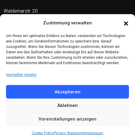
Waldemarstr. 20
10999 Berlin
Zustimmung verwalten
Kontakt
Um Ihnen ein optimales Erlebnis zu bieten, verwenden wir Technologien
wie Cookies, um Geräteinformationen zu speichern bzw. darauf
zuzugreifen. Wenn Sie diesen Technologien zustimmen, können wir
Telefon: (030) 616 58 700
Daten wie das Surfverhalten oder eindeutige IDs auf dieser Website
verarbeiten. Wenn Sie Ihre Zustimmung nicht erteilen oder zurückziehen,
Faks : (030) 616 58 395
können bestimmte Merkmale und Funktionen beeinträchtigt werden.
E-Posta:
cemevi@alevi.org
Hizmetleri yönetin
KÜNYE
Akzeptieren
Ablehnen
Künye
Gizlilik politikası
Voreinstellungen anzeigen
Çerez politikası
Cookie Policy
Privacy Statement
Impressum