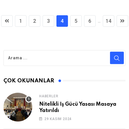
1
2
3
4
5
6
14
...
ÇOK OKUNANLAR
HABERLER
Nitelikli İş Gücü Yasası Masaya
Yatırıldı
29 KASIM 2024