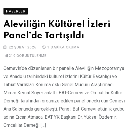
HABERLER
Aleviliğin Kültürel İzleri
Panel’de Tartışıldı
22 ŞUBAT 2026
1 DAKIKA OKUMA
210
GÖRÜNTÜLENME
Cemevin’de düzenlenen bir panelle Aleviliğin Mezopotamya
ve Anadolu tarihindeki kültürel izlerini Kültür Bakanlığı ve
Tabiat Varlıkları Koruma eski Genel Müdürü Araştırmacı
Mimar Kemal Soyer anlattı. BAT-Cemevi ve Omcalılar Kültür
Derneği tarafından organize edilen panel önceki gün Cemevi
Ana Salonunda gerçekleşti. Panel, Bat-Cemevi etkinlik grubu
adına Ercan Atmaca, BAT YK Başkanı Dr. Yüksel Özdemir,
Omcalılar Derneği […]