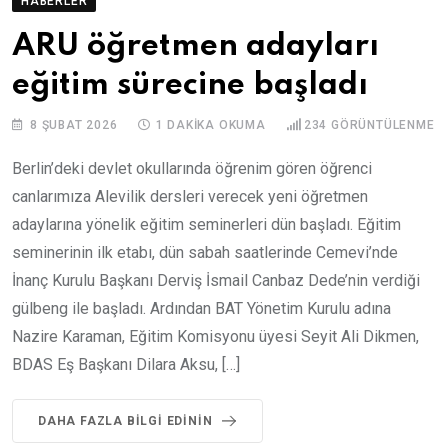
HABERLER
ARU öğretmen adayları
eğitim sürecine başladı
8 ŞUBAT 2026
1 DAKIKA OKUMA
234
GÖRÜNTÜLENME
Berlin’deki devlet okullarında öğrenim gören öğrenci
canlarımıza Alevilik dersleri verecek yeni öğretmen
adaylarına yönelik eğitim seminerleri dün başladı. Eğitim
seminerinin ilk etabı, dün sabah saatlerinde Cemevi’nde
İnanç Kurulu Başkanı Derviş İsmail Canbaz Dede’nin verdiği
gülbeng ile başladı. Ardından BAT Yönetim Kurulu adına
Nazire Karaman, Eğitim Komisyonu üyesi Seyit Ali Dikmen,
BDAS Eş Başkanı Dilara Aksu, […]
DAHA FAZLA BILGI EDININ