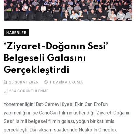
HABERLER
‘Ziyaret-Doğanın Sesi’
Belgeseli Galasını
Gerçekleştirdi
23 ŞUBAT 2026
1 DAKIKA OKUMA
284
GÖRÜNTÜLENME
Yönetmenliğini Bat-Cemevi üyesi Ekin Can Erol’un
yapımcılığını ise CanoCan Film’in üstlendiği ‘Ziyaret-Doğanın
Sesi’ isimli belgesel filmin galası, yoğun bir katılımla
gerçekleşti. Dün akşam saatlerinde Neukölln Cineplex