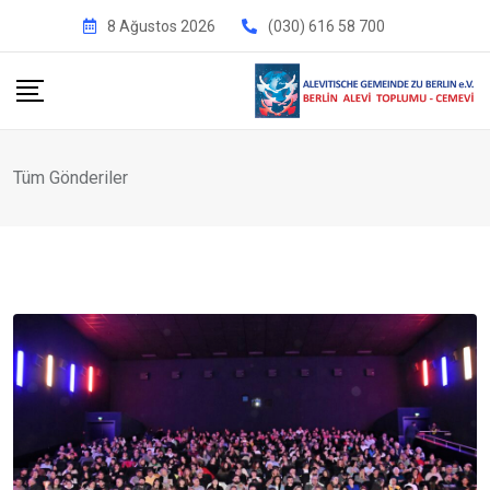
İçeriğe
8 Ağustos 2026
(030) 616 58 700
geç
Tüm Gönderiler