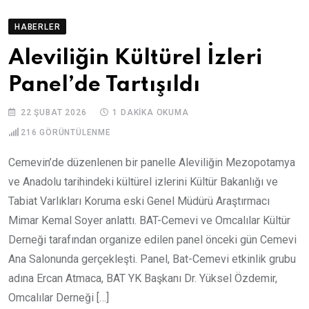
HABERLER
Aleviliğin Kültürel İzleri
Panel’de Tartışıldı
22 ŞUBAT 2026
1 DAKIKA OKUMA
216
GÖRÜNTÜLENME
Cemevin’de düzenlenen bir panelle Aleviliğin Mezopotamya
ve Anadolu tarihindeki kültürel izlerini Kültür Bakanlığı ve
Tabiat Varlıkları Koruma eski Genel Müdürü Araştırmacı
Mimar Kemal Soyer anlattı. BAT-Cemevi ve Omcalılar Kültür
Derneği tarafından organize edilen panel önceki gün Cemevi
Ana Salonunda gerçekleşti. Panel, Bat-Cemevi etkinlik grubu
adına Ercan Atmaca, BAT YK Başkanı Dr. Yüksel Özdemir,
Omcalılar Derneği […]