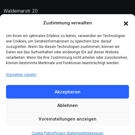
Waldemarstr. 20
10999 Berlin
Zustimmung verwalten
Kontakt
Um Ihnen ein optimales Erlebnis zu bieten, verwenden wir Technologien
wie Cookies, um Geräteinformationen zu speichern bzw. darauf
zuzugreifen. Wenn Sie diesen Technologien zustimmen, können wir
Telefon: (030) 616 58 700
Daten wie das Surfverhalten oder eindeutige IDs auf dieser Website
verarbeiten. Wenn Sie Ihre Zustimmung nicht erteilen oder zurückziehen,
Faks : (030) 616 58 395
können bestimmte Merkmale und Funktionen beeinträchtigt werden.
E-Posta:
cemevi@alevi.org
Hizmetleri yönetin
KÜNYE
Akzeptieren
Ablehnen
Künye
Gizlilik politikası
Voreinstellungen anzeigen
Çerez politikası
Cookie Policy
Privacy Statement
Impressum