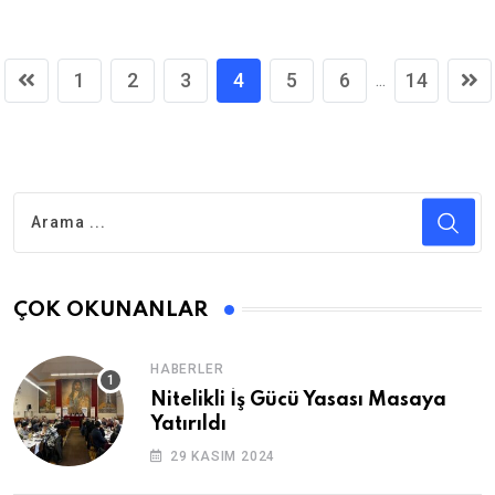
1
2
3
4
5
6
14
...
ÇOK OKUNANLAR
HABERLER
Nitelikli İş Gücü Yasası Masaya
Yatırıldı
29 KASIM 2024