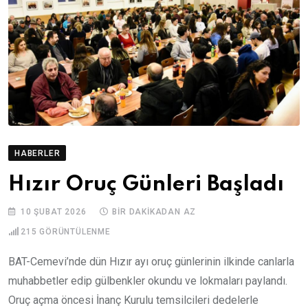
HABERLER
Hızır Oruç Günleri Başladı
10 ŞUBAT 2026
BIR DAKIKADAN AZ
215
GÖRÜNTÜLENME
BAT-Cemevi’nde dün Hızır ayı oruç günlerinin ilkinde canlarla
muhabbetler edip gülbenkler okundu ve lokmaları paylandı.
Oruç açma öncesi İnanç Kurulu temsilcileri dedelerle