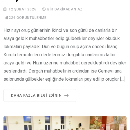
12 ŞUBAT 2026
BIR DAKIKADAN AZ
226
GÖRÜNTÜLENME
Hızır ayı oruç günlerinin ikinci ve son günü de canlarla bir
araya geldik muhabbetler edip gülbenkler deyişler okuduk
lokmaları payladık. Dün ve bugün oruç açma öncesi İnanç
Kurulu temsilcileri dedelerimiz dergahta canlarımızla bir
araya geldi ve Hızır üzerine muhabbet gerçekleştirdi deyişler
seslendirdi. Dergah muhabbetinin ardından ise Cemevi ana
salonunda gülbekler eşliğinde lokmaları pay edilip oruçlar […]
DAHA FAZLA BILGI EDININ