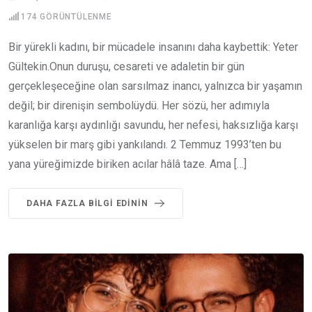
174
GÖRÜNTÜLENME
Bir yürekli kadını, bir mücadele insanını daha kaybettik: Yeter
Gültekin.Onun duruşu, cesareti ve adaletin bir gün
gerçekleşeceğine olan sarsılmaz inancı, yalnızca bir yaşamın
değil; bir direnişin sembolüydü. Her sözü, her adımıyla
karanlığa karşı aydınlığı savundu, her nefesi, haksızlığa karşı
yükselen bir marş gibi yankılandı. 2 Temmuz 1993’ten bu
yana yüreğimizde biriken acılar hâlâ taze. Ama […]
DAHA FAZLA BILGI EDININ