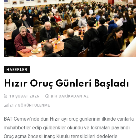
HABERLER
Hızır Oruç Günleri Başladı
10 ŞUBAT 2026
BIR DAKIKADAN AZ
217
GÖRÜNTÜLENME
BAT-Cemevi’nde dün Hızır ayı oruç günlerinin ilkinde canlarla
muhabbetler edip gülbenkler okundu ve lokmaları paylandı.
Oruç açma öncesi İnanç Kurulu temsilcileri dedelerle