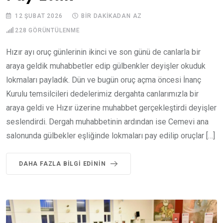
12 ŞUBAT 2026
BIR DAKIKADAN AZ
228
GÖRÜNTÜLENME
Hızır ayı oruç günlerinin ikinci ve son günü de canlarla bir
araya geldik muhabbetler edip gülbenkler deyişler okuduk
lokmaları payladık. Dün ve bugün oruç açma öncesi İnanç
Kurulu temsilcileri dedelerimiz dergahta canlarımızla bir
araya geldi ve Hızır üzerine muhabbet gerçekleştirdi deyişler
seslendirdi. Dergah muhabbetinin ardından ise Cemevi ana
salonunda gülbekler eşliğinde lokmaları pay edilip oruçlar […]
DAHA FAZLA BILGI EDININ