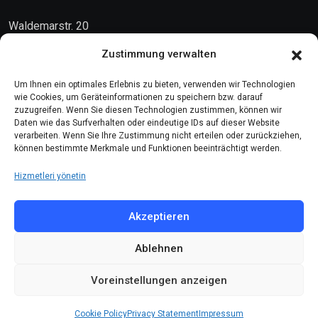
Waldemarstr. 20
10999 Berlin
Zustimmung verwalten
Kontakt
Um Ihnen ein optimales Erlebnis zu bieten, verwenden wir Technologien
wie Cookies, um Geräteinformationen zu speichern bzw. darauf
zuzugreifen. Wenn Sie diesen Technologien zustimmen, können wir
Telefon: (030) 616 58 700
Daten wie das Surfverhalten oder eindeutige IDs auf dieser Website
verarbeiten. Wenn Sie Ihre Zustimmung nicht erteilen oder zurückziehen,
Faks : (030) 616 58 395
können bestimmte Merkmale und Funktionen beeinträchtigt werden.
E-Posta:
cemevi@alevi.org
Hizmetleri yönetin
KÜNYE
Akzeptieren
Ablehnen
Künye
Gizlilik politikası
Voreinstellungen anzeigen
Çerez politikası
Cookie Policy
Privacy Statement
Impressum