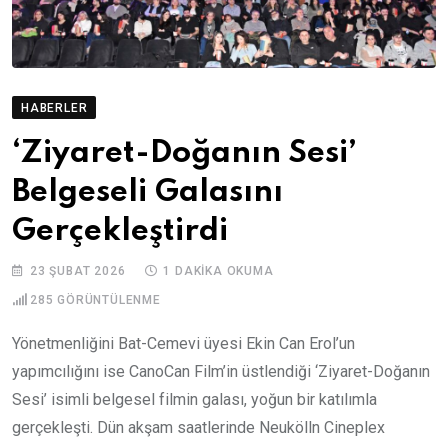
HABERLER
‘Ziyaret-Doğanın Sesi’
Belgeseli Galasını
Gerçekleştirdi
23 ŞUBAT 2026
1 DAKIKA OKUMA
285
GÖRÜNTÜLENME
Yönetmenliğini Bat-Cemevi üyesi Ekin Can Erol’un
yapımcılığını ise CanoCan Film’in üstlendiği ‘Ziyaret-Doğanın
Sesi’ isimli belgesel filmin galası, yoğun bir katılımla
gerçekleşti. Dün akşam saatlerinde Neukölln Cineplex