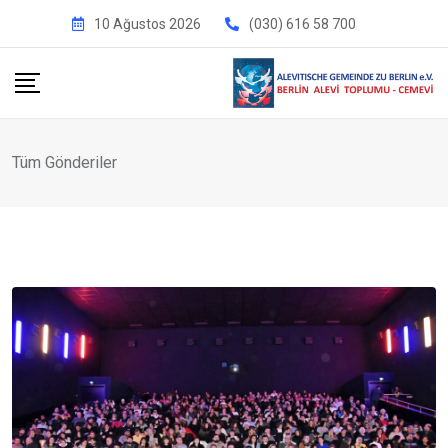
İçeriğe
10 Ağustos 2026
(030) 616 58 700
geç
Tüm Gönderiler