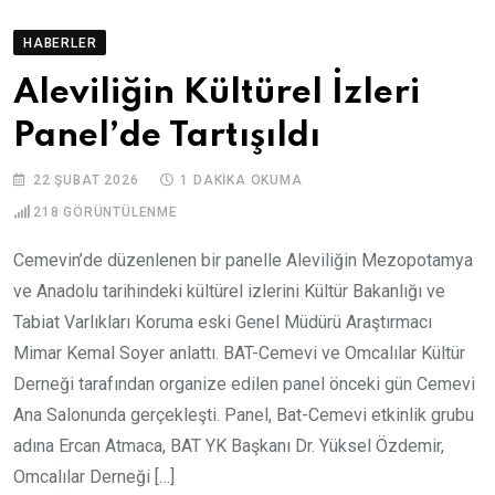
HABERLER
Aleviliğin Kültürel İzleri
Panel’de Tartışıldı
22 ŞUBAT 2026
1 DAKIKA OKUMA
218
GÖRÜNTÜLENME
Cemevin’de düzenlenen bir panelle Aleviliğin Mezopotamya
ve Anadolu tarihindeki kültürel izlerini Kültür Bakanlığı ve
Tabiat Varlıkları Koruma eski Genel Müdürü Araştırmacı
Mimar Kemal Soyer anlattı. BAT-Cemevi ve Omcalılar Kültür
Derneği tarafından organize edilen panel önceki gün Cemevi
Ana Salonunda gerçekleşti. Panel, Bat-Cemevi etkinlik grubu
adına Ercan Atmaca, BAT YK Başkanı Dr. Yüksel Özdemir,
Omcalılar Derneği […]