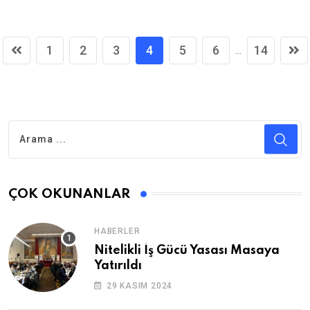
1
2
3
4
5
6
14
...
ÇOK OKUNANLAR
HABERLER
Nitelikli İş Gücü Yasası Masaya
Yatırıldı
29 KASIM 2024