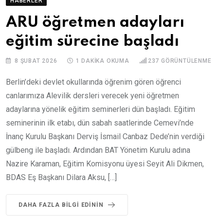
HABERLER
ARU öğretmen adayları
eğitim sürecine başladı
8 ŞUBAT 2026
1 DAKIKA OKUMA
237
GÖRÜNTÜLENME
Berlin’deki devlet okullarında öğrenim gören öğrenci
canlarımıza Alevilik dersleri verecek yeni öğretmen
adaylarına yönelik eğitim seminerleri dün başladı. Eğitim
seminerinin ilk etabı, dün sabah saatlerinde Cemevi’nde
İnanç Kurulu Başkanı Derviş İsmail Canbaz Dede’nin verdiği
gülbeng ile başladı. Ardından BAT Yönetim Kurulu adına
Nazire Karaman, Eğitim Komisyonu üyesi Seyit Ali Dikmen,
BDAS Eş Başkanı Dilara Aksu, […]
DAHA FAZLA BILGI EDININ