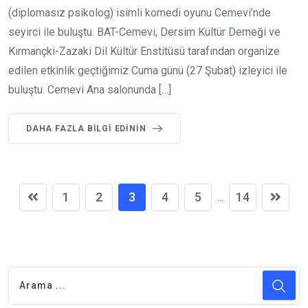
(diplomasız psikolog) isimli komedi oyunu Cemevi’nde
seyirci ile buluştu. BAT-Cemevi, Dersim Kültür Derneği ve
Kırmançki-Zazaki Dil Kültür Enstitüsü tarafından organize
edilen etkinlik geçtiğimiz Cuma günü (27 Şubat) izleyici ile
buluştu. Cemevi Ana salonunda […]
DAHA FAZLA BILGI EDININ
1
2
3
4
5
14
...