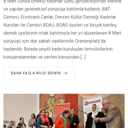
8 Mart Dünya Emekçi Kadınlar Günü, gerçekleştirilen etkinlik
ve yapılan geleneksel yürüyüşe katılımla kutlandı. BAT-
Cemevi, Erzincanlı Canlar, Dersim Kültür Derneği Kadınlar
Kurulları ile Cemevi BDAJ, BDAS üyeleri ve birçok kardeş
dernek üyelerinin ortak katılımıyla her yıl düzenlenen 8 Mart
yürüyüşü için dün sabah saatlerinde Oranienplatz’da
toplanıldı. Burada çeşitli kadın kuruluşları temsilcilerinin
konuşmalarından ve verilen konserden […]
DAHA FAZLA BILGI EDININ