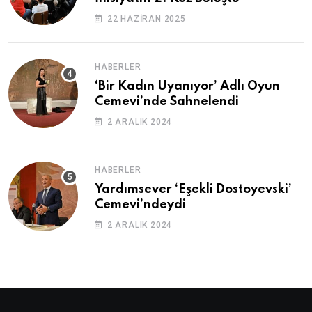
22 HAZIRAN 2025
HABERLER
‘Bir Kadın Uyanıyor’ Adlı Oyun
Cemevi’nde Sahnelendi
2 ARALIK 2024
HABERLER
Yardımsever ‘Eşekli Dostoyevski’
Cemevi’ndeydi
2 ARALIK 2024