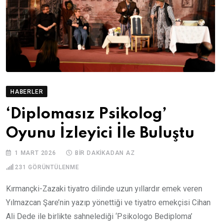
HABERLER
‘Diplomasız Psikolog’
Oyunu İzleyici İle Buluştu
1 MART 2026
BIR DAKIKADAN AZ
231
GÖRÜNTÜLENME
Kırmançki-Zazaki tiyatro dilinde uzun yıllardır emek veren
Yılmazcan Şare’nin yazıp yönettiği ve tiyatro emekçisi Cihan
Ali Dede ile birlikte sahnelediği ‘Psikologo Bediploma’