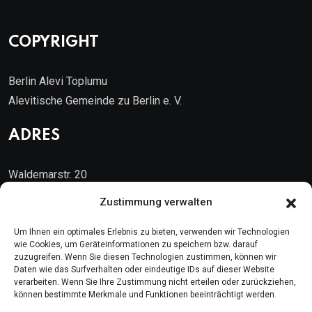
COPYRIGHT
Berlin Alevi Toplumu
Alevitische Gemeinde zu Berlin e. V.
ADRES
Waldemarstr. 20
10999 Berlin
Zustimmung verwalten
Kontakt
Um Ihnen ein optimales Erlebnis zu bieten, verwenden wir Technologien
wie Cookies, um Geräteinformationen zu speichern bzw. darauf
zuzugreifen. Wenn Sie diesen Technologien zustimmen, können wir
Telefon: (030) 616 58 700
Daten wie das Surfverhalten oder eindeutige IDs auf dieser Website
verarbeiten. Wenn Sie Ihre Zustimmung nicht erteilen oder zurückziehen,
Faks : (030) 616 58 395
können bestimmte Merkmale und Funktionen beeinträchtigt werden.