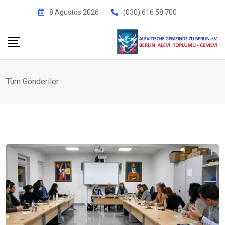
İçeriğe
8 Ağustos 2026
(030) 616 58 700
geç
Tüm Gönderiler