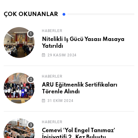
ÇOK OKUNANLAR
HABERLER
Nitelikli İş Gücü Yasası Masaya
Yatırıldı
29 KASIM 2024
HABERLER
ARU Eğitmenlik Sertifikaları
Törenle Alındı
31 EKIM 2024
HABERLER
Cemevi ‘Yol Engel Tanımaz’
İnisiyatifi 2. Kez Buluştu