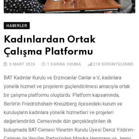
HABERLER
Kadınlardan Ortak
Çalışma Platformu
3 MART 2026
1 DAKIKA OKUMA
218
GÖRÜNTÜLENME
BAT Kadınlar Kurulu ve Erzincanlar Canlar e.V., kadınlara
yönelik hizmet ve projelerin güçlendirilmesi amacıyla ortak
bir çalışma platformu oluşturdu. Platform kapsamında,
Berlin’in Friedrichshain-Kreuzberg ilçesindeki kurum ve
kuruluşların kadınlara yönelik hizmetleri ve projeleri
değerlendirildi. Cemevinde dün gerçekleştirilen ilk
buluşmada BAT-Cemevi Yönetim Kurulu Üyesi Deniz Yıldırım-
Caliman ile Yeşiller Partisi’nden Monika Herrmann ve Jenny