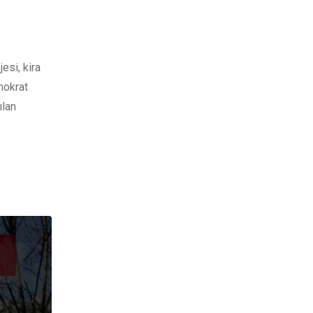
esi, kira
mokrat
ılan