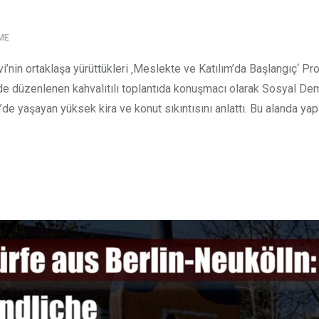
ME
’nin ortaklaşa yürüttükleri ‚Meslekte ve Katılım’da Başlangıç‘ Proj
r’de düzenlenen kahvalıtılı toplantıda konuşmacı olarak Sosyal De
n’de yaşayan yüksek kira ve konut sıkıntısını anlattı. Bu alanda yap