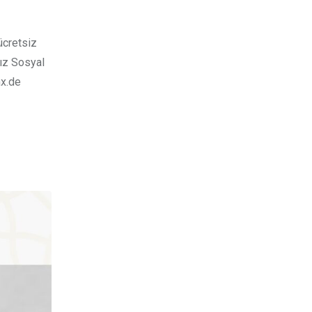
ücretsiz
nız Sosyal
mx.de