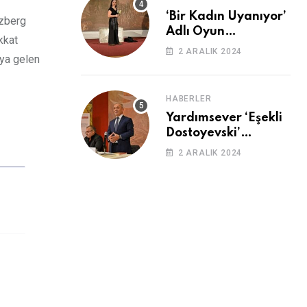
‘Bir Kadın Uyanıyor’
uzberg
Adlı Oyun
kkat
Cemevi’nde
2 ARALIK 2024
aya gelen
Sahnelendi
HABERLER
Yardımsever ‘Eşekli
Dostoyevski’
Cemevi’ndeydi
2 ARALIK 2024