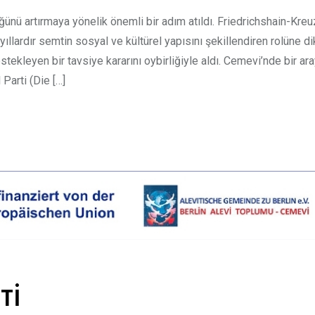
ünü artırmaya yönelik önemli bir adım atıldı. Friedrichshain-Kre
llardır semtin sosyal ve kültürel yapısını şekillendiren rolüne di
tekleyen bir tavsiye kararını oybirliğiyle aldı. Cemevi’nde bir ar
Parti (Die […]
Tİ