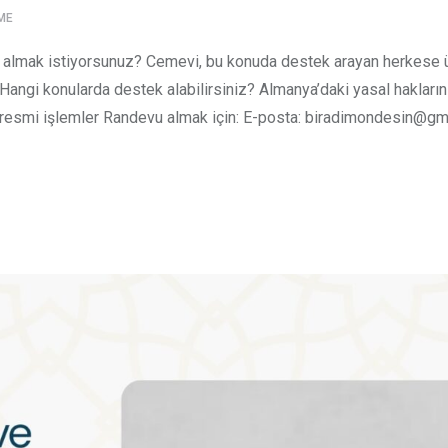
ME
mi almak istiyorsunuz? Cemevi, bu konuda destek arayan herkese 
angi konularda destek alabilirsiniz? Almanya’daki yasal hakları
z resmi işlemler Randevu almak için: E-posta: biradimondesin@g