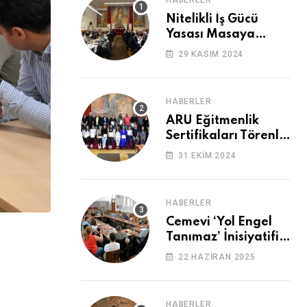
HABERLER
Nitelikli İş Gücü
Yasası Masaya
Yatırıldı
29 KASIM 2024
HABERLER
ARU Eğitmenlik
Sertifikaları Törenle
Alındı
31 EKIM 2024
HABERLER
Cemevi ‘Yol Engel
Tanımaz’ İnisiyatifi
2. Kez Buluştu
22 HAZIRAN 2025
HABERLER