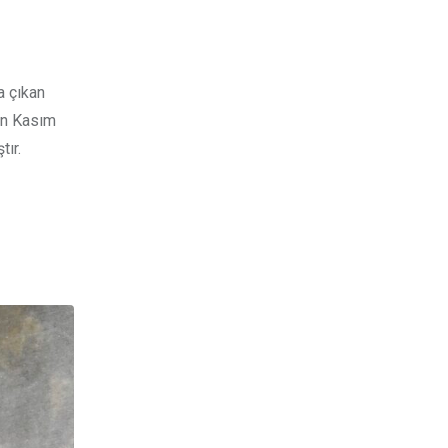
a çıkan
lın Kasım
tır.