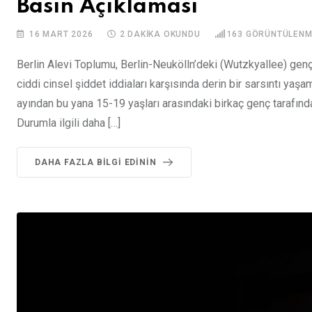
Basın Açıklaması
16 MART 2026
2 DAKIKA OKUNDU
163
GÖRÜNTÜLENM
Berlin Alevi Toplumu, Berlin-Neukölln’deki (Wutzkyallee) genç
ciddi cinsel şiddet iddiaları karşısında derin bir sarsıntı ya
ayından bu yana 15-19 yaşları arasındaki birkaç genç tarafında
Durumla ilgili daha […]
DAHA FAZLA BILGI EDININ