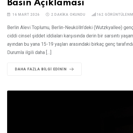
Basın Açıklaması
16 MART 2026
2 DAKIKA OKUNDU
162
GÖRÜNTÜLENM
Berlin Alevi Toplumu, Berlin-Neukölln’deki (Wutzkyallee) genç
ciddi cinsel şiddet iddiaları karşısında derin bir sarsıntı ya
ayından bu yana 15-19 yaşları arasındaki birkaç genç tarafında
Durumla ilgili daha […]
DAHA FAZLA BILGI EDININ