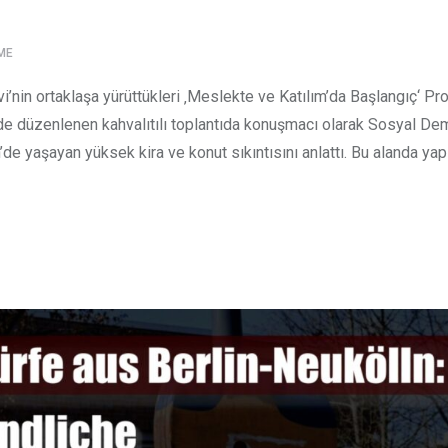
ME
’nin ortaklaşa yürüttükleri ‚Meslekte ve Katılım’da Başlangıç‘ Proj
r’de düzenlenen kahvalıtılı toplantıda konuşmacı olarak Sosyal De
n’de yaşayan yüksek kira ve konut sıkıntısını anlattı. Bu alanda yap