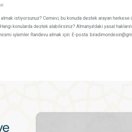
ME
mi almak istiyorsunuz? Cemevi, bu konuda destek arayan herkese 
angi konularda destek alabilirsiniz? Almanya’daki yasal hakları
z resmi işlemler Randevu almak için: E-posta: biradimondesin@g