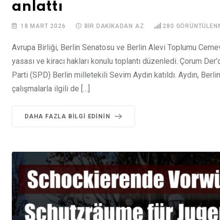
anlattı
18 MART 2026
BIR DAKIKADAN AZ
280
GÖRÜNTÜLEN
Avrupa Birliği, Berlin Senatosu ve Berlin Alevi Toplumu Cemevi
yasası ve kiracı hakları konulu toplantı düzenledi. Çorum De
Parti (SPD) Berlin milletekili Sevim Aydın katıldı. Aydın, Berli
çalışmalarla ilgili de […]
DAHA FAZLA BILGI EDININ