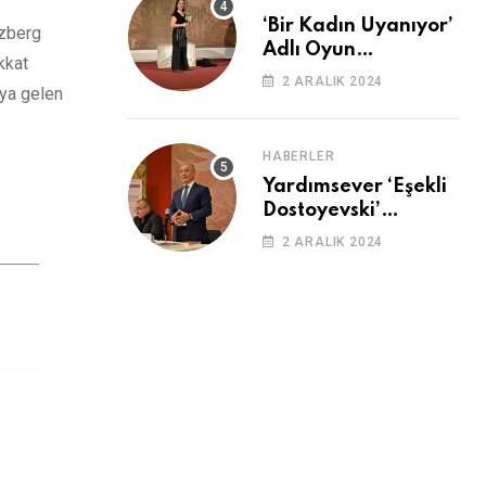
‘Bir Kadın Uyanıyor’
uzberg
Adlı Oyun
kkat
Cemevi’nde
2 ARALIK 2024
aya gelen
Sahnelendi
HABERLER
Yardımsever ‘Eşekli
Dostoyevski’
Cemevi’ndeydi
2 ARALIK 2024