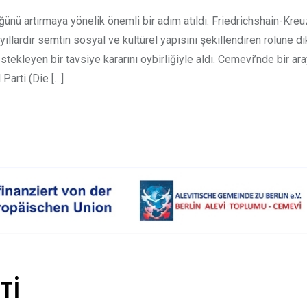
ünü artırmaya yönelik önemli bir adım atıldı. Friedrichshain-Kre
llardır semtin sosyal ve kültürel yapısını şekillendiren rolüne di
tekleyen bir tavsiye kararını oybirliğiyle aldı. Cemevi’nde bir ar
Parti (Die […]
Tİ