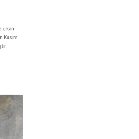
a çıkan
lın Kasım
tır.