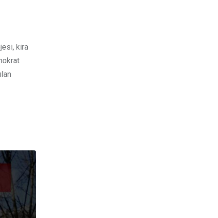
esi, kira
mokrat
ılan