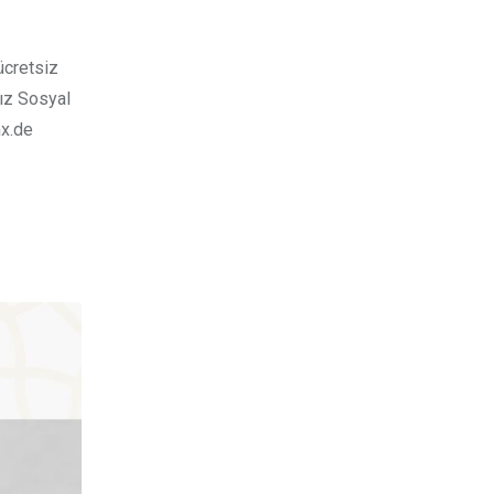
ücretsiz
nız Sosyal
mx.de