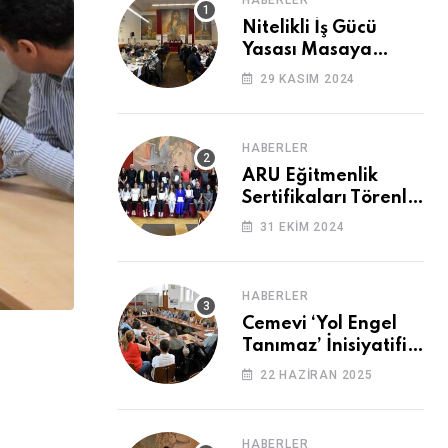
HABERLER
Nitelikli İş Gücü
Yasası Masaya
Yatırıldı
29 KASIM 2024
HABERLER
ARU Eğitmenlik
Sertifikaları Törenle
Alındı
31 EKIM 2024
HABERLER
Cemevi ‘Yol Engel
Tanımaz’ İnisiyatifi
2. Kez Buluştu
22 HAZIRAN 2025
HABERLER