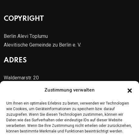
COPYRIGHT
Berlin Alevi Toplumu
Alevitische Gemeinde zu Berlin e. V.
ADRES
Waldemarstr. 20
10999 Berlin
Zustimmung verwalten
Kontakt
Um Ihnen ein optimales Erlebnis zu bieten, verwenden wir Technologien
wie Cookies, um Geräteinformationen zu speichern bzw. darauf
zuzugreifen. Wenn Sie diesen Technologien zustimmen, können wir
Telefon: (030) 616 58 700
Daten wie das Surfverhalten oder eindeutige IDs auf dieser Website
verarbeiten. Wenn Sie Ihre Zustimmung nicht erteilen oder zurückziehen,
Faks : (030) 616 58 395
können bestimmte Merkmale und Funktionen beeinträchtigt werden.