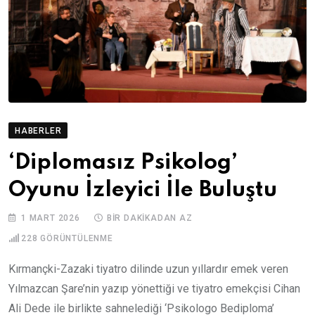
HABERLER
‘Diplomasız Psikolog’
Oyunu İzleyici İle Buluştu
1 MART 2026
BIR DAKIKADAN AZ
228
GÖRÜNTÜLENME
Kırmançki-Zazaki tiyatro dilinde uzun yıllardır emek veren
Yılmazcan Şare’nin yazıp yönettiği ve tiyatro emekçisi Cihan
Ali Dede ile birlikte sahnelediği ‘Psikologo Bediploma’