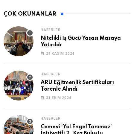
ÇOK OKUNANLAR
HABERLER
Nitelikli İş Gücü Yasası Masaya
Yatırıldı
29 KASIM 2024
HABERLER
ARU Eğitmenlik Sertifikaları
Törenle Alındı
31 EKIM 2024
HABERLER
Cemevi ‘Yol Engel Tanımaz’
İnisiyatifi 2. Kez Buluştu