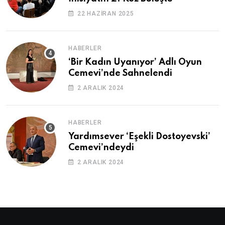
22 HAZIRAN 2025
HABERLER
‘Bir Kadın Uyanıyor’ Adlı Oyun
Cemevi’nde Sahnelendi
2 ARALIK 2024
HABERLER
Yardımsever ‘Eşekli Dostoyevski’
Cemevi’ndeydi
2 ARALIK 2024