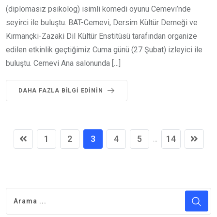
(diplomasız psikolog) isimli komedi oyunu Cemevi’nde
seyirci ile buluştu. BAT-Cemevi, Dersim Kültür Derneği ve
Kırmançki-Zazaki Dil Kültür Enstitüsü tarafından organize
edilen etkinlik geçtiğimiz Cuma günü (27 Şubat) izleyici ile
buluştu. Cemevi Ana salonunda […]
DAHA FAZLA BILGI EDININ
1
2
3
4
5
14
...