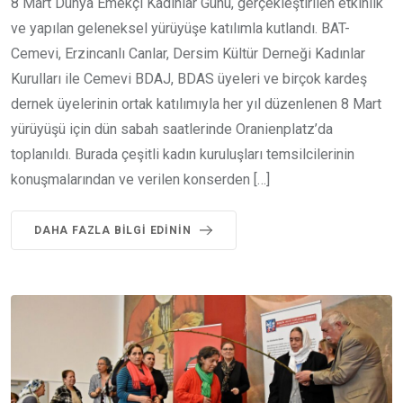
8 Mart Dünya Emekçi Kadınlar Günü, gerçekleştirilen etkinlik
ve yapılan geleneksel yürüyüşe katılımla kutlandı. BAT-
Cemevi, Erzincanlı Canlar, Dersim Kültür Derneği Kadınlar
Kurulları ile Cemevi BDAJ, BDAS üyeleri ve birçok kardeş
dernek üyelerinin ortak katılımıyla her yıl düzenlenen 8 Mart
yürüyüşü için dün sabah saatlerinde Oranienplatz’da
toplanıldı. Burada çeşitli kadın kuruluşları temsilcilerinin
konuşmalarından ve verilen konserden […]
DAHA FAZLA BILGI EDININ