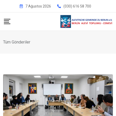
İçeriğe
7 Ağustos 2026
(030) 616 58 700
geç
Tüm Gönderiler