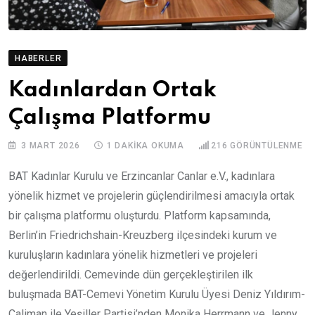
HABERLER
Kadınlardan Ortak
Çalışma Platformu
3 MART 2026
1 DAKIKA OKUMA
216
GÖRÜNTÜLENME
BAT Kadınlar Kurulu ve Erzincanlar Canlar e.V., kadınlara
yönelik hizmet ve projelerin güçlendirilmesi amacıyla ortak
bir çalışma platformu oluşturdu. Platform kapsamında,
Berlin’in Friedrichshain-Kreuzberg ilçesindeki kurum ve
kuruluşların kadınlara yönelik hizmetleri ve projeleri
değerlendirildi. Cemevinde dün gerçekleştirilen ilk
buluşmada BAT-Cemevi Yönetim Kurulu Üyesi Deniz Yıldırım-
Caliman ile Yeşiller Partisi’nden Monika Herrmann ve Jenny