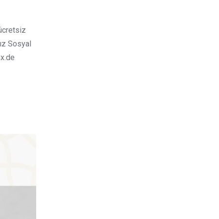
ücretsiz
nız Sosyal
mx.de