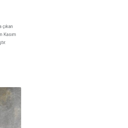
a çıkan
lın Kasım
tır.