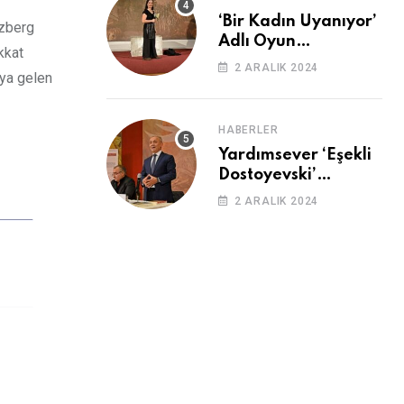
‘Bir Kadın Uyanıyor’
uzberg
Adlı Oyun
kkat
Cemevi’nde
2 ARALIK 2024
aya gelen
Sahnelendi
HABERLER
Yardımsever ‘Eşekli
Dostoyevski’
Cemevi’ndeydi
2 ARALIK 2024