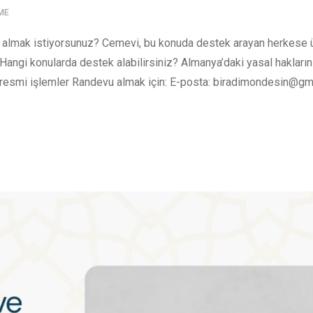
ME
mi almak istiyorsunuz? Cemevi, bu konuda destek arayan herkese 
angi konularda destek alabilirsiniz? Almanya’daki yasal hakları
z resmi işlemler Randevu almak için: E-posta: biradimondesin@g