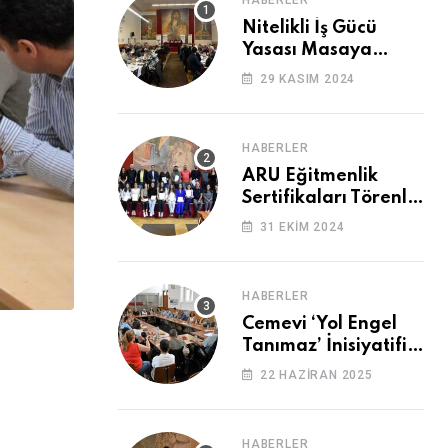
HABERLER
Nitelikli İş Gücü
Yasası Masaya
Yatırıldı
29 KASIM 2024
HABERLER
ARU Eğitmenlik
Sertifikaları Törenle
Alındı
31 EKIM 2024
HABERLER
Cemevi ‘Yol Engel
Tanımaz’ İnisiyatifi
2. Kez Buluştu
22 HAZIRAN 2025
HABERLER