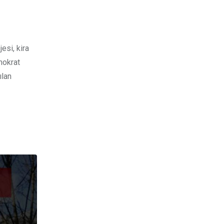
esi, kira
mokrat
ılan