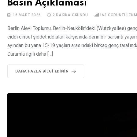
Basın Açıklaması
16 MART 2026
2 DAKIKA OKUNDU
163
GÖRÜNTÜLENM
Berlin Alevi Toplumu, Berlin-Neukölln’deki (Wutzkyallee) genç
ciddi cinsel şiddet iddiaları karşısında derin bir sarsıntı ya
ayından bu yana 15-19 yaşları arasındaki birkaç genç tarafında
Durumla ilgili daha […]
DAHA FAZLA BILGI EDININ