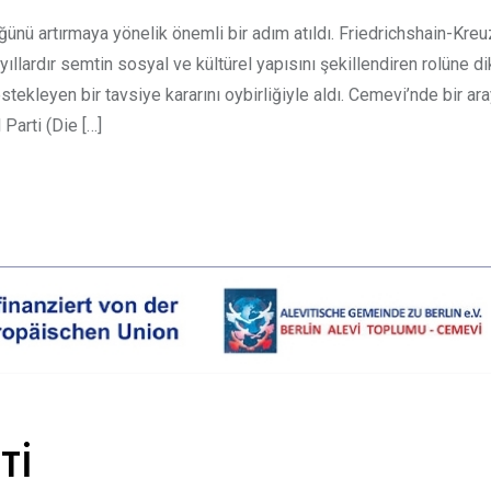
ünü artırmaya yönelik önemli bir adım atıldı. Friedrichshain-Kre
llardır semtin sosyal ve kültürel yapısını şekillendiren rolüne di
tekleyen bir tavsiye kararını oybirliğiyle aldı. Cemevi’nde bir ar
Parti (Die […]
Tİ