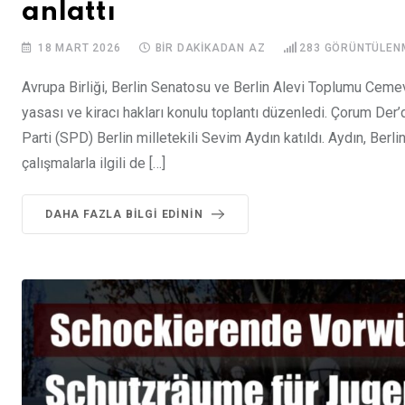
anlattı
18 MART 2026
BIR DAKIKADAN AZ
283
GÖRÜNTÜLEN
Avrupa Birliği, Berlin Senatosu ve Berlin Alevi Toplumu Cemevi
yasası ve kiracı hakları konulu toplantı düzenledi. Çorum De
Parti (SPD) Berlin milletekili Sevim Aydın katıldı. Aydın, Berli
çalışmalarla ilgili de […]
DAHA FAZLA BILGI EDININ