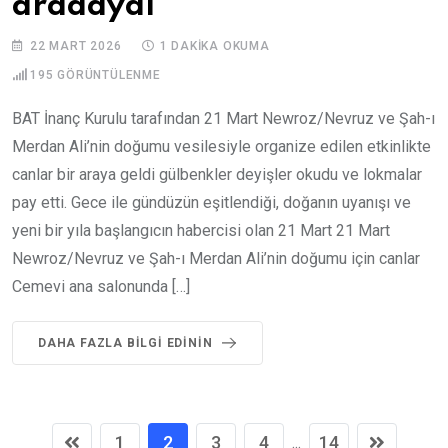
aradaydı
22 MART 2026
1 DAKIKA OKUMA
195
GÖRÜNTÜLENME
BAT İnanç Kurulu tarafından 21 Mart Newroz/Nevruz ve Şah-ı
Merdan Ali’nin doğumu vesilesiyle organize edilen etkinlikte
canlar bir araya geldi gülbenkler deyişler okudu ve lokmalar
pay etti. Gece ile gündüzün eşitlendiği, doğanın uyanışı ve
yeni bir yıla başlangıcın habercisi olan 21 Mart 21 Mart
Newroz/Nevruz ve Şah-ı Merdan Ali’nin doğumu için canlar
Cemevi ana salonunda […]
DAHA FAZLA BILGI EDININ
1
2
3
4
14
...