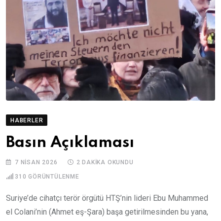
HABERLER
Basın Açıklaması
7 NISAN 2026
2 DAKIKA OKUNDU
310
GÖRÜNTÜLENME
Suriye’de cihatçı terör örgütü HTŞ’nin lideri Ebu Muhammed
el Colani’nin (Ahmet eş-Şara) başa getirilmesinden bu yana,