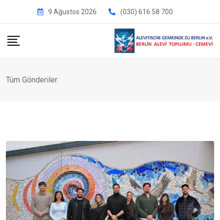
İçeriğe
9 Ağustos 2026
(030) 616 58 700
geç
Tüm Gönderiler