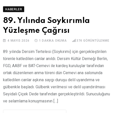
HABERLER
89. Yılında Soykırımla
Yüzleşme Çağrısı
4 MAYIS 2026
1 DAKIKA OKUMA
374
GÖRÜNTÜLENME
89. yılında Dersim Tertelesi (Soykırımı) için gerçekleştirilen
törenle katledilen canlar anıldı. Dersim Kültür Derneği Berlin,
FGD, AABF ve BAT-Cemevi ile kardeş kuruluşlar tarafından
ortak düzenlenen anma töreni dün Cemevi ana salonunda
katledilen canlar aşkına saygı duruşu delil uyandırma ve
gülbenkle başladı. Gülbenk verilmesi ve delil uyandırılması
Seyidali Çiçek Dede tarafından gerçekleştirildi. Sunuculuğunu
ve selamlama konuşmasının […]