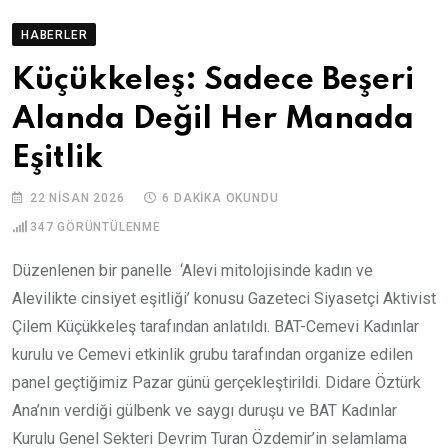
HABERLER
Küçükkeleş: Sadece Beşeri
Alanda Değil Her Manada
Eşitlik
22 NISAN 2026
6 DAKIKA OKUNDU
347
GÖRÜNTÜLENME
Düzenlenen bir panelle ‘Alevi mitolojisinde kadın ve
Alevilikte cinsiyet eşitliği’ konusu Gazeteci Siyasetçi Aktivist
Çilem Küçükkeleş tarafından anlatıldı. BAT-Cemevi Kadınlar
kurulu ve Cemevi etkinlik grubu tarafından organize edilen
panel geçtiğimiz Pazar günü gerçekleştirildi. Didare Öztürk
Ana’nın verdiği gülbenk ve saygı duruşu ve BAT Kadınlar
Kurulu Genel Sekteri Devrim Turan Özdemir’in selamlama