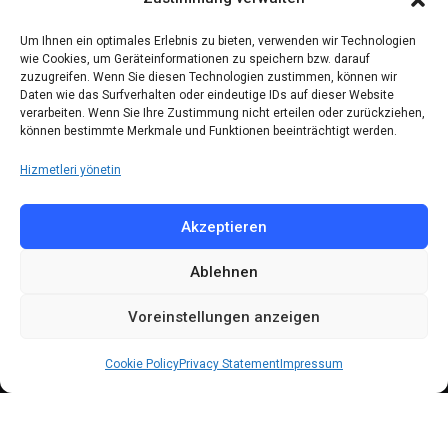
Kontakt
Um Ihnen ein optimales Erlebnis zu bieten, verwenden wir Technologien
wie Cookies, um Geräteinformationen zu speichern bzw. darauf
zuzugreifen. Wenn Sie diesen Technologien zustimmen, können wir
Telefon: (030) 616 58 700
Daten wie das Surfverhalten oder eindeutige IDs auf dieser Website
verarbeiten. Wenn Sie Ihre Zustimmung nicht erteilen oder zurückziehen,
Faks : (030) 616 58 395
können bestimmte Merkmale und Funktionen beeinträchtigt werden.
E-Posta:
cemevi@alevi.org
Hizmetleri yönetin
KÜNYE
Akzeptieren
Ablehnen
Künye
Gizlilik politikası
Voreinstellungen anzeigen
Çerez politikası
Cookie Policy
Privacy Statement
Impressum
© 2024 All Rights Reserved by
DARFA