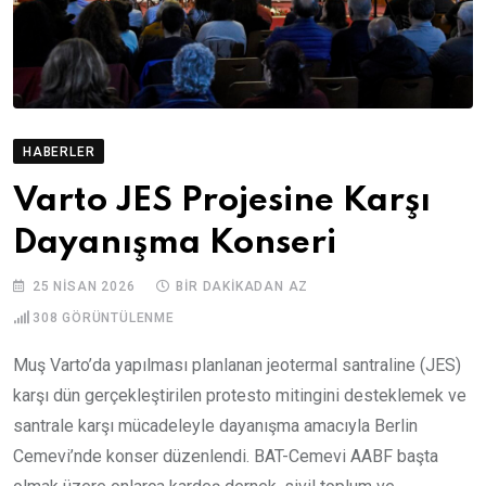
HABERLER
Varto JES Projesine Karşı
Dayanışma Konseri
25 NISAN 2026
BIR DAKIKADAN AZ
308
GÖRÜNTÜLENME
Muş Varto’da yapılması planlanan jeotermal santraline (JES)
karşı dün gerçekleştirilen protesto mitingini desteklemek ve
santrale karşı mücadeleyle dayanışma amacıyla Berlin
Cemevi’nde konser düzenlendi. BAT-Cemevi AABF başta