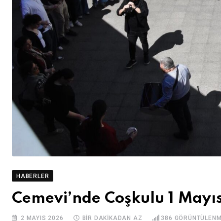
HABERLER
Cemevi’nde Coşkulu 1 Mayı
2 MAYIS 2026
BIR DAKIKADAN AZ
386
GÖRÜNTÜLEN