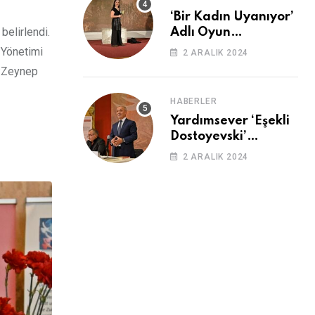
‘Bir Kadın Uyanıyor’
elirlendi.
Adlı Oyun
Cemevi’nde
 Yönetimi
2 ARALIK 2024
Sahnelendi
ı:Zeynep
HABERLER
Yardımsever ‘Eşekli
Dostoyevski’
Cemevi’ndeydi
2 ARALIK 2024