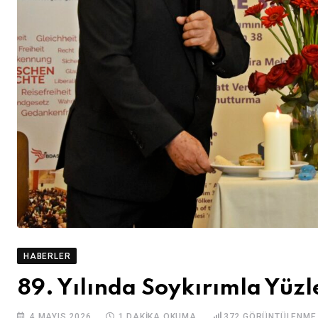
HABERLER
89. Yılında Soykırımla Yüz
4 MAYIS 2026
1 DAKIKA OKUMA
372
GÖRÜNTÜLENME