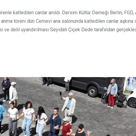
törenle katledilen canlar anıldı. Dersim Kültür Derneği Berlin, FGD
n anma töreni dün Cemevi ana salonunda katledilen canlar aşkına 
 ve delil uyandırılması Seyidali Çiçek Dede tarafından gerçekleşt