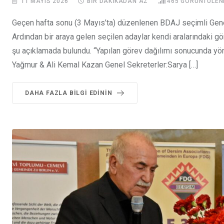
11 MAYIS 2026
BIR DAKIKADAN AZ
465
GÖRÜNTÜLEN
Geçen hafta sonu (3 Mayıs’ta) düzenlenen BDAJ seçimli Genel
Ardından bir araya gelen seçilen adaylar kendi aralarındaki g
şu açıklamada bulundu. “Yapılan görev dağılımı sonucunda yö
Yağmur & Ali Kemal Kazan Genel Sekreterler:Sarya […]
DAHA FAZLA BILGI EDININ