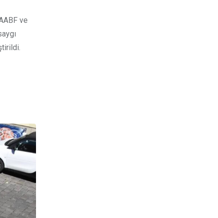
, AABF ve
saygı
irildi.