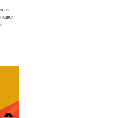
rleri
 Kultur,
le