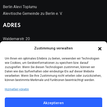
Berlin Alevi Toplumu
Alevitische Gemeinde zu Berlin e. V.
ADRES
Waldemarstr. 20
10999 Berlin
Zustimmung verwalten
Kontakt
Um Ihnen ein optimales Erlebnis zu bieten, verwenden wir Technologien
wie Cookies, um Geräteinformationen zu speichern bzw. darauf
zuzugreifen. Wenn Sie diesen Technologien zustimmen, können wir
Telefon: (030) 616 58 700
Daten wie das Surfverhalten oder eindeutige IDs auf dieser Website
verarbeiten. Wenn Sie Ihre Zustimmung nicht erteilen oder zurückziehen,
Faks : (030) 616 58 395
können bestimmte Merkmale und Funktionen beeinträchtigt werden.
E-Posta:
cemevi@alevi.org
Hizmetleri yönetin
KÜNYE
Akzeptieren