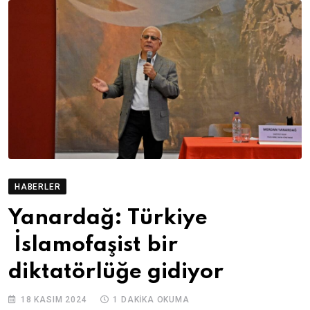
HABERLER
Yanardağ: Türkiye
İslamofaşist bir
diktatörlüğe gidiyor
18 KASIM 2024
1 DAKIKA OKUMA