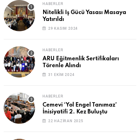
HABERLER
Nitelikli İş Gücü Yasası Masaya
Yatırıldı
29 KASIM 2024
HABERLER
ARU Eğitmenlik Sertifikaları
Törenle Alındı
31 EKIM 2024
HABERLER
Cemevi ‘Yol Engel Tanımaz’
İnisiyatifi 2. Kez Buluştu
22 HAZIRAN 2025