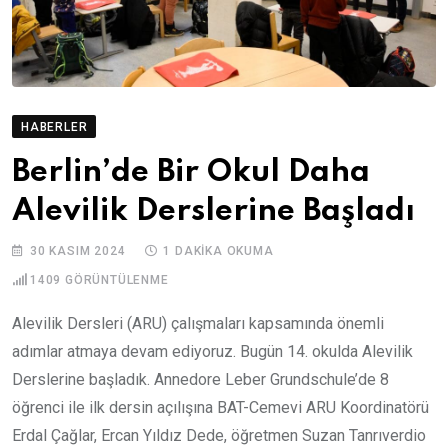
HABERLER
Berlin’de Bir Okul Daha
Alevilik Derslerine Başladı
30 KASIM 2024
1 DAKIKA OKUMA
1409
GÖRÜNTÜLENME
Alevilik Dersleri (ARU) çalışmaları kapsamında önemli
adımlar atmaya devam ediyoruz. Bugün 14. okulda Alevilik
Derslerine başladık. Annedore Leber Grundschule’de 8
öğrenci ile ilk dersin açılışına BAT-Cemevi ARU Koordinatörü
Erdal Çağlar, Ercan Yıldız Dede, öğretmen Suzan Tanrıverdio