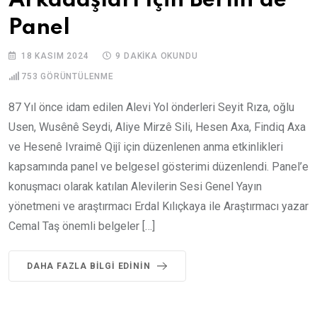
Arkadaşları İçin Berlin’de
Panel
18 KASIM 2024
9 DAKIKA OKUNDU
753
GÖRÜNTÜLENME
87 Yıl önce idam edilen Alevi Yol önderleri Seyit Rıza, oğlu
Usen, Wusênê Seydi, Aliye Mirzê Sili, Hesen Axa, Findiq Axa
ve Hesenê Ivraimê Qijî için düzenlenen anma etkinlikleri
kapsamında panel ve belgesel gösterimi düzenlendi. Panel’e
konuşmacı olarak katılan Alevilerin Sesi Genel Yayın
yönetmeni ve araştırmacı Erdal Kılıçkaya ile Araştırmacı yazar
Cemal Taş önemli belgeler […]
DAHA FAZLA BILGI EDININ