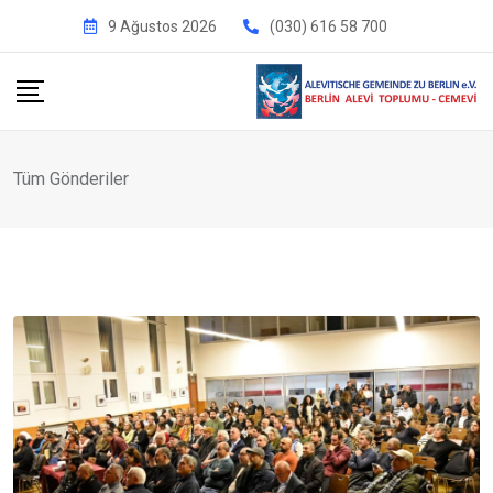
İçeriğe
9 Ağustos 2026
(030) 616 58 700
geç
Tüm Gönderiler