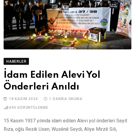
HABERLER
İdam Edilen Alevi Yol
Önderleri Anıldı
18 KASIM 2024
1 DAKIKA OKUMA
495
GÖRÜNTÜLENME
15 Kasım 1937 yılında idam edilen Alevi yol önderleri Seyit
Rıza, oğlu Resik Usen, Wusênê Seydi, Aliye Mirzê Sili,