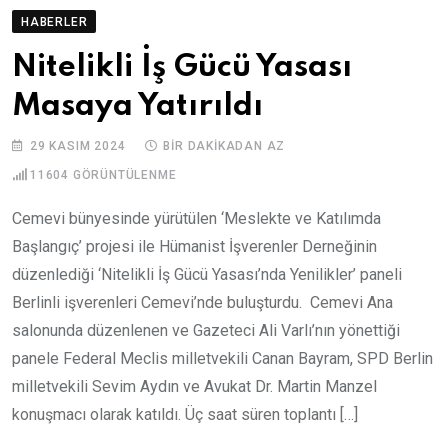
HABERLER
Nitelikli İş Gücü Yasası
Masaya Yatırıldı
29 KASIM 2024
BIR DAKIKADAN AZ
11604
GÖRÜNTÜLENME
Cemevi bünyesinde yürütülen ‘Meslekte ve Katılımda
Başlangıç’ projesi ile Hümanist İşverenler Derneğinin
düzenlediği ‘Nitelikli İş Gücü Yasası’nda Yenilikler’ paneli
Berlinli işverenleri Cemevi’nde buluşturdu. Cemevi Ana
salonunda düzenlenen ve Gazeteci Ali Varlı’nın yönettiği
panele Federal Meclis milletvekili Canan Bayram, SPD Berlin
milletvekili Sevim Aydın ve Avukat Dr. Martin Manzel
konuşmacı olarak katıldı. Üç saat süren toplantı […]