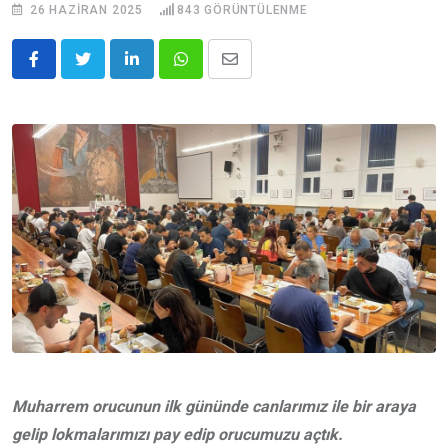
26 HAZIRAN 2025
843
GÖRÜNTÜLENME
LinkedIn
Whatsapp
E-
posta
ile
Paylaş
Muharrem orucunun ilk gününde canlarımız ile bir araya
gelip lokmalarımızı pay edip orucumuzu açtık.