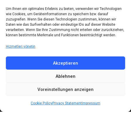
Kontakt
Um Ihnen ein optimales Erlebnis zu bieten, verwenden wir Technologien
wie Cookies, um Geräteinformationen zu speichern bzw. darauf
zuzugreifen. Wenn Sie diesen Technologien zustimmen, können wir
Telefon: (030) 616 58 700
Daten wie das Surfverhalten oder eindeutige IDs auf dieser Website
verarbeiten. Wenn Sie Ihre Zustimmung nicht erteilen oder zurückziehen,
Faks : (030) 616 58 395
können bestimmte Merkmale und Funktionen beeinträchtigt werden.
E-Posta:
cemevi@alevi.org
Hizmetleri yönetin
KÜNYE
Akzeptieren
Ablehnen
Künye
Gizlilik politikası
Voreinstellungen anzeigen
Çerez politikası
Cookie Policy
Privacy Statement
Impressum
© 2024 All Rights Reserved by
DARFA