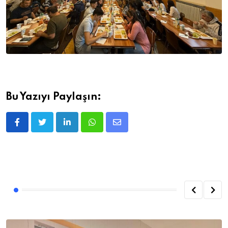
Bu Yazıyı Paylaşın:
LinkedIn
Whatsapp
E-
posta
ile
Paylaş